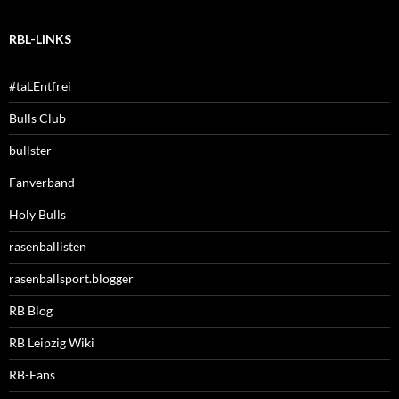
RBL-LINKS
#taLEntfrei
Bulls Club
bullster
Fanverband
Holy Bulls
rasenballisten
rasenballsport.blogger
RB Blog
RB Leipzig Wiki
RB-Fans