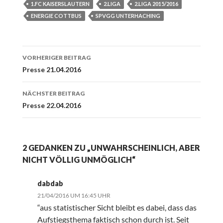
1.FC KAISERSLAUTERN
2.LIGA
2.LIGA 2015/2016
ENERGIE COTTBUS
SPVGG UNTERHACHING
Beitrags-
VORHERIGER BEITRAG
Navigation
Presse 21.04.2016
NÄCHSTER BEITRAG
Presse 22.04.2016
2 GEDANKEN ZU „UNWAHRSCHEINLICH, ABER
NICHT VÖLLIG UNMÖGLICH“
dabdab
21/04/2016 UM 16:45 UHR
“aus statistischer Sicht bleibt es dabei, dass das
Aufstiegsthema faktisch schon durch ist. Seit