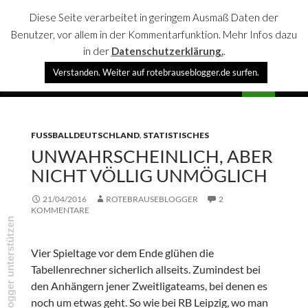
Diese Seite verarbeitet in geringem Ausmaß Daten der
Benutzer, vor allem in der Kommentarfunktion. Mehr Infos dazu
in der
Datenschutzerklärung.
.
Suchen
Verstanden. Weiter auf rotebrauseblogger.de surfen.
rotebrauseblogger
SPRINGE
PRIMÄR
ZUM
MENÜ
INHALT
FUSSBALLDEUTSCHLAND
,
STATISTISCHES
UNWAHRSCHEINLICH, ABER
NICHT VÖLLIG UNMÖGLICH
21/04/2016
ROTEBRAUSEBLOGGER
2
KOMMENTARE
rotebrauseblogger unterstützen
Vier Spieltage vor dem Ende glühen die
Tabellenrechner sicherlich allseits. Zumindest bei
den Anhängern jener Zweitligateams, bei denen es
noch um etwas geht. So wie bei RB Leipzig, wo man