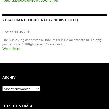
rotebrauseblogger-Youtube-Channel
.
ZUFÄLLIGER BLOGBEITRAG (2010 BIS HEUTE)
Presse 11.06.2015
Die Auslosung der ersten Runde im DFB-Pokal brachte RB Leipzig
gestern den Drittligisten VfL Osnabrück…
Weiterlesen
ARCHIV
Archiv
LETZTE EINTRÄGE