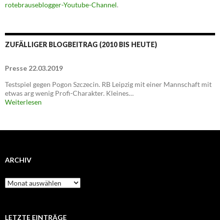
rotebrauseblogger-Youtube-Channel
.
ZUFÄLLIGER BLOGBEITRAG (2010 BIS HEUTE)
Presse 22.03.2019
Testspiel gegen Pogon Szczecin. RB Leipzig mit einer Mannschaft mit
etwas arg wenig Profi-Charakter. Kleines…
Weiterlesen
ARCHIV
Archiv
LETZTE EINTRÄGE