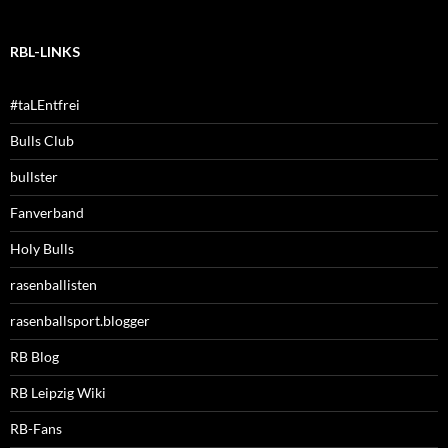
RBL-LINKS
#taLEntfrei
Bulls Club
bullster
Fanverband
Holy Bulls
rasenballisten
rasenballsport.blogger
RB Blog
RB Leipzig Wiki
RB-Fans