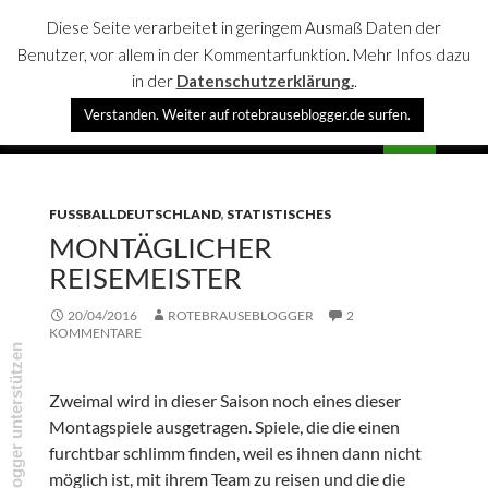
Diese Seite verarbeitet in geringem Ausmaß Daten der
Benutzer, vor allem in der Kommentarfunktion. Mehr Infos dazu
in der
Datenschutzerklärung.
.
Suchen
Verstanden. Weiter auf rotebrauseblogger.de surfen.
rotebrauseblogger
SPRINGE
PRIMÄR
ZUM
MENÜ
INHALT
FUSSBALLDEUTSCHLAND
,
STATISTISCHES
MONTÄGLICHER
REISEMEISTER
20/04/2016
ROTEBRAUSEBLOGGER
2
KOMMENTARE
rotebrauseblogger unterstützen
Zweimal wird in dieser Saison noch eines dieser
Montagspiele ausgetragen. Spiele, die die einen
furchtbar schlimm finden, weil es ihnen dann nicht
möglich ist, mit ihrem Team zu reisen und die die