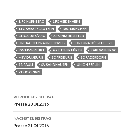
-----------------------------------------------
1. FC NÜRNBERG
1.FC HEIDENHEIM
1.FC KAISERSLAUTERN
1860 MÜNCHEN
2.LIGA 2015/2016
ARMINIA BIELEFELD
EINTRACHT BRAUNSCHWEIG
FORTUNA DÜSSELDORF
FSV FRANKFURT
GREUTHER FÜRTH
KARLSRUHER SC
MSV DUISBURG
SC FREIBURG
SC PADERBORN
ST. PAULI
SV SANDHAUSEN
UNION BERLIN
VFL BOCHUM
Beitrags-
VORHERIGER BEITRAG
Navigation
Presse 20.04.2016
NÄCHSTER BEITRAG
Presse 21.04.2016