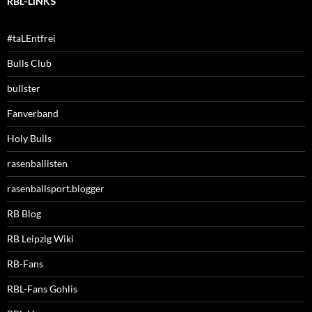
RBL-LINKS
#taLEntfrei
Bulls Club
bullster
Fanverband
Holy Bulls
rasenballisten
rasenballsport.blogger
RB Blog
RB Leipzig Wiki
RB-Fans
RBL-Fans Gohlis