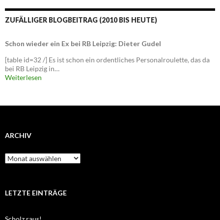
ZUFÄLLIGER BLOGBEITRAG (2010 BIS HEUTE)
Schon wieder ein Ex bei RB Leipzig: Dieter Gudel
[table id=32 /] Es ist schon ein ordentliches Personalroulette, das da
bei RB Leipzig in…
Weiterlesen
ARCHIV
Archiv
LETZTE EINTRÄGE
Scholz raus!