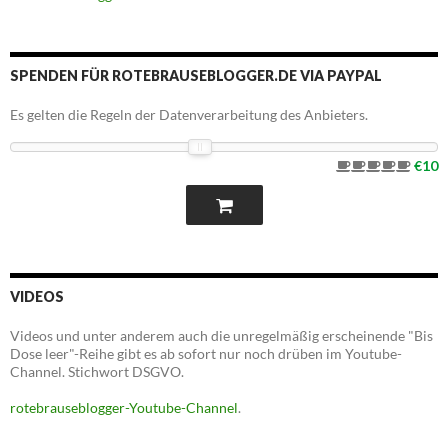
SPENDEN FÜR ROTEBRAUSEBLOGGER.DE VIA PAYPAL
Es gelten die Regeln der Datenverarbeitung des Anbieters.
€10
VIDEOS
Videos und unter anderem auch die unregelmäßig erscheinende "Bis
Dose leer"-Reihe gibt es ab sofort nur noch drüben im Youtube-
Channel. Stichwort DSGVO.
rotebrauseblogger-Youtube-Channel
.