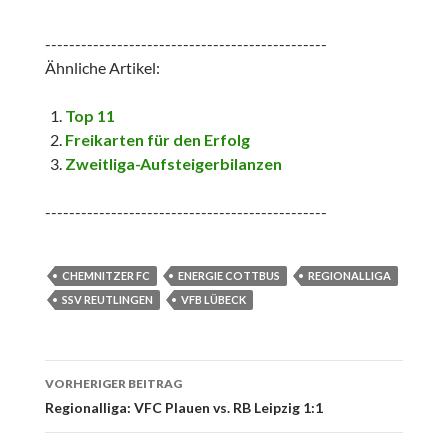
-----------------------------------------------
Ähnliche Artikel:
Top 11
Freikarten für den Erfolg
Zweitliga-Aufsteigerbilanzen
-----------------------------------------------
CHEMNITZER FC
ENERGIE COTTBUS
REGIONALLIGA
SSV REUTLINGEN
VFB LÜBECK
Beitrags-
VORHERIGER BEITRAG
Navigation
Regionalliga: VFC Plauen vs. RB Leipzig 1:1