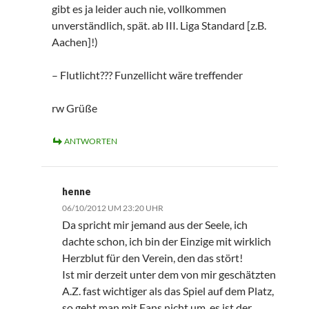
gibt es ja leider auch nie, vollkommen
unverständlich, spät. ab III. Liga Standard [z.B.
Aachen]!)
– Flutlicht??? Funzellicht wäre treffender
rw Grüße
ANTWORTEN
henne
06/10/2012 UM 23:20 UHR
Da spricht mir jemand aus der Seele, ich
dachte schon, ich bin der Einzige mit wirklich
Herzblut für den Verein, den das stört!
Ist mir derzeit unter dem von mir geschätzten
A.Z. fast wichtiger als das Spiel auf dem Platz,
so geht man mit Fans nicht um, es ist der