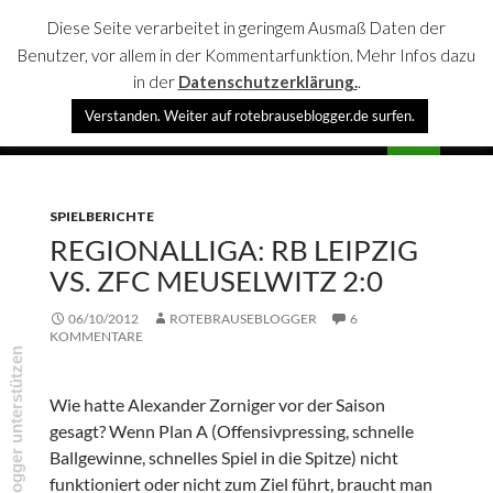
Diese Seite verarbeitet in geringem Ausmaß Daten der
Benutzer, vor allem in der Kommentarfunktion. Mehr Infos dazu
in der
Datenschutzerklärung.
.
Suchen
Verstanden. Weiter auf rotebrauseblogger.de surfen.
rotebrauseblogger
SPRINGE
PRIMÄR
ZUM
MENÜ
INHALT
SPIELBERICHTE
REGIONALLIGA: RB LEIPZIG
VS. ZFC MEUSELWITZ 2:0
06/10/2012
ROTEBRAUSEBLOGGER
6
KOMMENTARE
rotebrauseblogger unterstützen
Wie hatte Alexander Zorniger vor der Saison
gesagt? Wenn Plan A (Offensivpressing, schnelle
Ballgewinne, schnelles Spiel in die Spitze) nicht
funktioniert oder nicht zum Ziel führt, braucht man