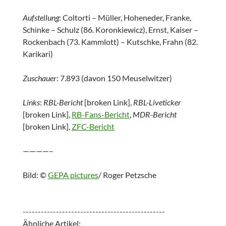
Aufstellung
: Coltorti – Müller, Hoheneder, Franke,
Schinke – Schulz (86. Koronkiewicz), Ernst, Kaiser –
Rockenbach (73. Kammlott) – Kutschke, Frahn (82.
Karikari)
Zuschauer
: 7.893 (davon 150 Meuselwitzer)
Links
:
RBL-Bericht
[broken Link],
RBL-Liveticker
[broken Link],
RB-Fans-Bericht
,
MDR-Bericht
[broken Link],
ZFC-Bericht
————–
Bild: ©
GEPA pictures
/ Roger Petzsche
-----------------------------------------------
Ähnliche Artikel: