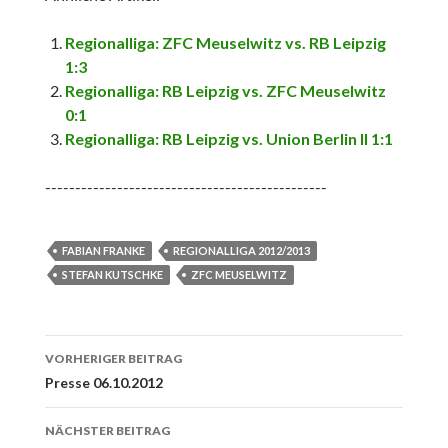
Regionalliga: ZFC Meuselwitz vs. RB Leipzig
1:3
Regionalliga: RB Leipzig vs. ZFC Meuselwitz
0:1
Regionalliga: RB Leipzig vs. Union Berlin II 1:1
-----------------------------------------------
FABIAN FRANKE
REGIONALLIGA 2012/2013
STEFAN KUTSCHKE
ZFC MEUSELWITZ
Beitrags-
VORHERIGER BEITRAG
Navigation
Presse 06.10.2012
NÄCHSTER BEITRAG