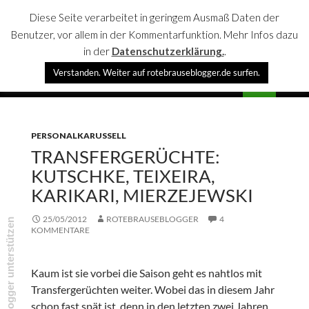
Diese Seite verarbeitet in geringem Ausmaß Daten der
Benutzer, vor allem in der Kommentarfunktion. Mehr Infos dazu
in der
Datenschutzerklärung.
.
Suchen
Verstanden. Weiter auf rotebrauseblogger.de surfen.
rotebrauseblogger
SPRINGE
PRIMÄR
ZUM
MENÜ
INHALT
PERSONALKARUSSELL
TRANSFERGERÜCHTE:
KUTSCHKE, TEIXEIRA,
KARIKARI, MIERZEJEWSKI
25/05/2012
ROTEBRAUSEBLOGGER
4
rotebrauseblogger unterstützen
KOMMENTARE
Kaum ist sie vorbei die Saison geht es nahtlos mit
Transfergerüchten weiter. Wobei das in diesem Jahr
schon fast spät ist, denn in den letzten zwei Jahren