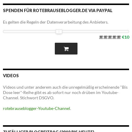
SPENDEN FÜR ROTEBRAUSEBLOGGER.DE VIA PAYPAL
Es gelten die Regeln der Datenverarbeitung des Anbieters.
€10
VIDEOS
Videos und unter anderem auch die unregelmäßig erscheinende "Bis
Dose leer"-Reihe gibt es ab sofort nur noch drüben im Youtube-
Channel. Stichwort DSGVO.
rotebrauseblogger-Youtube-Channel
.