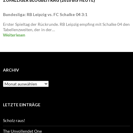
ZUFÄLLIGER BLOGBEITRAG (2010 BIS HEUTE)
Bundesliga: RB Leipzig vs. FC Schalke 04 3:1
Erster Spieltag der Rückrunde. RB Leipzig empfing mit Schalke 04 den
Tabellenzweiten, der in der…
Weiterlesen
ARCHIV
Archiv
LETZTE EINTRÄGE
Scholz raus!
The Unvollendet One