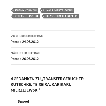
JEREMY KARIKARI
LUKASZ MIERZEJEWSKI
STEFAN KUTSCHKE
TELMO TEIXEIRA-REBELO
Beitrags-
VORHERIGER BEITRAG
Navigation
Presse 24.05.2012
NÄCHSTER BEITRAG
Presse 26.05.2012
4 GEDANKEN ZU „TRANSFERGERÜCHTE:
KUTSCHKE, TEIXEIRA, KARIKARI,
MIERZEJEWSKI“
Smood