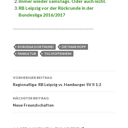
Immer wieder samstags. Oder auch nicht.
RB Leipzig vor der Rückrunde in der
Bundesliga 2016/2017
-----------------------------------------------
BORUSSIA DORTMUND
DIETMAR HOPP
FANKULTUR
TSG HOFFENHEIM
Beitrags-
VORHERIGER BEITRAG
Navigation
Regionalliga: RB Leipzig vs. Hamburger SV II 1:2
NÄCHSTER BEITRAG
Neue Freundschaften