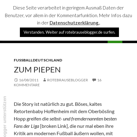
Diese Seite verarbeitet in geringem Ausmaß Daten der
Benutzer, vor allem in der Kommentarfunktion. Mehr Infos dazu
in der
Datenschutzerklärung.
.
Suchen
Verstanden. Weiter auf rotebrauseblogger.de surfen.
rotebrauseblogger
SPRINGE
PRIMÄR
ZUM
MENÜ
INHALT
FUSSBALLDEUTSCHLAND
ZUM PIEPEN
16/08/2011
ROTEBRAUSEBLOGGER
16
KOMMENTARE
rotebrauseblogger unterstützen
Die Story ist natürlich zu gut. Böses, kaltes
Retortenbaby Hoffenheim mit dem Oberbösling
Hopp greifen die
selbst- und fremdernannten besten
Fans der Liga
[broken Link], die nur mal eben ihre
Kritik am modernen Fußball äußern wollen, mit