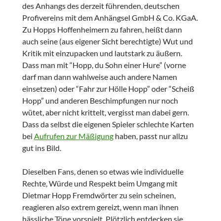
des Anhangs des derzeit führenden, deutschen
Profivereins mit dem Anhängsel GmbH & Co. KGaA.
Zu Hopps Hoffenheimern zu fahren, heißt dann
auch seine (aus eigener Sicht berechtigte) Wut und
Kritik mit einzupacken und lautstark zu äußern.
Dass man mit “Hopp, du Sohn einer Hure” (vorne
darf man dann wahlweise auch andere Namen
einsetzen) oder “Fahr zur Hölle Hopp” oder “Scheiß
Hopp” und anderen Beschimpfungen nur noch
wütet, aber nicht krittelt, vergisst man dabei gern.
Dass da selbst die eigenen Spieler schlechte Karten
bei
Aufrufen zur Mäßigung
haben, passt nur allzu
gut ins Bild.
Dieselben Fans, denen so etwas wie individuelle
Rechte, Würde und Respekt beim Umgang mit
Dietmar Hopp Fremdwörter zu sein scheinen,
reagieren also extrem gereizt, wenn man ihnen
hässliche Töne vorspielt. Plötzlich entdecken sie,