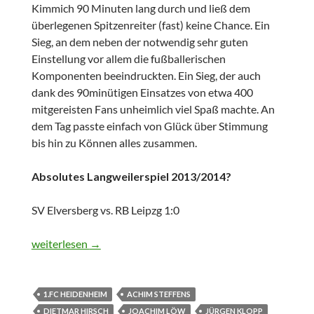
Kimmich 90 Minuten lang durch und ließ dem
überlegenen Spitzenreiter (fast) keine Chance. Ein
Sieg, an dem neben der notwendig sehr guten
Einstellung vor allem die fußballerischen
Komponenten beeindruckten. Ein Sieg, der auch
dank des 90minütigen Einsatzes von etwa 400
mitgereisten Fans unheimlich viel Spaß machte. An
dem Tag passte einfach von Glück über Stimmung
bis hin zu Können alles zusammen.
Absolutes Langweilerspiel 2013/2014?
SV Elversberg vs. RB Leipzg 1:0
Blogstöckchen: Länderspielpause
weiterlesen
→
1.FC HEIDENHEIM
ACHIM STEFFENS
DIETMAR HIRSCH
JOACHIM LÖW
JÜRGEN KLOPP