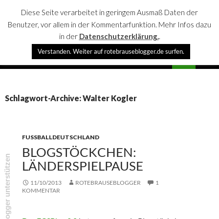
Diese Seite verarbeitet in geringem Ausmaß Daten der
Benutzer, vor allem in der Kommentarfunktion. Mehr Infos dazu
in der
Datenschutzerklärung.
.
Suchen
Verstanden. Weiter auf rotebrauseblogger.de surfen.
rotebrauseblogger
SPRINGE
PRIMÄR
ZUM
MENÜ
INHALT
Schlagwort-Archive: Walter Kogler
FUSSBALLDEUTSCHLAND
BLOGSTÖCKCHEN:
rotebrauseblogger unterstützen
LÄNDERSPIELPAUSE
11/10/2013
ROTEBRAUSEBLOGGER
1
KOMMENTAR