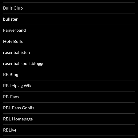
Bulls Club
bullster
Fanverband
Holy Bulls
rasenballisten
rasenballsport.blogger
RB Blog
RB Leipzig Wiki
RB-Fans
RBL-Fans Gohlis
RBL-Homepage
RBLive