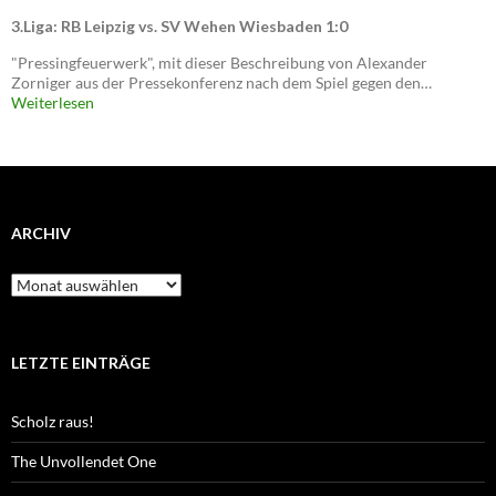
3.Liga: RB Leipzig vs. SV Wehen Wiesbaden 1:0
"Pressingfeuerwerk", mit dieser Beschreibung von Alexander
Zorniger aus der Pressekonferenz nach dem Spiel gegen den…
Weiterlesen
ARCHIV
Archiv
LETZTE EINTRÄGE
Scholz raus!
The Unvollendet One