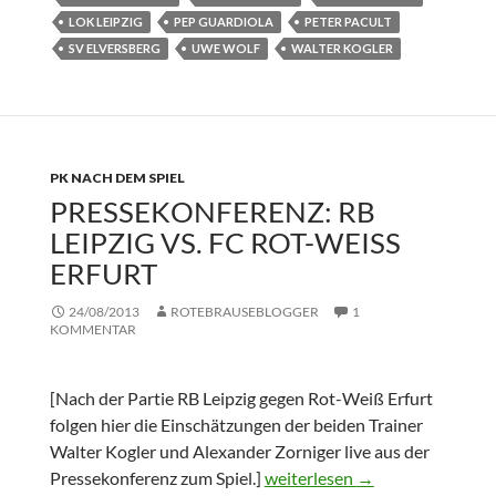
LOK LEIPZIG
PEP GUARDIOLA
PETER PACULT
SV ELVERSBERG
UWE WOLF
WALTER KOGLER
PK NACH DEM SPIEL
PRESSEKONFERENZ: RB
LEIPZIG VS. FC ROT-WEISS E
RFURT
24/08/2013
ROTEBRAUSEBLOGGER
1
KOMMENTAR
[Nach der Partie RB Leipzig gegen Rot-Weiß Erfurt
folgen hier die Einschätzungen der beiden Trainer
Walter Kogler und Alexander Zorniger live aus der
Pressekonferenz: RB Leipzig v
Pressekonferenz zum Spiel.]
weiterlesen
→