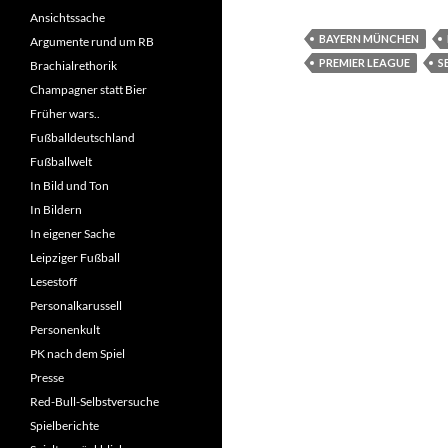
Ansichtssache
BAYERN MÜNCHEN
Argumente rund um RB
PREMIER LEAGUE
S
Brachialrethorik
Champagner statt Bier
Früher wars..
Fußballdeutschland
Fußballwelt
In Bild und Ton
In Bildern
In eigener Sache
Leipziger Fußball
Lesestoff
Personalkarussell
Personenkult
PK nach dem Spiel
Presse
Red-Bull-Selbstversuche
Spielberichte