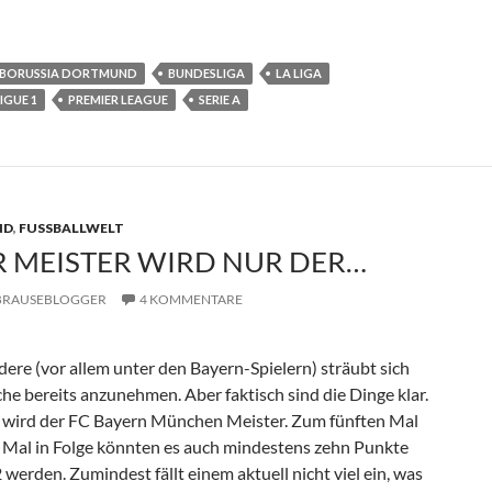
BORUSSIA DORTMUND
BUNDESLIGA
LA LIGA
IGUE 1
PREMIER LEAGUE
SERIE A
D
,
FUSSBALLWELT
 MEISTER WIRD NUR DER…
BRAUSEBLOGGER
4 KOMMENTARE
ndere (vor allem unter den Bayern-Spielern) sträubt sich
he bereits anzunehmen. Aber faktisch sind die Dinge klar.
n wird der FC Bayern München Meister. Zum fünften Mal
n Mal in Folge könnten es auch mindestens zehn Punkte
 werden. Zumindest fällt einem aktuell nicht viel ein, was