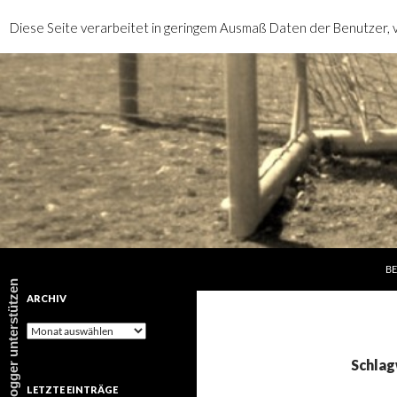
Diese Seite verarbeitet in geringem Ausmaß Daten der Benutzer, v
SP
Suchen
rotebrauseblogger
BE
rotebrauseblogger unterstützen
ARCHIV
Archiv
Schlag
LETZTE EINTRÄGE