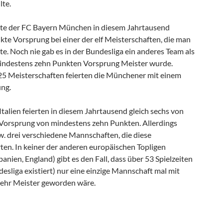
lte.
tte der FC Bayern München in diesem Jahrtausend
te Vorsprung bei einer der elf Meisterschaften, die man
erte. Noch nie gab es in der Bundesliga ein anderes Team als
mindestens zehn Punkten Vorsprung Meister wurde.
5 Meisterschaften feierten die Münchener mit einem
ung.
talien feierten in diesem Jahrtausend gleich sechs von
Vorsprung von mindestens zehn Punkten. Allerdings
w. drei verschiedene Mannschaften, die diese
ten. In keiner der anderen europäischen Topligen
Spanien, England) gibt es den Fall, dass über 53 Spielzeiten
desliga existiert) nur eine einzige Mannschaft mal mit
ehr Meister geworden wäre.
ird nur der…