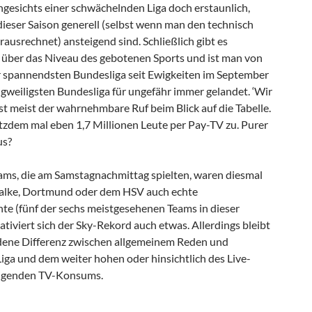
ngesichts einer schwächelnden Liga doch erstaunlich,
dieser Saison generell (selbst wenn man den technisch
ausrechnet) ansteigend sind. Schließlich gibt es
über das Niveau des gebotenen Sports und ist man von
 spannendsten Bundesliga seit Ewigkeiten im September
ngweiligsten Bundesliga für ungefähr immer gelandet. ‘Wir
ist meist der wahrnehmbare Ruf beim Blick auf die Tabelle.
zdem mal eben 1,7 Millionen Leute per Pay-TV zu. Purer
us?
eams, die am Samstagnachmittag spielten, waren diesmal
halke, Dortmund oder dem HSV auch echte
e (fünf der sechs meistgesehenen Teams in dieser
lativiert sich der Sky-Rekord auch etwas. Allerdings bleibt
dene Differenz zwischen allgemeinem Reden und
iga und dem weiter hohen oder hinsichtlich des Live-
teigenden TV-Konsums.