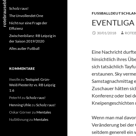
Scholz raus!
FUSSBALLDEUTSCHLAN
The Unvollendet One
EVENTLIGA
Nicht nur eine Frage der
Effizienz
30/01/2018
ROTE
Zwischenbilanz: RB Leipzig in
der Saison 2019/2020
Alles außer Fußball
Eine Nachricht durfte
hinsichtlich ihres Ü
sich tatsächlich Tayf
KOMMENTARE
erstaunen. Sky vermel
Itwolle
zu
Testspiel: Grün-
Samstagnachmittag ei
Weiß Piesteritz vs. RB Leipzig
Zuschauer hätten si
1:6
Konferenz oder bei d
PeterM
zu
Scholz raus!
Kneipengeschichten n
Henning Uhle
zu
Scholz raus!
Oskar Görner
zu
Mentales
Wenn man mal davon a
NullAhnung
zu
Mentales
Veränderung bei der
seitdem generell ein 