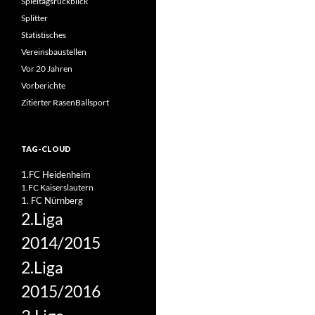
Spieltagsrückblick
Splitter
Statistisches
Vereinsbaustellen
Vor 20 Jahren
Vorberichte
Zitierter RasenBallsport
TAG-CLOUD
1.FC Heidenheim
1.FC Kaiserslautern
1. FC Nürnberg
2.Liga
2014/2015
2.Liga
2015/2016