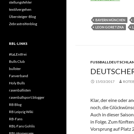
stellungsfehler
textilvergehen
Übersteiger-Blog
BAYERN MÜNCHEN
Zebrastreifenblog
LEON GORETZKA
L
RBL-LINKS
#taLEntfrei
Bulls Club
FUSSBALLDEUTSCHLAN
bullster
DEUTSCHER
Fanverband
15/03/2017
ROTE
Holy Bulls
rasenballisten
rasenballsport.blogger
Klar, der eine oder a
RB Blog
noch, die Glückwünsc
RB Leipzig Wiki
Auch in dieser Saiso
RB-Fans
in Folge. Zum fünfte
RBL-Fans Gohlis
Vorsprung auf Platz 2
RBL-Homepage