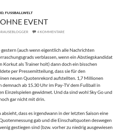
D
,
FUSSBALLWELT
 OHNE EVENT
BRAUSEBLOGGER
4 KOMMENTARE
 gestern (auch wenn eigentlich alle Nachrichten
berraschungsgrads verblassen, wenn ein Abstiegskandidat
un Korkut als Trainer holt) dann doch ein bisschen
dete per Pressemitteilung, dass sie für den
nen neuen Quotenrekord aufstellten. 1,7 Millionen
ch demnach ab 15.30 Uhr im Pay-TV dem Fußball in
en Einzelspielen gewidmet. Und da sind wohl Sky Go und
och gar nicht mit drin.
bsieht, dass es irgendwann in der letzten Saison eine
 Quotenmessung gab und die Einschaltquoten deswegen
wenig gestiegen sind (bzw. vorher zu niedrig ausgewiesen