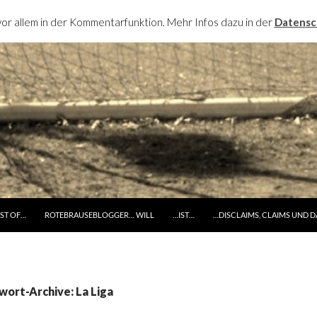
or allem in der Kommentarfunktion. Mehr Infos dazu in der
Datensc
RINGE ZUM INHALT
ST OF…
ROTEBRAUSEBLOGGER… WILL
…IST…
…DISCLAIMS, CLAIMS UND 
wort-Archive: La Liga