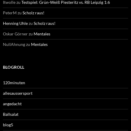
Itwolle
zu
Testspiel: Grün-Weiß Piesteritz vs. RB Leipzig 1:6
PeterM
zu
Scholz raus!
Henning Uhle
zu
Scholz raus!
Oskar Görner
zu
Mentales
NullAhnung
zu
Mentales
BLOGROLL
120minuten
allesaussersport
angedacht
Ballsalat
blog5