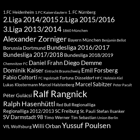
1.FC Heidenheim
1. FC Nürnberg
1.FC Kaiserslautern
2.Liga 2015/2016
2.Liga 2014/2015
3.Liga 2013/2014
1860 München
Alexander Zorniger
Bayern München
Benjamin Bellot
Bundesliga 2016/2017
Borussia Dortmund
Bundesliga 2017/2018
Bundesliga 2018/2019
Diego Demme
Daniel Frahn
Chemnitzer FC
Dominik Kaiser
Emil Forsberg
Eintracht Braunschweig
Fabio Coltorti
Fortuna Düsseldorf
HFC
FC Ingolstadt
Holstein Kiel
Marcel Sabitzer
Lukas Klostermann
Marcel Halstenberg
Peter Pacult
Ralf Rangnick
Péter Gulácsi
Ralph Hasenhüttl
Regionalliga
Red Bull
Regionalliga 2012/2013
SC Freiburg
St. Pauli
Stefan Ilsanker
SV Darmstadt 98
Timo Werner
Tim Sebastian
Union Berlin
Yussuf Poulsen
Willi Orban
VfL Wolfsburg