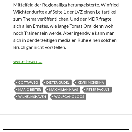
Mittelfeld der Regionalliga herumgeisterte. Winfried
Wächter durfte auf Seite 1 der LVZ einen Leitartikel
zum Thema veröffentlichen. Und der MDR fragte
sich allen Ernstes, wie lange Tomas Oral denn wohl
noch Trainer sein werde. Aber irgendwie kann man
sich in der derzeitigen medialen Ruhe einen solchen
Bruch gar nicht vorstellen.
Wochen(end)splitter X
weiterlesen
→
COTTAWEG
DIETER GUDEL
KEVIN MCKENNA
MARIO REITER
MAXIMILIAN HAAS
PETER PACULT
WILHELMSHAVEN
WOLFGANG LOOS