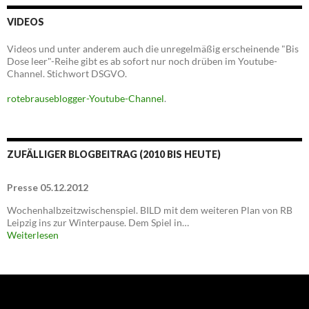
VIDEOS
Videos und unter anderem auch die unregelmäßig erscheinende "Bis
Dose leer"-Reihe gibt es ab sofort nur noch drüben im Youtube-
Channel. Stichwort DSGVO.
rotebrauseblogger-Youtube-Channel
.
ZUFÄLLIGER BLOGBEITRAG (2010 BIS HEUTE)
Presse 05.12.2012
Wochenhalbzeitzwischenspiel. BILD mit dem weiteren Plan von RB
Leipzig ins zur Winterpause. Dem Spiel in…
Weiterlesen