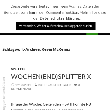
Diese Seite verarbeitet in geringem Ausmaß Daten der
Benutzer, vor allem in der Kommentarfunktion. Mehr Infos dazu
in der
Datenschutzerklärung.
.
Suchen
Verstanden. Weiter auf rotebrauseblogger.de surfen.
rotebrauseblogger
SPRINGE
PRIMÄR
ZUM
MENÜ
INHALT
Schlagwort-Archive: Kevin McKenna
SPLITTER
WOCHEN(END)SPLITTER X
rotebrauseblogger unterstützen
19/08/2011
ROTEBRAUSEBLOGGER
3
KOMMENTARE
[Frage der Woche: Gegen den HSV II konnte RB
Leipzig in der vergangenen Saison zwei mal