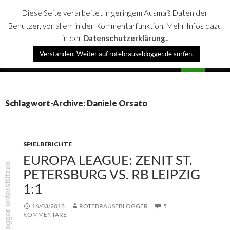
Diese Seite verarbeitet in geringem Ausmaß Daten der
Benutzer, vor allem in der Kommentarfunktion. Mehr Infos dazu
in der
Datenschutzerklärung.
.
Suchen
Verstanden. Weiter auf rotebrauseblogger.de surfen.
rotebrauseblogger
SPRINGE
PRIMÄR
ZUM
MENÜ
INHALT
Schlagwort-Archive: Daniele Orsato
SPIELBERICHTE
EUROPA LEAGUE: ZENIT ST.
rotebrauseblogger unterstützen
PETERSBURG VS. RB LEIPZIG
1:1
16/03/2018
ROTEBRAUSEBLOGGER
5
KOMMENTARE