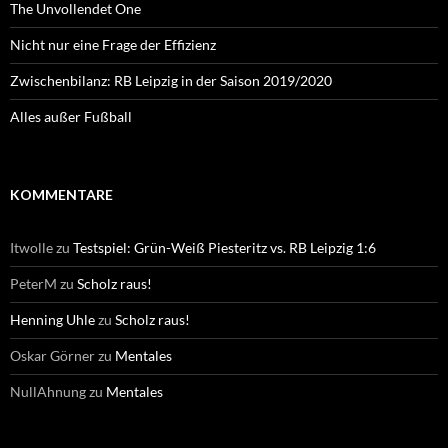
The Unvollendet One
Nicht nur eine Frage der Effizienz
Zwischenbilanz: RB Leipzig in der Saison 2019/2020
Alles außer Fußball
KOMMENTARE
Itwolle
zu
Testspiel: Grün-Weiß Piesteritz vs. RB Leipzig 1:6
PeterM
zu
Scholz raus!
Henning Uhle
zu
Scholz raus!
Oskar Görner
zu
Mentales
NullAhnung
zu
Mentales