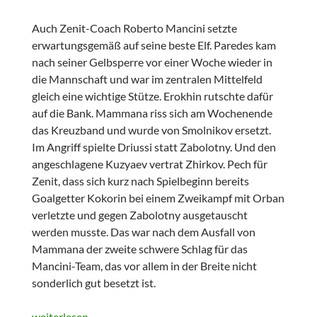
Auch Zenit-Coach Roberto Mancini setzte
erwartungsgemäß auf seine beste Elf. Paredes kam
nach seiner Gelbsperre vor einer Woche wieder in
die Mannschaft und war im zentralen Mittelfeld
gleich eine wichtige Stütze. Erokhin rutschte dafür
auf die Bank. Mammana riss sich am Wochenende
das Kreuzband und wurde von Smolnikov ersetzt.
Im Angriff spielte Driussi statt Zabolotny. Und den
angeschlagene Kuzyaev vertrat Zhirkov. Pech für
Zenit, dass sich kurz nach Spielbeginn bereits
Goalgetter Kokorin bei einem Zweikampf mit Orban
verletzte und gegen Zabolotny ausgetauscht
werden musste. Das war nach dem Ausfall von
Mammana der zweite schwere Schlag für das
Mancini-Team, das vor allem in der Breite nicht
sonderlich gut besetzt ist.
Europa League: Zenit St. Petersburg vs. RB Leipzig 1:1
weiterlesen
→