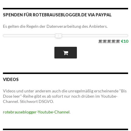
SPENDEN FÜR ROTEBRAUSEBLOGGER.DE VIA PAYPAL
Es gelten die Regeln der Datenverarbeitung des Anbieters.
€10
VIDEOS
Videos und unter anderem auch die unregelmäßig erscheinende "Bis
Dose leer"-Reihe gibt es ab sofort nur noch drüben im Youtube-
Channel. Stichwort DSGVO.
rotebrauseblogger-Youtube-Channel
.