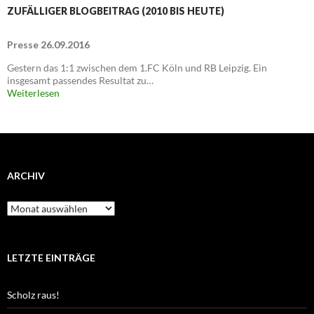
ZUFÄLLIGER BLOGBEITRAG (2010 BIS HEUTE)
Presse 26.09.2016
Gestern das 1:1 zwischen dem 1.FC Köln und RB Leipzig. Ein
insgesamt passendes Resultat zu…
Weiterlesen
ARCHIV
Archiv
LETZTE EINTRÄGE
Scholz raus!