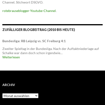
Channel. Stichwort DSGVO.
rotebrauseblogger-Youtube-Channel
.
ZUFÄLLIGER BLOGBEITRAG (2010 BIS HEUTE)
Bundesliga: RB Leipzig vs. SC Freiburg 4:1
Zweiter Spieltag in der Bundesliga. Nach der Auftaktniederlage auf
Schalke war dann doch schon irgendwie…
Weiterlesen
ARCHIV
Archiv