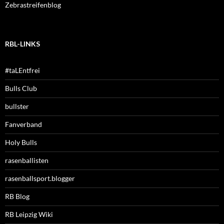
Zebrastreifenblog
RBL-LINKS
#taLEntfrei
Bulls Club
bullster
Fanverband
Holy Bulls
rasenballisten
rasenballsport.blogger
RB Blog
RB Leipzig Wiki