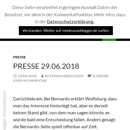
Diese Seite verarbeitet in geringem Ausmaß Daten der
Benutzer, vor allem in der Kommentarfunktion. Mehr Infos dazu
in der
Datenschutzerklärung.
.
Suchen
Verstanden. Weiter auf rotebrauseblogger.de surfen.
rotebrauseblogger
SPRINGE
PRIMÄR
ZUM
MENÜ
INHALT
PRESSE
PRESSE 29.06.2018
29/06/2018
ROTEBRAUSEBLOGGER
SCHREIBE
EINEN KOMMENTAR
rotebrauseblogger unterstützen
Gerüchtekram. Bei Bernardo erklärt Wolfsburg, dass
man das Interesse hinterlegt hat, aber es derzeit
keinen Stand gibt, von dem man sagen könnte, es
würde bald eine Entscheidung fallen. Anders gesagt:
die Bernardo-Seite spielt offenbar auf Zeit.