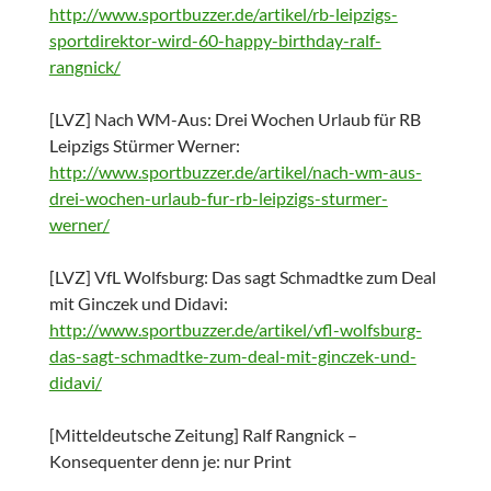
http://www.sportbuzzer.de/artikel/rb-leipzigs-
sportdirektor-wird-60-happy-birthday-ralf-
rangnick/
[LVZ] Nach WM-Aus: Drei Wochen Urlaub für RB
Leipzigs Stürmer Werner:
http://www.sportbuzzer.de/artikel/nach-wm-aus-
drei-wochen-urlaub-fur-rb-leipzigs-sturmer-
werner/
[LVZ] VfL Wolfsburg: Das sagt Schmadtke zum Deal
mit Ginczek und Didavi:
http://www.sportbuzzer.de/artikel/vfl-wolfsburg-
das-sagt-schmadtke-zum-deal-mit-ginczek-und-
didavi/
[Mitteldeutsche Zeitung] Ralf Rangnick –
Konsequenter denn je: nur Print