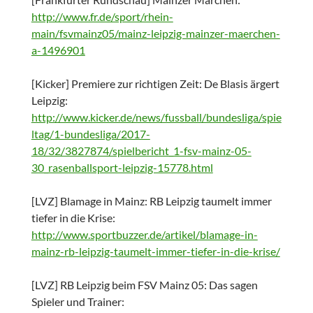
http://www.fr.de/sport/rhein-
main/fsvmainz05/mainz-leipzig-mainzer-maerchen-
a-1496901
[Kicker] Premiere zur richtigen Zeit: De Blasis ärgert
Leipzig:
http://www.kicker.de/news/fussball/bundesliga/spie
ltag/1-bundesliga/2017-
18/32/3827874/spielbericht_1-fsv-mainz-05-
30_rasenballsport-leipzig-15778.html
[LVZ] Blamage in Mainz: RB Leipzig taumelt immer
tiefer in die Krise:
http://www.sportbuzzer.de/artikel/blamage-in-
mainz-rb-leipzig-taumelt-immer-tiefer-in-die-krise/
[LVZ] RB Leipzig beim FSV Mainz 05: Das sagen
Spieler und Trainer: