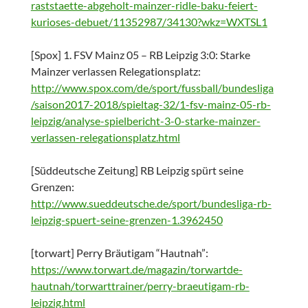
raststaette-abgeholt-mainzer-ridle-baku-feiert-
kurioses-debuet/11352987/34130?wkz=WXTSL1
[Spox] 1. FSV Mainz 05 – RB Leipzig 3:0: Starke
Mainzer verlassen Relegationsplatz:
http://www.spox.com/de/sport/fussball/bundesliga
/saison2017-2018/spieltag-32/1-fsv-mainz-05-rb-
leipzig/analyse-spielbericht-3-0-starke-mainzer-
verlassen-relegationsplatz.html
[Süddeutsche Zeitung] RB Leipzig spürt seine
Grenzen:
http://www.sueddeutsche.de/sport/bundesliga-rb-
leipzig-spuert-seine-grenzen-1.3962450
[torwart] Perry Bräutigam “Hautnah”:
https://www.torwart.de/magazin/torwartde-
hautnah/torwarttrainer/perry-braeutigam-rb-
leipzig.html