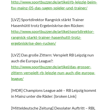
http://www.sportbuzzer.de/artikel/rb-leipzig-beim-
fsv-mainz-05-das-sagen-spieler-und-trainer/
[LVZ] Sportdirektor Rangnick stärkt Trainer
Hasenhüttl trotz Ergebniskrise den Rücken:
http://www.sportbuzzer.de/artikel/sportdirektor-
rangnick-starkt-trainer-hasenhuttl-trotz-
ergebniskrise-den-rucken/
[LVZ] Das große Zittern: Verspielt RB Leipzig nun
auch die Europa League?:
http://www.sportbuzzer.de/artikel/das-grosser-
zittern-verspielt-rb-leipzig-nun-auch-die-europa-
league/
[MDR] Champions League adé – RB Leipzig kommt
in Mainz unter die Räder: [broken Link]
[Mitteldeutsche Zeitung] Desolater Auftritt – RBL