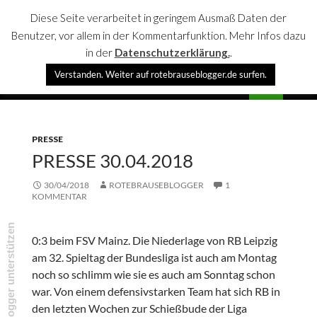
Diese Seite verarbeitet in geringem Ausmaß Daten der
Benutzer, vor allem in der Kommentarfunktion. Mehr Infos dazu
in der
Datenschutzerklärung.
.
Suchen
Verstanden. Weiter auf rotebrauseblogger.de surfen.
rotebrauseblogger
SPRINGE
PRIMÄR
ZUM
MENÜ
INHALT
PRESSE
PRESSE 30.04.2018
30/04/2018
ROTEBRAUSEBLOGGER
1
KOMMENTAR
rotebrauseblogger unterstützen
0:3 beim FSV Mainz. Die Niederlage von RB Leipzig
am 32. Spieltag der Bundesliga ist auch am Montag
noch so schlimm wie sie es auch am Sonntag schon
war. Von einem defensivstarken Team hat sich RB in
den letzten Wochen zur Schießbude der Liga