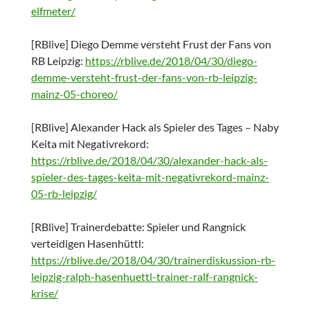
elfmeter/
[RBlive] Diego Demme versteht Frust der Fans von
RB Leipzig:
https://rblive.de/2018/04/30/diego-
demme-versteht-frust-der-fans-von-rb-leipzig-
mainz-05-choreo/
[RBlive] Alexander Hack als Spieler des Tages – Naby
Keita mit Negativrekord:
https://rblive.de/2018/04/30/alexander-hack-als-
spieler-des-tages-keita-mit-negativrekord-mainz-
05-rb-leipzig/
[RBlive] Trainerdebatte: Spieler und Rangnick
verteidigen Hasenhüttl:
https://rblive.de/2018/04/30/trainerdiskussion-rb-
leipzig-ralph-hasenhuettl-trainer-ralf-rangnick-
krise/