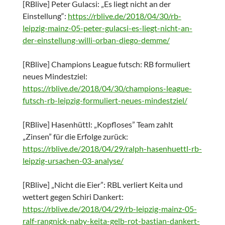
[RBlive] Peter Gulacsi: „Es liegt nicht an der
Einstellung“:
https://rblive.de/2018/04/30/rb-
leipzig-mainz-05-peter-gulacsi-es-liegt-nicht-an-
der-einstellung-willi-orban-diego-demme/
[RBlive] Champions League futsch: RB formuliert
neues Mindestziel:
https://rblive.de/2018/04/30/champions-league-
futsch-rb-leipzig-formuliert-neues-mindestziel/
[RBlive] Hasenhüttl: „Kopfloses” Team zahlt
„Zinsen” für die Erfolge zurück:
https://rblive.de/2018/04/29/ralph-hasenhuettl-rb-
leipzig-ursachen-03-analyse/
[RBlive] „Nicht die Eier”: RBL verliert Keita und
wettert gegen Schiri Dankert:
https://rblive.de/2018/04/29/rb-leipzig-mainz-05-
ralf-rangnick-naby-keita-gelb-rot-bastian-dankert-