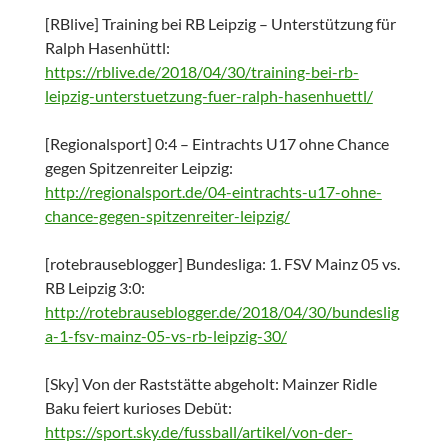
[RBlive] Training bei RB Leipzig – Unterstützung für
Ralph Hasenhüttl:
https://rblive.de/2018/04/30/training-bei-rb-
leipzig-unterstuetzung-fuer-ralph-hasenhuettl/
[Regionalsport] 0:4 – Eintrachts U17 ohne Chance
gegen Spitzenreiter Leipzig:
http://regionalsport.de/04-eintrachts-u17-ohne-
chance-gegen-spitzenreiter-leipzig/
[rotebrauseblogger] Bundesliga: 1. FSV Mainz 05 vs.
RB Leipzig 3:0:
http://rotebrauseblogger.de/2018/04/30/bundeslig
a-1-fsv-mainz-05-vs-rb-leipzig-30/
[Sky] Von der Raststätte abgeholt: Mainzer Ridle
Baku feiert kurioses Debüt:
https://sport.sky.de/fussball/artikel/von-der-