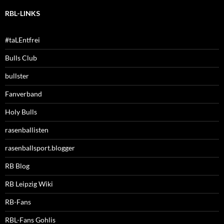
RBL-LINKS
#taLEntfrei
Bulls Club
bullster
Fanverband
Holy Bulls
rasenballisten
rasenballsport.blogger
RB Blog
RB Leipzig Wiki
RB-Fans
RBL-Fans Gohlis