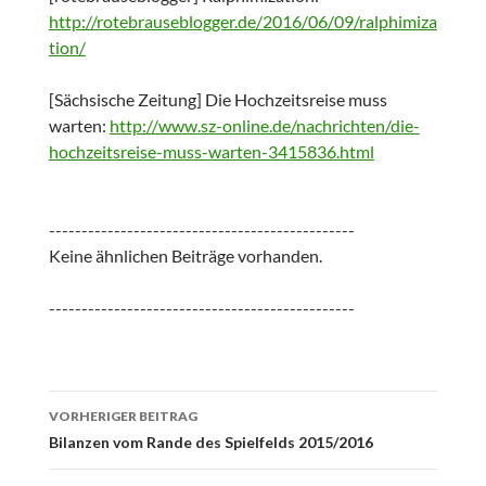
http://rotebrauseblogger.de/2016/06/09/ralphimiza
tion/
[Sächsische Zeitung] Die Hochzeitsreise muss
warten:
http://www.sz-online.de/nachrichten/die-
hochzeitsreise-muss-warten-3415836.html
-----------------------------------------------
Keine ähnlichen Beiträge vorhanden.
-----------------------------------------------
Beitrags-
VORHERIGER BEITRAG
Navigation
Bilanzen vom Rande des Spielfelds 2015/2016