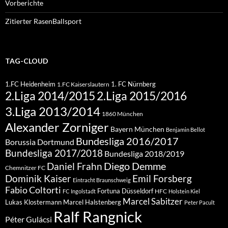
Vorberichte
Zitierter RasenBallsport
TAG-CLOUD
1.FC Heidenheim
1. FC Nürnberg
1.FC Kaiserslautern
2.Liga 2015/2016
2.Liga 2014/2015
3.Liga 2013/2014
1860 München
Alexander Zorniger
Bayern München
Benjamin Bellot
Bundesliga 2016/2017
Borussia Dortmund
Bundesliga 2017/2018
Bundesliga 2018/2019
Diego Demme
Daniel Frahn
Chemnitzer FC
Dominik Kaiser
Emil Forsberg
Eintracht Braunschweig
Fabio Coltorti
Fortuna Düsseldorf
HFC
FC Ingolstadt
Holstein Kiel
Marcel Sabitzer
Lukas Klostermann
Marcel Halstenberg
Peter Pacult
Ralf Rangnick
Péter Gulácsi