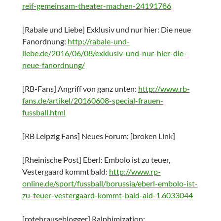
reif-gemeinsam-theater-machen-24191786
[Rabale und Liebe] Exklusiv und nur hier: Die neue
Fanordnung:
http://rabale-und-
liebe.de/2016/06/08/exklusiv-und-nur-hier-die-
neue-fanordnung/
[RB-Fans] Angriff von ganz unten:
http://www.rb-
fans.de/artikel/20160608-special-frauen-
fussball.html
[RB Leipzig Fans] Neues Forum: [broken Link]
[Rheinische Post] Eberl: Embolo ist zu teuer,
Vestergaard kommt bald:
http://www.rp-
online.de/sport/fussball/borussia/eberl-embolo-ist-
zu-teuer-vestergaard-kommt-bald-aid-1.6033044
[rotebrauseblogger] Ralphimization: