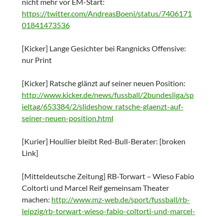
nicht mehr vor EM-Start:
https://twitter.com/AndreasBoeni/status/7406171
01841473536
[Kicker] Lange Gesichter bei Rangnicks Offensive:
nur Print
[Kicker] Ratsche glänzt auf seiner neuen Position:
http://www.kicker.de/news/fussball/2bundesliga/sp
ieltag/653384/2/slideshow_ratsche-glaenzt-auf-
seiner-neuen-position.html
[Kurier] Houllier bleibt Red-Bull-Berater: [broken
Link]
[Mitteldeutsche Zeitung] RB-Torwart – Wieso Fabio
Coltorti und Marcel Reif gemeinsam Theater
machen:
http://www.mz-web.de/sport/fussball/rb-
leipzig/rb-torwart-wieso-fabio-coltorti-und-marcel-