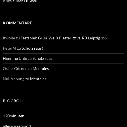
Alles außer Fußball
KOMMENTARE
Itwolle
zu
Testspiel: Grün-Weiß Piesteritz vs. RB Leipzig 1:6
PeterM
zu
Scholz raus!
Henning Uhle
zu
Scholz raus!
Oskar Görner
zu
Mentales
NullAhnung
zu
Mentales
BLOGROLL
120minuten
allesaussersport