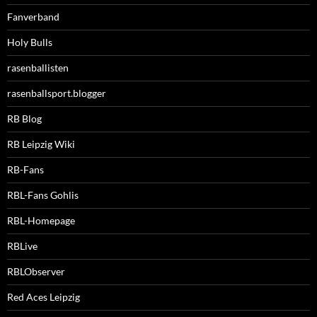
Fanverband
Holy Bulls
rasenballisten
rasenballsport.blogger
RB Blog
RB Leipzig Wiki
RB-Fans
RBL-Fans Gohlis
RBL-Homepage
RBLive
RBLObserver
Red Aces Leipzig