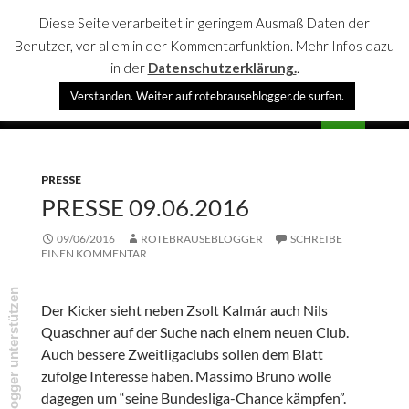
Diese Seite verarbeitet in geringem Ausmaß Daten der
Benutzer, vor allem in der Kommentarfunktion. Mehr Infos dazu
in der
Datenschutzerklärung.
.
Suchen
Verstanden. Weiter auf rotebrauseblogger.de surfen.
rotebrauseblogger
SPRINGE
PRIMÄR
ZUM
MENÜ
INHALT
PRESSE
PRESSE 09.06.2016
09/06/2016
ROTEBRAUSEBLOGGER
SCHREIBE
EINEN KOMMENTAR
rotebrauseblogger unterstützen
Der Kicker sieht neben Zsolt Kalmár auch Nils
Quaschner auf der Suche nach einem neuen Club.
Auch bessere Zweitligaclubs sollen dem Blatt
zufolge Interesse haben. Massimo Bruno wolle
dagegen um “seine Bundesliga-Chance kämpfen”.