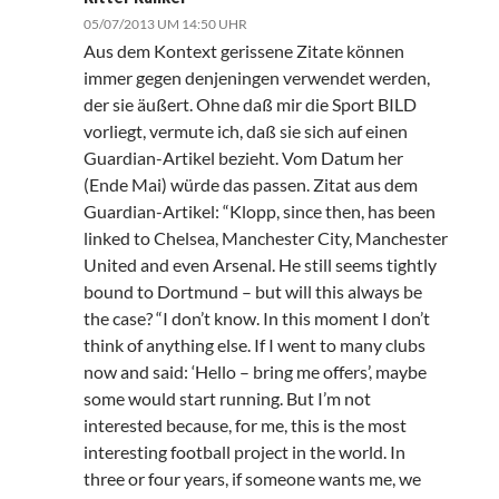
05/07/2013 UM 14:50 UHR
Aus dem Kontext gerissene Zitate können
immer gegen denjeningen verwendet werden,
der sie äußert. Ohne daß mir die Sport BILD
vorliegt, vermute ich, daß sie sich auf einen
Guardian-Artikel bezieht. Vom Datum her
(Ende Mai) würde das passen. Zitat aus dem
Guardian-Artikel: “Klopp, since then, has been
linked to Chelsea, Manchester City, Manchester
United and even Arsenal. He still seems tightly
bound to Dortmund – but will this always be
the case? “I don’t know. In this moment I don’t
think of anything else. If I went to many clubs
now and said: ‘Hello – bring me offers’, maybe
some would start running. But I’m not
interested because, for me, this is the most
interesting football project in the world. In
three or four years, if someone wants me, we