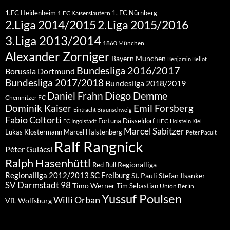
1.FC Heidenheim
1. FC Nürnberg
1.FC Kaiserslautern
2.Liga 2015/2016
2.Liga 2014/2015
3.Liga 2013/2014
1860 München
Alexander Zorniger
Bayern München
Benjamin Bellot
Bundesliga 2016/2017
Borussia Dortmund
Bundesliga 2017/2018
Bundesliga 2018/2019
Diego Demme
Daniel Frahn
Chemnitzer FC
Dominik Kaiser
Emil Forsberg
Eintracht Braunschweig
Fabio Coltorti
Fortuna Düsseldorf
HFC
FC Ingolstadt
Holstein Kiel
Marcel Sabitzer
Lukas Klostermann
Marcel Halstenberg
Peter Pacult
Ralf Rangnick
Péter Gulácsi
Ralph Hasenhüttl
Regionalliga
Red Bull
Regionalliga 2012/2013
SC Freiburg
St. Pauli
Stefan Ilsanker
SV Darmstadt 98
Timo Werner
Tim Sebastian
Union Berlin
Yussuf Poulsen
Willi Orban
VfL Wolfsburg