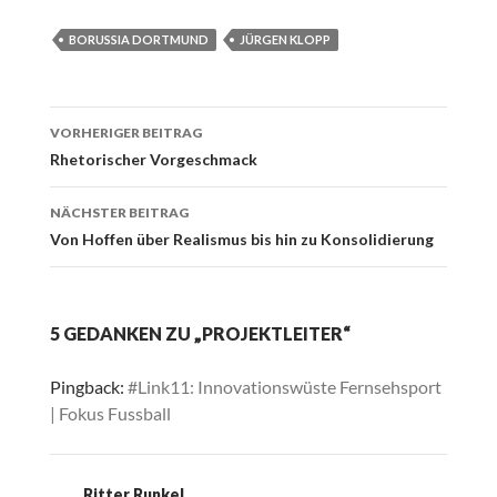
BORUSSIA DORTMUND
JÜRGEN KLOPP
Beitrags-
VORHERIGER BEITRAG
Navigation
Rhetorischer Vorgeschmack
NÄCHSTER BEITRAG
Von Hoffen über Realismus bis hin zu Konsolidierung
5 GEDANKEN ZU „PROJEKTLEITER“
Pingback:
#Link11: Innovationswüste Fernsehsport
| Fokus Fussball
Ritter Runkel