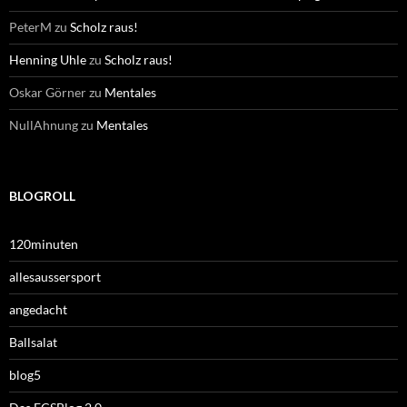
PeterM
zu
Scholz raus!
Henning Uhle
zu
Scholz raus!
Oskar Görner
zu
Mentales
NullAhnung
zu
Mentales
BLOGROLL
120minuten
allesaussersport
angedacht
Ballsalat
blog5