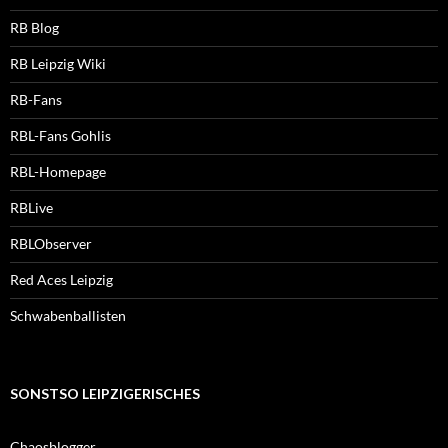
RB Blog
RB Leipzig Wiki
RB-Fans
RBL-Fans Gohlis
RBL-Homepage
RBLive
RBLObserver
Red Aces Leipzig
Schwabenballisten
SONSTSO LEIPZIGERISCHES
Chaosblogger