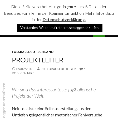
Diese Seite verarbeitet in geringem Ausmaß Daten der
Benutzer, vor allem in der Kommentarfunktion. Mehr Infos dazu
in der
Datenschutzerklärung.
.
Suchen
Verstanden. Weiter auf rotebrauseblogger.de surfen.
rotebrauseblogger
SPRINGE
PRIMÄR
ZUM
MENÜ
INHALT
FUSSBALLDEUTSCHLAND
PROJEKTLEITER
05/07/2013
ROTEBRAUSEBLOGGER
5
KOMMENTARE
rotebrauseblogger unterstützen
Wir sind das interessanteste fußballerische
Projekt der Welt.
Nein, das ist keine Selbstdarstellung aus den
Untiefen gelegentlicher rhetorischer Fehlversuche