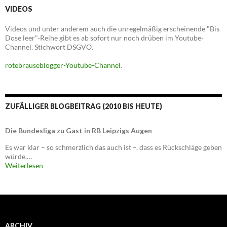
VIDEOS
Videos und unter anderem auch die unregelmäßig erscheinende "Bis
Dose leer"-Reihe gibt es ab sofort nur noch drüben im Youtube-
Channel. Stichwort DSGVO.
rotebrauseblogger-Youtube-Channel
.
ZUFÄLLIGER BLOGBEITRAG (2010 BIS HEUTE)
Die Bundesliga zu Gast in RB Leipzigs Augen
Es war klar – so schmerzlich das auch ist –, dass es Rückschläge geben
würde.…
Weiterlesen
ARCHIV