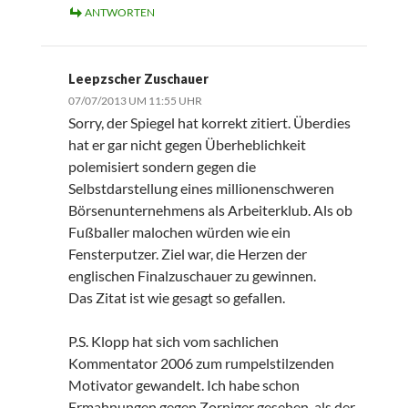
ANTWORTEN
Leepzscher Zuschauer
07/07/2013 UM 11:55 UHR
Sorry, der Spiegel hat korrekt zitiert. Überdies
hat er gar nicht gegen Überheblichkeit
polemisiert sondern gegen die
Selbstdarstellung eines millionenschweren
Börsenunternehmens als Arbeiterklub. Als ob
Fußballer malochen würden wie ein
Fensterputzer. Ziel war, die Herzen der
englischen Finalzuschauer zu gewinnen.
Das Zitat ist wie gesagt so gefallen.
P.S. Klopp hat sich vom sachlichen
Kommentator 2006 zum rumpelstilzenden
Motivator gewandelt. Ich habe schon
Ermahnungen gegen Zorniger gesehen, als der