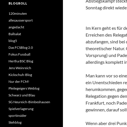
Abstiegskampf steckt
BLOGROLL
Sonntag direkt wieder
120minuten
allesaussersport
angedacht
Im Kern geht es für 
Ballsalat
Erreichen des Relega
blog5
abzufangen, sind bei
Das FCSBlog 2.0
theoretischer Natur.
Fokus Fussball
Vorsprung) und Pader
Hertha BSC Blog
allerdings komplett i
Jens Weinreich
Kickschuh-Blog
Man kann vor so einem
Nur der FCM!
ein Unentschieden re
Pleitegeigers Weblog
herumkommen, gegen L
Schwarz und Blau
Relegation gegen den
SG Neureich-Bimbeshausen
Frankfurt, noch Pad
Spielverlagerung
gewinnen, darauf soll
sportinsider
Stehblog
Wenn aber drei Punkte