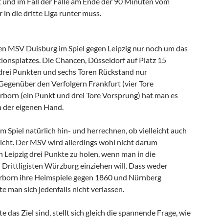
 und im Fall der Fälle am Ende der 90 Minuten vom
 in die dritte Liga runter muss.
den MSV Duisburg im Spiel gegen Leipzig nur noch um das
tionsplatzes. Die Chancen, Düsseldorf auf Platz 15
 drei Punkten und sechs Toren Rückstand nur
 Gegenüber den Verfolgern Frankfurt (vier Tore
born (ein Punkt und drei Tore Vorsprung) hat man es
n der eigenen Hand.
 Spiel natürlich hin- und herrechnen, ob vielleicht auch
icht. Der MSV wird allerdings wohl nicht darum
eipzig drei Punkte zu holen, wenn man in die
 Drittligisten Würzburg einziehen will. Dass weder
erborn ihre Heimspiele gegen 1860 und Nürnberg
te man sich jedenfalls nicht verlassen.
 das Ziel sind, stellt sich gleich die spannende Frage, wie