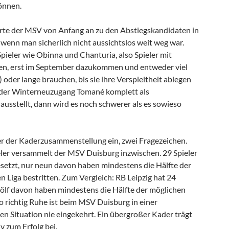
önnen.
rte der MSV von Anfang an zu den Abstiegskandidaten in
h wenn man sicherlich nicht aussichtslos weit weg war.
pieler wie Obinna und Chanturia, also Spieler mit
en, erst im September dazukommen und entweder viel
) oder lange brauchen, bis sie ihre Verspieltheit ablegen
h der Winterneuzugang Tomané komplett als
ausstellt, dann wird es noch schwerer als es sowieso
er der Kaderzusammenstellung ein, zwei Fragezeichen.
eler versammelt der MSV Duisburg inzwischen. 29 Spieler
esetzt, nur neun davon haben mindestens die Hälfte der
en Liga bestritten. Zum Vergleich: RB Leipzig hat 24
zwölf davon haben mindestens die Hälfte der möglichen
 So richtig Ruhe ist beim MSV Duisburg in einer
en Situation nie eingekehrt. Ein übergroßer Kader trägt
v zum Erfolg bei.