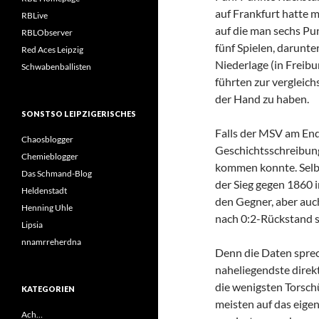
auf Frankfurt hatte 
RBLive
auf die man sechs Pu
RBLObserver
fünf Spielen, darunt
Red Aces Leipzig
Niederlage (in Freib
Schwabenballisten
führten zur vergleich
der Hand zu haben.
SONSTSO LEIPZIGERISCHES
Falls der MSV am Ende
Chaosblogger
Geschichtsschreibung
Chemieblogger
kommen konnte. Selbs
Das Schmand-Blog
der Sieg gegen 1860 
Heldenstadt
den Gegner, aber auc
Henning Uhle
nach 0:2-Rückstand s
Lipsia
nnamrreherdna
Denn die Daten sprec
naheliegendste direk
die wenigsten Torsch
KATEGORIEN
meisten auf das eige
Ach…