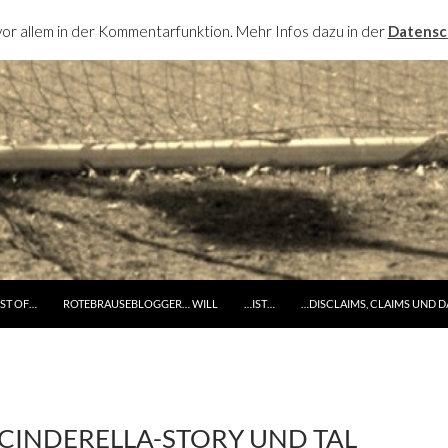
or allem in der Kommentarfunktion. Mehr Infos dazu in der
Datensc
RINGE ZUM INHALT
ST OF…
ROTEBRAUSEBLOGGER… WILL
…IST…
…DISCLAIMS, CLAIMS UND 
CINDERELLA-STORY UND TAL