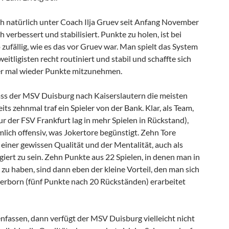
h natürlich unter Coach Ilja Gruev seit Anfang November
h verbessert und stabilisiert. Punkte zu holen, ist bei
zufällig, wie es das vor Gruev war. Man spielt das System
eitligisten recht routiniert und stabil und schaffte sich
er mal wieder Punkte mitzunehmen.
dass der MSV Duisburg nach Kaiserslautern die meisten
eits zehnmal traf ein Spieler von der Bank. Klar, als Team,
nur der FSV Frankfurt lag in mehr Spielen in Rückstand),
lich offensiv, was Jokertore begünstigt. Zehn Tore
einer gewissen Qualität und der Mentalität, auch als
giert zu sein. Zehn Punkte aus 22 Spielen, in denen man in
 zu haben, sind dann eben der kleine Vorteil, den man sich
rborn (fünf Punkte nach 20 Rückständen) erarbeitet
fassen, dann verfügt der MSV Duisburg vielleicht nicht