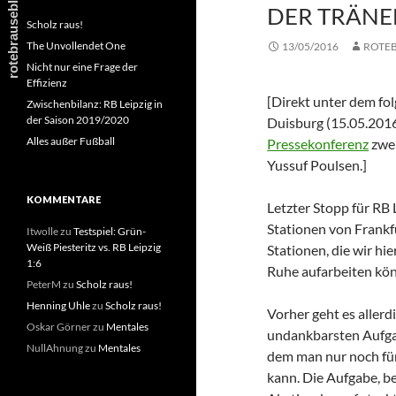
DER TRÄN
Scholz raus!
The Unvollendet One
13/05/2016
ROTE
Nicht nur eine Frage der
Effizienz
[Direkt unter dem fo
Zwischenbilanz: RB Leipzig in
der Saison 2019/2020
Duisburg (15.05.2016
Alles außer Fußball
Pressekonferenz
zwei
Yussuf Poulsen.]
KOMMENTARE
Letzter Stopp für RB 
Stationen von Frankfu
Itwolle
zu
Testspiel: Grün-
Weiß Piesteritz vs. RB Leipzig
Stationen, die wir hie
1:6
Ruhe aufarbeiten kö
PeterM
zu
Scholz raus!
Henning Uhle
zu
Scholz raus!
Vorher geht es allerd
Oskar Görner
zu
Mentales
undankbarsten Aufgab
NullAhnung
zu
Mentales
dem man nur noch für
kann. Die Aufgabe, b