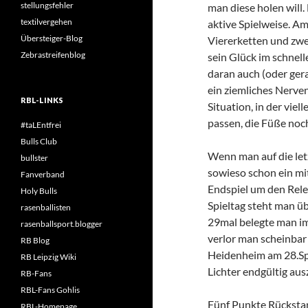
stellungsfehler
man diese holen will.
textilvergehen
aktive Spielweise. A
Übersteiger-Blog
Viererketten und zwe
Zebrastreifenblog
sein Glück im schnel
daran auch (oder ger
ein ziemliches Nerve
RBL-LINKS
Situation, in der vie
passen, die Füße noch
#taLEntfrei
Bulls Club
Wenn man auf die let
bullster
sowieso schon ein mi
Fanverband
Endspiel um den Rele
Holy Bulls
Spieltag steht man ü
rasenballisten
29mal belegte man im
rasenballsport.blogger
verlor man scheinbar
RB Blog
Heidenheim am 28.Spi
RB Leipzig Wiki
Lichter endgültig au
RB-Fans
RBL-Fans Gohlis
Fünf Punkte Rückstan
RBL-Homepage