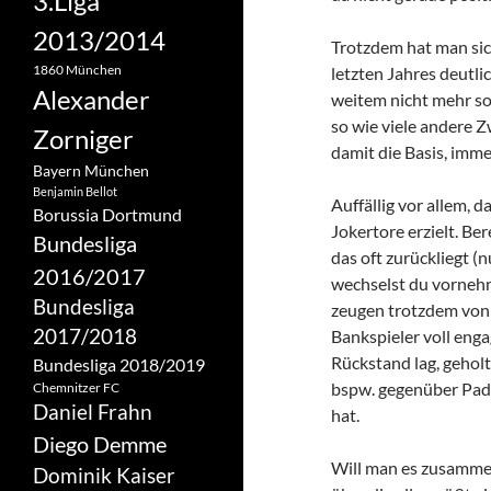
3.Liga
2013/2014
Trotzdem hat man sic
1860 München
letzten Jahres deutlic
Alexander
weitem nicht mehr so 
so wie viele andere Zw
Zorniger
damit die Basis, imm
Bayern München
Benjamin Bellot
Auffällig vor allem, 
Borussia Dortmund
Jokertore erzielt. Ber
Bundesliga
das oft zurückliegt (
2016/2017
wechselst du vornehm
Bundesliga
zeugen trotzdem von 
2017/2018
Bankspieler voll enga
Rückstand lag, geholt
Bundesliga 2018/2019
bspw. gegenüber Pade
Chemnitzer FC
Daniel Frahn
hat.
Diego Demme
Will man es zusammen
Dominik Kaiser