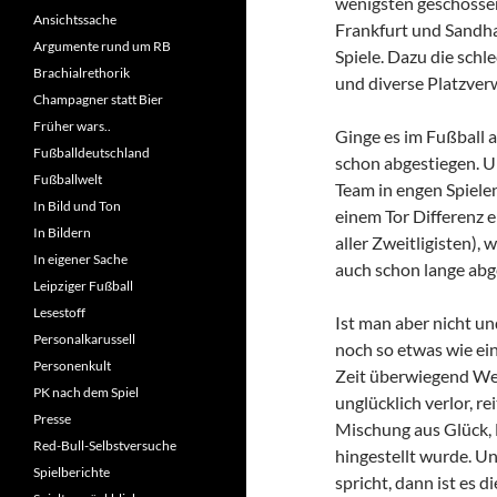
wenigsten geschossen
Ansichtssache
Frankfurt und Sandha
Argumente rund um RB
Spiele. Dazu die sch
Brachialrethorik
und diverse Platzver
Champagner statt Bier
Früher wars..
Ginge es im Fußball 
Fußballdeutschland
schon abgestiegen. U
Fußballwelt
Team in engen Spielen
In Bild und Ton
einem Tor Differenz 
In Bildern
aller Zweitligisten)
In eigener Sache
auch schon lange abg
Leipziger Fußball
Lesestoff
Ist man aber nicht u
Personalkarussell
noch so etwas wie e
Personenkult
Zeit überwiegend We
PK nach dem Spiel
unglücklich verlor, r
Presse
Mischung aus Glück, E
Red-Bull-Selbstversuche
hingestellt wurde. U
Spielberichte
spricht, dann ist es