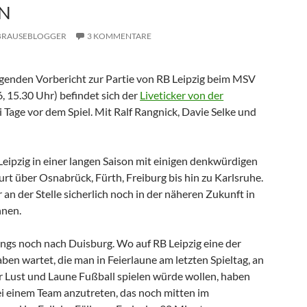
EN
BRAUSEBLOGGER
3 KOMMENTARE
lgenden Vorbericht zur Partie von RB Leipzig beim MSV
, 15.30 Uhr) befindet sich der
Liveticker von der
 Tage vor dem Spiel. Mit Ralf Rangnick, Davie Selke und
Leipzig in einer langen Saison mit einigen denkwürdigen
rt über Osnabrück, Fürth, Freiburg bis hin zu Karlsruhe.
r an der Stelle sicherlich noch in der näheren Zukunft in
nnen.
ings noch nach Duisburg. Wo auf RB Leipzig eine der
en wartet, die man in Feierlaune am letzten Spieltag, an
 Lust und Laune Fußball spielen würde wollen, haben
ei einem Team anzutreten, das noch mitten im