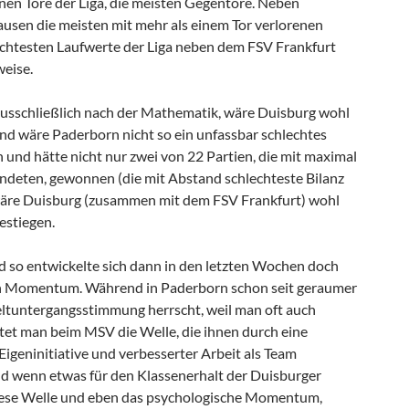
en Tore der Liga, die meisten Gegentore. Neben
usen die meisten mit mehr als einem Tor verlorenen
lechtesten Laufwerte der Liga neben dem FSV Frankfurt
weise.
ausschließlich nach der Mathematik, wäre Duisburg wohl
nd wäre Paderborn nicht so ein unfassbar schlechtes
 und hätte nicht nur zwei von 22 Partien, die mit maximal
endeten, gewonnen (die mit Abstand schlechteste Bilanz
, wäre Duisburg (zusammen mit dem FSV Frankfurt) wohl
estiegen.
nd so entwickelte sich dann in den letzten Wochen doch
in Momentum. Während in Paderborn schon seit geraumer
ltuntergangsstimmung herrscht, weil man oft auch
eitet man beim MSV die Welle, die ihnen durch eine
igeninitiative und verbesserter Arbeit als Team
nd wenn etwas für den Klassenerhalt der Duisburger
 diese Welle und eben das psychologische Momentum,