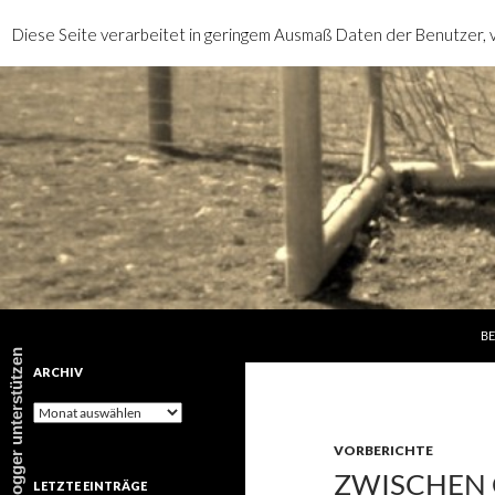
Diese Seite verarbeitet in geringem Ausmaß Daten der Benutzer, v
SP
Suchen
rotebrauseblogger
BE
rotebrauseblogger unterstützen
ARCHIV
Archiv
VORBERICHTE
ZWISCHEN 
LETZTE EINTRÄGE