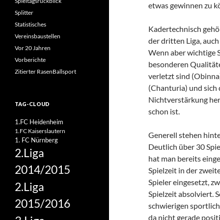
Spieltagsrückblick
etwas gewinnen zu k
Splitter
Statistisches
Kadertechnisch gehö
Vereinsbaustellen
der dritten Liga, auc
Vor 20 Jahren
Wenn aber wichtige S
Vorberichte
besonderen Qualität
Zitierter RasenBallsport
verletzt sind (Obinna
(Chanturia) und sic
Nichtverstärkung her
TAG-CLOUD
schon ist.
1.FC Heidenheim
1.FC Kaiserslautern
Generell stehen hint
1. FC Nürnberg
Deutlich über 30 Spi
2.Liga
hat man bereits eing
2014/2015
Spielzeit in der zweit
Spieler eingesetzt, 
2.Liga
Spielzeit absolviert.
2015/2016
schwierigen sportlich
da nicht gerade positi