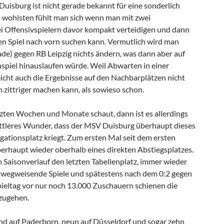
 Duisburg ist nicht gerade bekannt für eine sonderlich
m wohlsten fühlt man sich wenn man mit zwei
i Offensivspielern davor kompakt verteidigen und dann
len Spiel nach vorn suchen kann. Vermutlich wird man
ade) gegen RB Leipzig nichts ändern, was dann aber auf
nspiel hinauslaufen würde. Weil Abwarten in einer
lleicht auch die Ergebnisse auf den Nachbarplätzen nicht
 zittriger machen kann, als sowieso schon.
zten Wochen und Monate schaut, dann ist es allerdings
ttleres Wunder, dass der MSV Duisburg überhaupt dieses
gationsplatz kriegt. Zum ersten Mal seit dem ersten
berhaupt wieder oberhalb eines direkten Abstiegsplatzes.
 Saisonverlauf den letzten Tabellenplatz, immer wieder
 wegweisende Spiele und spätestens nach dem 0:2 gegen
eltag vor nur noch 13.000 Zuschauern schienen die
szugehen.
d auf Paderborn, neun auf Düsseldorf und sogar zehn