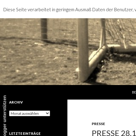
Diese Seite verarbeitet in geringem Ausmaß Daten der Benutzer, v
SP
Suchen
rotebrauseblogger
BE
rotebrauseblogger unterstützen
ARCHIV
Archiv
PRESSE
PRESSE 28.
LETZTE EINTRÄGE