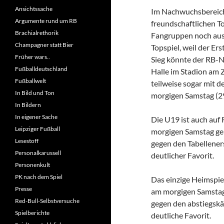
Ansichtssache
Im Nachwuchsbereich 
Argumente rund um RB
freundschaftlichen To
Brachialrethorik
Fangruppen noch aus
Champagner statt Bier
Topspiel, weil der Er
Früher wars..
Sieg könnte der RB-Na
Fußballdeutschland
Halle im Stadion am 
Fußballwelt
teilweise sogar mit d
In Bild und Ton
morgigen Samstag (29
In Bildern
In eigener Sache
Die U19 ist auch auf 
Leipziger Fußball
morgigen Samstag geh
Lesestoff
gegen den Tabellener
Personalkarussell
deutlicher Favorit.
Personenkult
PK nach dem Spiel
Das einzige Heimspiel
Presse
am morgigen Samstag
Red-Bull-Selbstversuche
gegen den abstiegsk
Spielberichte
deutliche Favorit.