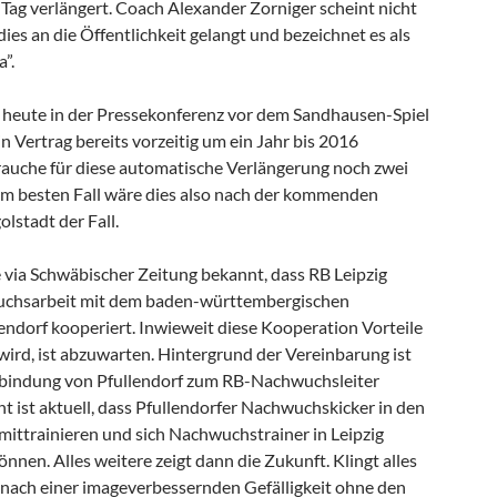
 Tag verlängert. Coach Alexander Zorniger scheint nicht
dies an die Öffentlichkeit gelangt und bezeichnet es als
”.
rt heute in der Pressekonferenz vor dem Sandhausen-Spiel
in Vertrag bereits vorzeitig um ein Jahr bis 2016
brauche für diese automatische Verlängerung noch zwei
. Im besten Fall wäre dies also nach der kommenden
lstadt der Fall.
via Schwäbischer Zeitung bekannt, dass RB Leipzig
wuchsarbeit mit dem baden-württembergischen
endorf kooperiert. Inwieweit diese Kooperation Vorteile
wird, ist abzuwarten. Hintergrund der Vereinbarung ist
rbindung von Pfullendorf zum RB-Nachwuchsleiter
nt ist aktuell, dass Pfullendorfer Nachwuchskicker in den
 mittrainieren und sich Nachwuchstrainer in Leipzig
önnen. Alles weitere zeigt dann die Zukunft. Klingt alles
t nach einer imageverbessernden Gefälligkeit ohne den