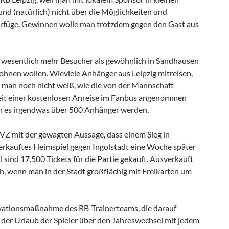
und (natürlich) nicht über die Möglichkeiten und
erfüge. Gewinnen wolle man trotzdem gegen den Gast aus
s wesentlich mehr Besucher als gewöhnlich in Sandhausen
hnen wollen. Wieviele Anhänger aus Leipzig mitreisen,
da man noch nicht weiß, wie die von der Mannschaft
keit einer kostenlosen Anreise im Fanbus angenommen
ten es irgendwas über 500 Anhänger werden.
LVZ mit der gewagten Aussage, dass einem Sieg in
rkauftes Heimspiel gegen Ingolstadt eine Woche später
l sind 17.500 Tickets für die Partie gekauft. Ausverkauft
sch, wenn man in der Stadt großflächig mit Freikarten um
ivationsmaßnahme des RB-Trainerteams, die darauf
h der Urlaub der Spieler über den Jahreswechsel mit jedem