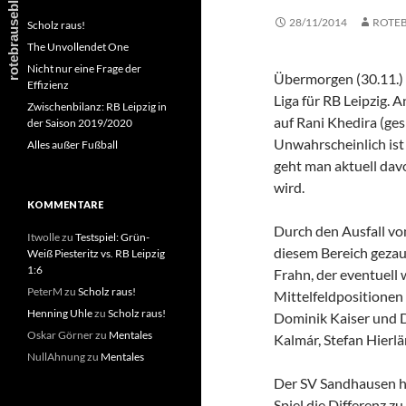
28/11/2014
ROTE
Scholz raus!
The Unvollendet One
Nicht nur eine Frage der
Übermorgen (30.11.) d
Effizienz
Liga für RB Leipzig.
Zwischenbilanz: RB Leipzig in
auf Rani Khedira (ges
der Saison 2019/2020
Unwahrscheinlich ist 
Alles außer Fußball
geht man aktuell davo
wird.
KOMMENTARE
Durch den Ausfall von
Itwolle
zu
Testspiel: Grün-
diesem Bereich gezau
Weiß Piesteritz vs. RB Leipzig
1:6
Frahn, der eventuell 
PeterM
zu
Scholz raus!
Mittelfeldpositionen
Henning Uhle
zu
Scholz raus!
Dominik Kaiser und 
Oskar Görner
zu
Mentales
Kalmár, Stefan Hierlä
NullAhnung
zu
Mentales
Der SV Sandhausen h
Spiel die Differenz z