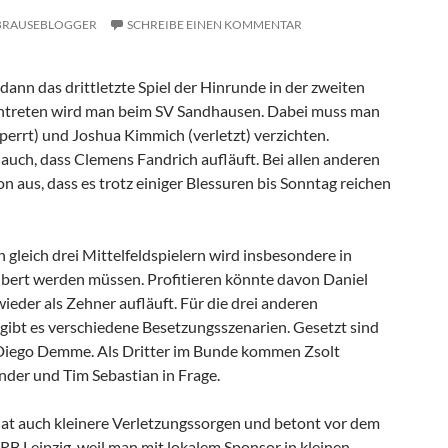
BRAUSEBLOGGER
SCHREIBE EINEN KOMMENTAR
ann das drittletzte Spiel der Hinrunde in der zweiten
 Antreten wird man beim SV Sandhausen. Dabei muss man
perrt) und Joshua Kimmich (verletzt) verzichten.
auch, dass Clemens Fandrich aufläuft. Bei allen anderen
n aus, dass es trotz einiger Blessuren bis Sonntag reichen
 gleich drei Mittelfeldspielern wird insbesondere in
bert werden müssen. Profitieren könnte davon Daniel
wieder als Zehner aufläuft. Für die drei anderen
 gibt es verschiedene Besetzungsszenarien. Gesetzt sind
Diego Demme. Als Dritter im Bunde kommen Zsolt
nder und Tim Sebastian in Frage.
at auch kleinere Verletzungssorgen und betont vor dem
u RB Leipzig, weil man mit lokalem Sponsor in kleinen