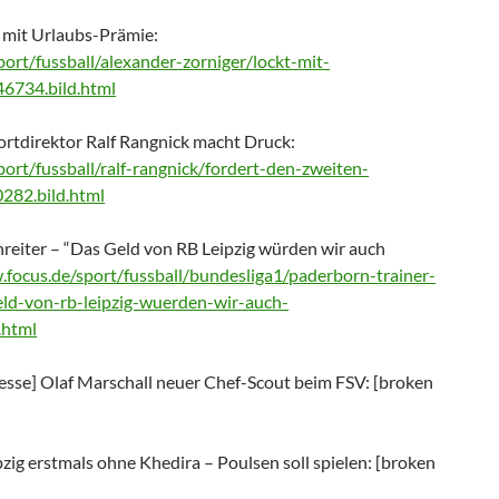
t mit Urlaubs-Prämie:
port/fussball/alexander-zorniger/lockt-mit-
6734.bild.html
ortdirektor Ralf Rangnick macht Druck:
port/fussball/ralf-rangnick/fordert-den-zweiten-
282.bild.html
nreiter – “Das Geld von RB Leipzig würden wir auch
.focus.de/sport/fussball/bundesliga1/paderborn-trainer-
eld-von-rb-leipzig-wuerden-wir-auch-
.html
esse] Olaf Marschall neuer Chef-Scout beim FSV: [broken
pzig erstmals ohne Khedira – Poulsen soll spielen: [broken