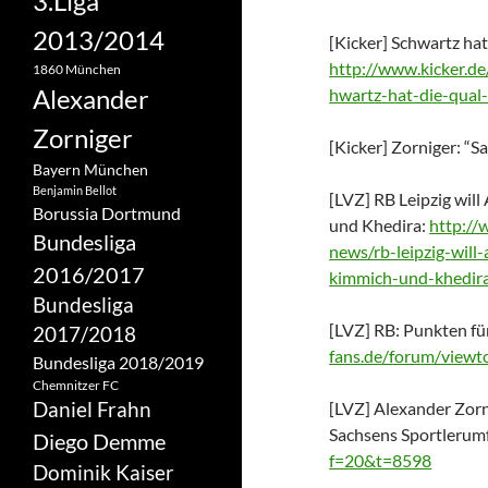
3.Liga
2013/2014
[Kicker] Schwartz hat
http://www.kicker.de
1860 München
Alexander
hwartz-hat-die-qual
Zorniger
[Kicker] Zorniger: “S
Bayern München
Benjamin Bellot
[LVZ] RB Leipzig wil
Borussia Dortmund
und Khedira:
http://
Bundesliga
news/rb-leipzig-wil
2016/2017
kimmich-und-khedir
Bundesliga
[LVZ] RB: Punkten für
2017/2018
fans.de/forum/view
Bundesliga 2018/2019
Chemnitzer FC
Daniel Frahn
[LVZ] Alexander Zorn
Sachsens Sportlerum
Diego Demme
f=20&t=8598
Dominik Kaiser