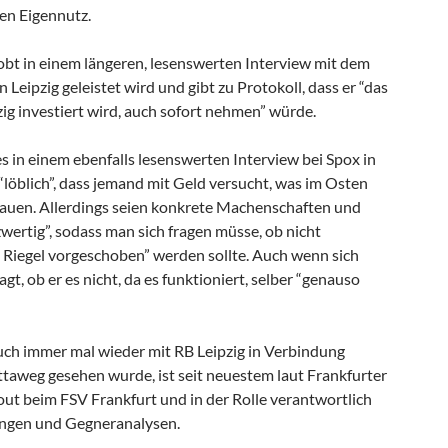
en Eigennutz.
lobt in einem längeren, lesenswerten Interview mit dem
in Leipzig geleistet wird und gibt zu Protokoll, dass er “das
zig investiert wird, auch sofort nehmen” würde.
es in einem ebenfalls lesenswerten Interview bei Spox in
“löblich”, dass jemand mit Geld versucht, was im Osten
auen. Allerdings seien konkrete Machenschaften und
wertig”, sodass man sich fragen müsse, ob nicht
 Riegel vorgeschoben” werden sollte. Auch wenn sich
agt, ob er es nicht, da es funktioniert, selber “genauso
auch immer mal wieder mit RB Leipzig in Verbindung
taweg gesehen wurde, ist seit neuestem laut Frankfurter
ut beim FSV Frankfurt und in der Rolle verantwortlich
ungen und Gegneranalysen.