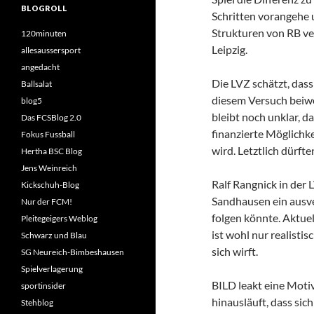
BLOGROLL
Schritten vorangehe 
Strukturen von RB v
120minuten
Leipzig.
allesaussersport
angedacht
Die LVZ schätzt, das
Ballsalat
diesem Versuch beiwo
blog5
bleibt noch unklar, 
Das FCSBlog 2.0
finanzierte Möglich
Fokus Fussball
wird. Letztlich dürf
Hertha BSC Blog
Jens Weinreich
Ralf Rangnick in der 
Kickschuh-Blog
Sandhausen ein ausve
Nur der FCM!
folgen könnte. Aktuel
Pleitegeigers Weblog
ist wohl nur realisti
Schwarz und Blau
sich wirft.
SG Neureich-Bimbeshausen
Spielverlagerung
BILD leakt eine Mot
sportinsider
hinausläuft, dass sic
Stehblog