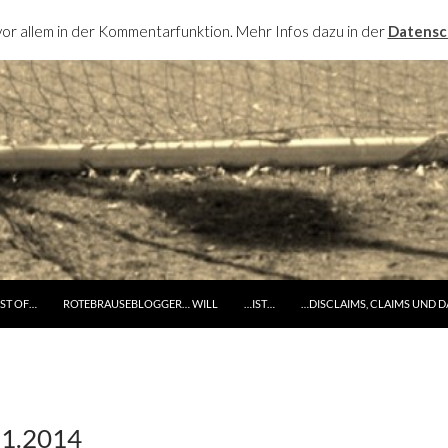
or allem in der Kommentarfunktion. Mehr Infos dazu in der
Datensc
RINGE ZUM INHALT
ST OF…
ROTEBRAUSEBLOGGER… WILL
…IST…
…DISCLAIMS, CLAIMS UND 
11.2014