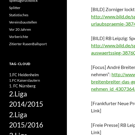
Spieltagsrückblick
Splitter
[BILD] Zorniger lock
Statistisches
http://www.bild.de/s
Vereinsbaustellen
urlaubspraemie-3874
Vor 20 Jahren
Vorberichte
[BILD]
RB Leipzig: Sp
Zitierter RasenBallsport
http://www.bild.de/s
auswaertssieg-38760
TAG-CLOUD
[Focus] André Breite
nehmen”:
http://www
1.FC Heidenheim
1.FC Kaiserslautern
breitenbreiter-das-g
1. FC Nürnberg
nehmen_id_4307364
2.Liga
2014/2015
[Frankfurter Neue Pr
Link]
2.Liga
2015/2016
[Freie Presse] RB Lei
Link]