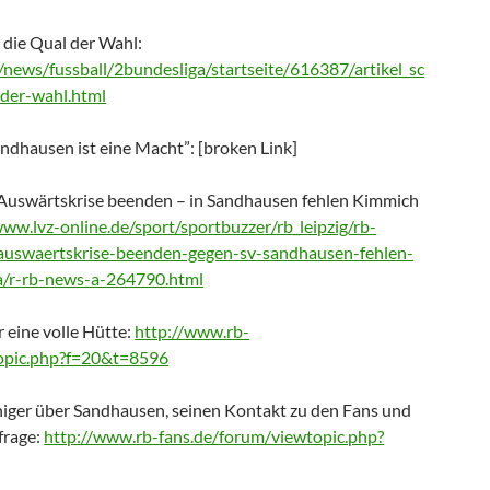
 die Qual der Wahl:
/news/fussball/2bundesliga/startseite/616387/artikel_sc
-der-wahl.html
andhausen ist eine Macht”: [broken Link]
l Auswärtskrise beenden – in Sandhausen fehlen Kimmich
www.lvz-online.de/sport/sportbuzzer/rb_leipzig/rb-
l-auswaertskrise-beenden-gegen-sv-sandhausen-fehlen-
a/r-rb-news-a-264790.html
 eine volle Hütte:
http://www.rb-
topic.php?f=20&t=8596
iger über Sandhausen, seinen Kontakt zu den Fans und
frage:
http://www.rb-fans.de/forum/viewtopic.php?