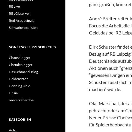
ganz großen, konkret
RBLive
RBLObserver
André Breitenreiter 
Red Aces Leipzig
Focus die Arbeit, die 
Schwabenballisten
Geld, das bei RB Leip
Dirk Schuster findet 
SONSTSO LEIPZIGERISCHES
Bezug auf RB Leipzig 
Chaosblogger
Deutschlands aufzub
Chemieblogger
Aktionen auch “grenz
Das Schmand-Blog
“gewissen Dingen ein
Heldenstadt
Schuster zusätzlich fr
Henning Uhle
machen” würde.
Lipsia
nnamrreherdna
Olaf Marschall, der 
gebracht oder am Cot
Neuer Presse Chefsco
KATEGORIEN
für Spielerbeobacht
Ach…