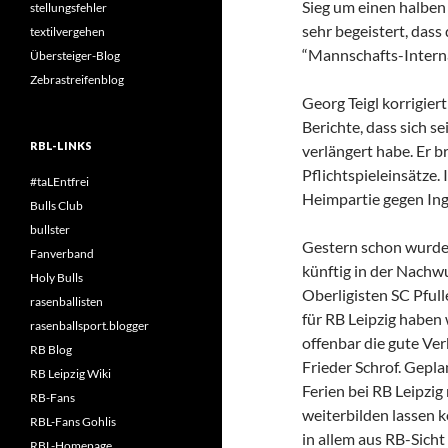
Sieg um einen halben
stellungsfehler
sehr begeistert, dass 
textilvergehen
“Mannschafts-Interna
Übersteiger-Blog
Zebrastreifenblog
Georg Teigl korrigie
Berichte, dass sich se
RBL-LINKS
verlängert habe. Er 
Pflichtspieleinsätze
#taLEntfrei
Heimpartie gegen Ingo
Bulls Club
bullster
Gestern schon wurde 
Fanverband
künftig in der Nach
Holy Bulls
Oberligisten SC Pfull
rasenballisten
für RB Leipzig haben 
rasenballsport.blogger
offenbar die gute Ve
RB Blog
Frieder Schrof. Gepla
RB Leipzig Wiki
Ferien bei RB Leipzig
RB-Fans
weiterbilden lassen k
RBL-Fans Gohlis
in allem aus RB-Sich
RBL-Homepage