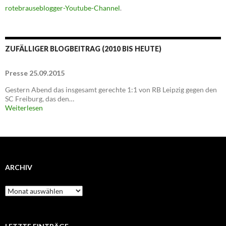
rotebrauseblogger-Youtube-Channel
.
ZUFÄLLIGER BLOGBEITRAG (2010 BIS HEUTE)
Presse 25.09.2015
Gestern Abend das insgesamt gerechte 1:1 von RB Leipzig gegen den
SC Freiburg, das den…
Weiterlesen
ARCHIV
Archiv