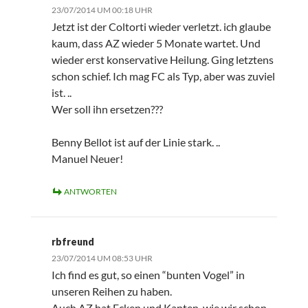
23/07/2014 UM 00:18 UHR
Jetzt ist der Coltorti wieder verletzt. ich glaube
kaum, dass AZ wieder 5 Monate wartet. Und
wieder erst konservative Heilung. Ging letztens
schon schief. Ich mag FC als Typ, aber was zuviel
ist. ..
Wer soll ihn ersetzen???
Benny Bellot ist auf der Linie stark. ..
Manuel Neuer!
ANTWORTEN
rbfreund
23/07/2014 UM 08:53 UHR
Ich find es gut, so einen “bunten Vogel” in
unseren Reihen zu haben.
Auch AZ hat Ecken und Kanten, wie wir schon