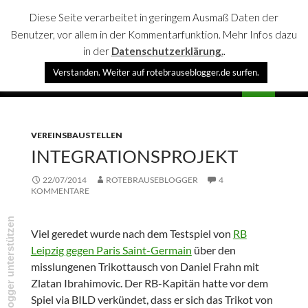
Diese Seite verarbeitet in geringem Ausmaß Daten der
Benutzer, vor allem in der Kommentarfunktion. Mehr Infos dazu
in der
Datenschutzerklärung.
.
Suchen
Verstanden. Weiter auf rotebrauseblogger.de surfen.
rotebrauseblogger
SPRINGE
PRIMÄR
ZUM
MENÜ
INHALT
VEREINSBAUSTELLEN
INTEGRATIONSPROJEKT
22/07/2014
ROTEBRAUSEBLOGGER
4
KOMMENTARE
rotebrauseblogger unterstützen
Viel geredet wurde nach dem Testspiel von
RB
Leipzig gegen Paris Saint-Germain
über den
misslungenen Trikottausch von Daniel Frahn mit
Zlatan Ibrahimovic. Der RB-Kapitän hatte vor dem
Spiel via BILD verkündet, dass er sich das Trikot von