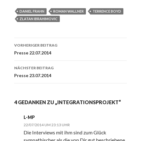
DANIEL FRAHN
ROMAN WALLNER
TERRENCE BOYD
ZLATAN IBRAHIMOVIC
Beitrags-
VORHERIGER BEITRAG
Navigation
Presse 22.07.2014
NÄCHSTER BEITRAG
Presse 23.07.2014
4 GEDANKEN ZU „INTEGRATIONSPROJEKT“
L-MP
22/07/2014 UM 23:13 UHR
Die Interviews mit ihm sind zum Glück
sympathischer als die von Dir gut beschriebene