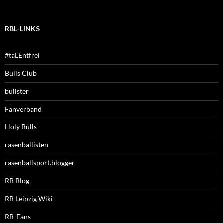
RBL-LINKS
#taLEntfrei
Bulls Club
bullster
Fanverband
Holy Bulls
rasenballisten
rasenballsport.blogger
RB Blog
RB Leipzig Wiki
RB-Fans