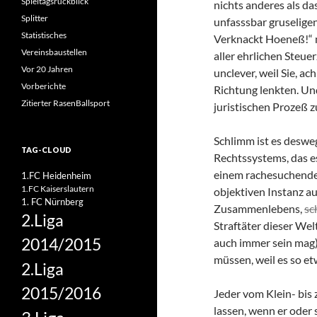
Spieltagsrückblick
nichts anderes als da
Splitter
unfasssbar gruseligen
Statistisches
Verknackt Hoeneß!“ 
Vereinsbaustellen
aller ehrlichen Steuer
Vor 20 Jahren
unclever, weil Sie, a
Vorberichte
Richtung lenkten. Und
Zitierter RasenBallsport
juristischen Prozeß z
Schlimm ist es desweg
TAG-CLOUD
Rechtssystems, das es
einem rachesuchende
1.FC Heidenheim
1.FC Kaiserslautern
objektiven Instanz a
1. FC Nürnberg
Zusammenlebens,
sc
2.Liga
Straftäter dieser Wel
2014/2015
auch immer sein mag)
müssen, weil es so e
2.Liga
2015/2016
Jeder vom Klein- bis 
lassen, wenn er oder s