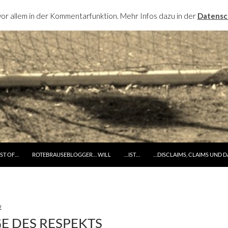
or allem in der Kommentarfunktion. Mehr Infos dazu in der
Datensc
RINGE ZUM INHALT
ST OF…
ROTEBRAUSEBLOGGER… WILL
…IST…
…DISCLAIMS, CLAIMS UND 
E
E DES RESPEKTS