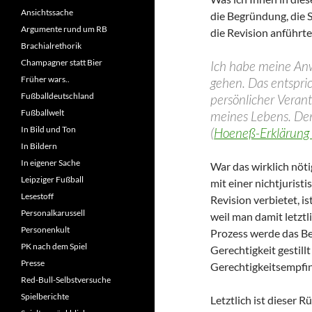
Ansichtssache
die Begründung, die Si
Argumente rund um RB
die Revision anführte
Brachialrethorik
Champagner statt Bier
Ich habe meine Anw
Früher wars..
gehen. Das entspri
Fußballdeutschland
persönlicher Veran
Fußballwelt
meines Lebens. Den
In Bild und Ton
(
Hoeneß-Erklärung 
In Bildern
In eigener Sache
War das wirklich nötig
Leipziger Fußball
mit einer nichtjuris
Lesestoff
Revision verbietet, i
Personalkarussell
weil man damit letztl
Personenkult
Prozess werde das Be
PK nach dem Spiel
Gerechtigkeit gestil
Presse
Gerechtigkeitsempfin
Red-Bull-Selbstversuche
Spielberichte
Letztlich ist dieser 