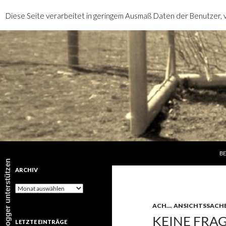
Diese Seite verarbeitet in geringem Ausmaß Daten der Benutzer, v
SP
Suchen
rotebrauseblogger
BE
rotebrauseblogger unterstützen
ARCHIV
Archiv
ACH...
,
ANSICHTSSACH
KEINE FRAG
LETZTE EINTRÄGE