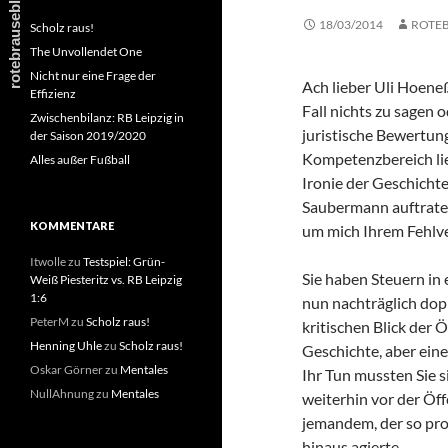
18/03/2014
ROTE
Scholz raus!
The Unvollendet One
Nicht nur eine Frage der
Ach lieber Uli Hoeneß
Effizienz
Fall nichts zu sagen o
Zwischenbilanz: RB Leipzig in
juristische Bewertun
der Saison 2019/2020
Kompetenzbereich lie
Alles außer Fußball
Ironie der Geschichte
Saubermann auftraten
KOMMENTARE
um mich Ihrem Fehlver
Itwolle
zu
Testspiel: Grün-
Sie haben Steuern in
Weiß Piesteritz vs. RB Leipzig
1:6
nun nachträglich dop
PeterM
zu
Scholz raus!
kritischen Blick der Ö
Henning Uhle
zu
Scholz raus!
Geschichte, aber eine
Oskar Görner
zu
Mentales
Ihr Tun mussten Sie s
NullAhnung
zu
Mentales
weiterhin vor der Öff
jemandem, der so pro
hinaus agierte.