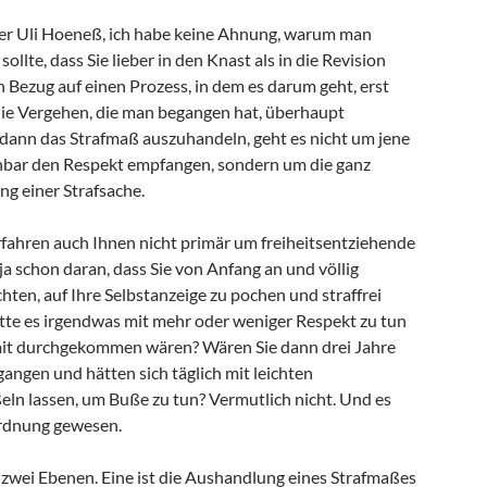
eber Uli Hoeneß, ich habe keine Ahnung, warum man
llte, dass Sie lieber in den Knast als in die Revision
 Bezug auf einen Prozess, in dem es darum geht, erst
 die Vergehen, die man begangen hat, überhaupt
 dann das Strafmaß auszuhandeln, geht es nicht um jene
fenbar den Respekt empfangen, sondern um die ganz
g einer Strafsache.
rfahren auch Ihnen nicht primär um freiheitsentziehende
ja schon daran, dass Sie von Anfang an und völlig
hten, auf Ihre Selbstanzeige zu pochen und straffrei
e es irgendwas mit mehr oder weniger Respekt zu tun
mit durchgekommen wären? Wären Sie dann drei Jahre
egangen und hätten sich täglich mit leichten
eln lassen, um Buße zu tun? Vermutlich nicht. Und es
Ordnung gewesen.
s zwei Ebenen. Eine ist die Aushandlung eines Strafmaßes