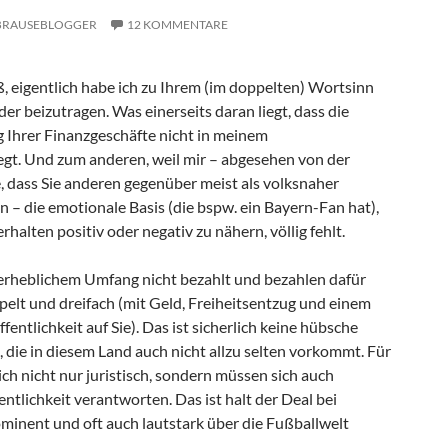
BRAUSEBLOGGER
12 KOMMENTARE
, eigentlich habe ich zu Ihrem (im doppelten) Wortsinn
der beizutragen. Was einerseits daran liegt, dass die
g Ihrer Finanzgeschäfte nicht in meinem
gt. Und zum anderen, weil mir – abgesehen von der
, dass Sie anderen gegenüber meist als volksnaher
 – die emotionale Basis (die bspw. ein Bayern-Fan hat),
halten positiv oder negativ zu nähern, völlig fehlt.
 erheblichem Umfang nicht bezahlt und bezahlen dafür
pelt und dreifach (mit Geld, Freiheitsentzug und einem
ffentlichkeit auf Sie). Das ist sicherlich keine hübsche
, die in diesem Land auch nicht allzu selten vorkommt. Für
ich nicht nur juristisch, sondern müssen sich auch
entlichkeit verantworten. Das ist halt der Deal bei
minent und oft auch lautstark über die Fußballwelt