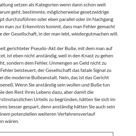
ltung setzen als Kategorien wenn dann schon weit
darum geht, bestimmte, möglicherweise gesetzwidrige
t durchzuführen oder eben parallel oder im Nachgang
enn man zur Erkenntnis kommt, dass man Fehler gemacht
e der Gesellschaft, in der man lebt, wiedergutmachen will.
hkeit gerichteter Pseudo-Akt der Buße, mit dem man auf
tet, ist eben nicht anständig, weil in den Knast zu gehen
ht, sondern dem Fehler, Unmengen an Geld nicht zu
Fehler beisteuert, der Gesellschaft das fatale Signal zu
ei die moderne Bußeanstalt. Nein, das ist das Gericht
i Hoeneß. Wenn Sie anständig sein wollen und Buße tun
ie den Rest Ihres Lebens dazu, aber damit die
tinstanzlichen Urteils zu begründen, hätten Sie sich im
ems besser gespart, denn anständig hätten Sie auch sein
einem potenziellen weiteren Verfahrensverlauf
en wären.