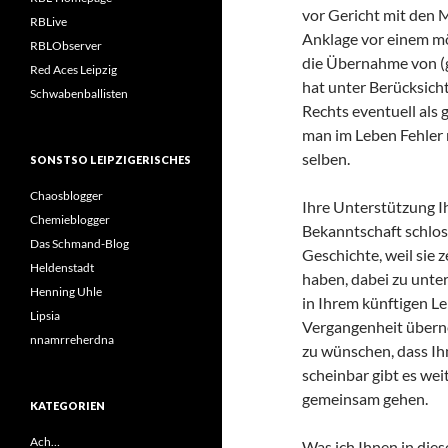
vor Gericht mit den M
RBLive
Anklage vor einem mö
RBLObserver
die Übernahme von (g
Red Aces Leipzig
hat unter Berücksicht
Schwabenballisten
Rechts eventuell als 
man im Leben Fehler 
selben.
SONSTSO LEIPZIGERISCHES
Chaosblogger
Ihre Unterstützung I
Chemieblogger
Bekanntschaft schloss
Das Schmand-Blog
Geschichte, weil sie 
Heldenstadt
haben, dabei zu unter
Henning Uhle
in Ihrem künftigen Le
Lipsia
Vergangenheit überne
nnamrreherdna
zu wünschen, dass Ih
scheinbar gibt es we
gemeinsam gehen.
KATEGORIEN
Ach…
Was ich Ihnen in dies