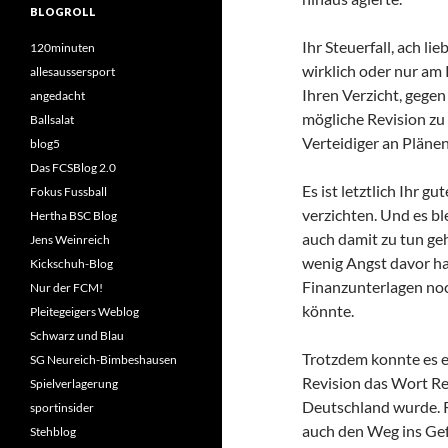
BLOGROLL
Ihr Steuerfall, ach li
120minuten
wirklich oder nur am 
allesaussersport
Ihren Verzicht, gegen
angedacht
mögliche Revision zu
Ballsalat
Verteidiger an Plänen
blog5
Das FCSBlog 2.0
Es ist letztlich Ihr g
Fokus Fussball
verzichten. Und es bl
Hertha BSC Blog
auch damit zu tun ge
Jens Weinreich
wenig Angst davor hat
Kickschuh-Blog
Finanzunterlagen noc
Nur der FCM!
könnte.
Pleitegeigers Weblog
Schwarz und Blau
Trotzdem konnte es e
SG Neureich-Bimbeshausen
Revision das Wort Re
Spielverlagerung
Deutschland wurde. Re
sportinsider
auch den Weg ins Gef
Stehblog