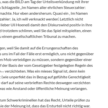
s, was die BILD am Tag der Urteilsverkündung mit ihrer
 Schlagzeile „Im Namen aller ehrlichen Steuerzahler:
machte. Nur eben andersherum. Quasi ein ‚ Im Namen
zahler: Ja, ich will verknackt werden’. Letztlich nicht
ch lieber Uli Hoeneß damit den Diskurswind positiv in Ihre
 trotzdem schlimm, weil Sie das Spiel mitspielten, einen
u einem gesellschaftlichen Tribunal zu machen.
en, weil Sie damit auf die Errungenschaften des
 uns im Fall der Fälle erst ermöglich, uns nicht gegenüber
n Mob verteidigen zu müssen, sondern gegenüber einer
uf der Basis der vom Gesetzgeber festgelegten Regeln des
h…
verzichteten. Was ein mieses Signal ist, denn kein
t (wie unperfekt das in Bezug auf gefühlte Gerechtigkeit
 darf auf seine verbrieften Rechte deswegen verzichten
twas wie Anstand oder öffentliche Meinung verlangen.
zum Schwerkriminellen hat das Recht, Urteile prüfen zu
ie der Meinung ist, dass das Ersturteil nicht richtig war.