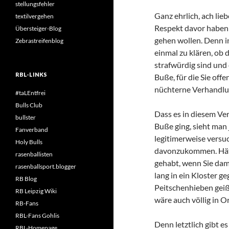
stellungsfehler
Ganz ehrlich, ach li
textilvergehen
Respekt davor haben so
Übersteiger-Blog
gehen wollen. Denn in
Zebrastreifenblog
einmal zu klären, ob
strafwürdig sind und
RBL-LINKS
Buße, für die Sie of
nüchterne Verhandlun
#taLEntfrei
Bulls Club
Dass es in diesem Ve
bullster
Buße ging, sieht man 
Fanverband
legitimerweise versuc
Holy Bulls
davonzukommen. Hätt
rasenballisten
gehabt, wenn Sie da
rasenballsport.blogger
lang in ein Kloster g
RB Blog
Peitschenhieben geiß
RB Leipzig Wiki
wäre auch völlig in 
RB-Fans
RBL-Fans Gohlis
Denn letztlich gibt e
RBL-Homepage