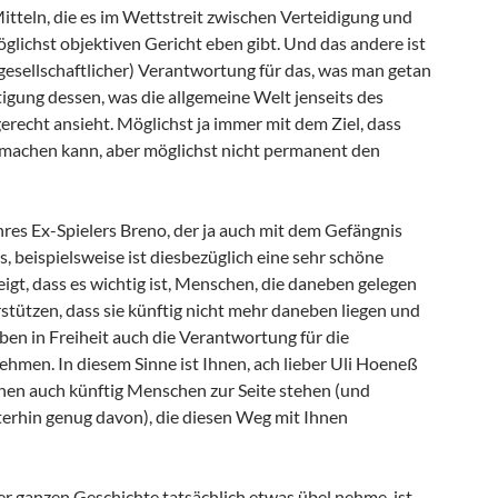
itteln, die es im Wettstreit zwischen Verteidigung und
glichst objektiven Gericht eben gibt. Und das andere ist
esellschaftlicher) Verantwortung für das, was man getan
igung dessen, was die allgemeine Welt jenseits des
gerecht ansieht. Möglichst ja immer mit dem Ziel, dass
machen kann, aber möglichst nicht permanent den
hres Ex-Spielers Breno, der ja auch mit dem Gefängnis
, beispielsweise ist diesbezüglich eine sehr schöne
zeigt, dass es wichtig ist, Menschen, die daneben gelegen
stützen, dass sie künftig nicht mehr daneben liegen und
ben in Freiheit auch die Verantwortung für die
hmen. In diesem Sinne ist Ihnen, ach lieber Uli Hoeneß
nen auch künftig Menschen zur Seite stehen (und
iterhin genug davon), die diesen Weg mit Ihnen
er ganzen Geschichte tatsächlich etwas übel nehme, ist