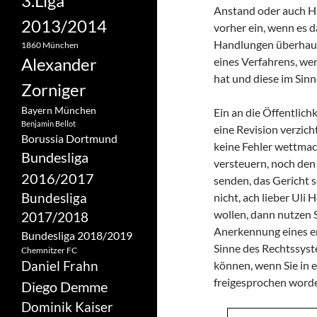
3.Liga
Anstand oder auch Ha
2013/2014
vorher ein, wenn es 
Handlungen überhaup
1860 München
Alexander
eines Verfahrens, w
hat und diese im Sinn
Zorniger
Bayern München
Ein an die Öffentlic
Benjamin Bellot
eine Revision verzich
Borussia Dortmund
keine Fehler wettmac
Bundesliga
versteuern, noch den 
2016/2017
senden, das Gericht s
Bundesliga
nicht, ach lieber Ul
wollen, dann nutzen S
2017/2018
Anerkennung eines ers
Bundesliga 2018/2019
Sinne des Rechtssyst
Chemnitzer FC
Daniel Frahn
können, wenn Sie in 
freigesprochen word
Diego Demme
Dominik Kaiser