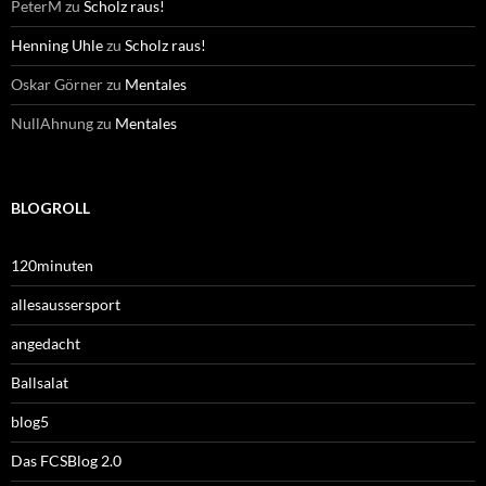
PeterM
zu
Scholz raus!
Henning Uhle
zu
Scholz raus!
Oskar Görner
zu
Mentales
NullAhnung
zu
Mentales
BLOGROLL
120minuten
allesaussersport
angedacht
Ballsalat
blog5
Das FCSBlog 2.0