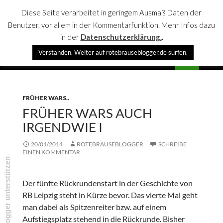
Diese Seite verarbeitet in geringem Ausmaß Daten der
Benutzer, vor allem in der Kommentarfunktion. Mehr Infos dazu
in der
Datenschutzerklärung.
.
Suchen
Verstanden. Weiter auf rotebrauseblogger.de surfen.
rotebrauseblogger
SPRINGE
PRIMÄR
ZUM
MENÜ
INHALT
FRÜHER WARS..
FRÜHER WARS AUCH
IRGENDWIE I
20/01/2014
ROTEBRAUSEBLOGGER
SCHREIBE
EINEN KOMMENTAR
rotebrauseblogger unterstützen
Der fünfte Rückrundenstart in der Geschichte von
RB Leipzig steht in Kürze bevor. Das vierte Mal geht
man dabei als Spitzenreiter bzw. auf einem
Aufstiegsplatz stehend in die Rückrunde. Bisher