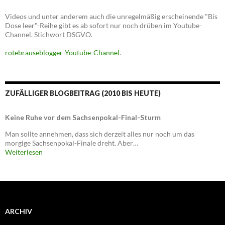
Videos und unter anderem auch die unregelmäßig erscheinende "Bis
Dose leer"-Reihe gibt es ab sofort nur noch drüben im Youtube-
Channel. Stichwort DSGVO.
rotebrauseblogger-Youtube-Channel
.
ZUFÄLLIGER BLOGBEITRAG (2010 BIS HEUTE)
Keine Ruhe vor dem Sachsenpokal-Final-Sturm
Man sollte annehmen, dass sich derzeit alles nur noch um das
morgige Sachsenpokal-Finale dreht. Aber…
Weiterlesen
ARCHIV