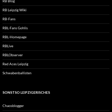
RB Blog
RB Leipzig Wiki
RB-Fans
RBL-Fans Gohlis
RBL-Homepage
RBLive
RBLObserver
Red Aces Leipzig
Schwabenballisten
SONSTSO LEIPZIGERISCHES
Chaosblogger