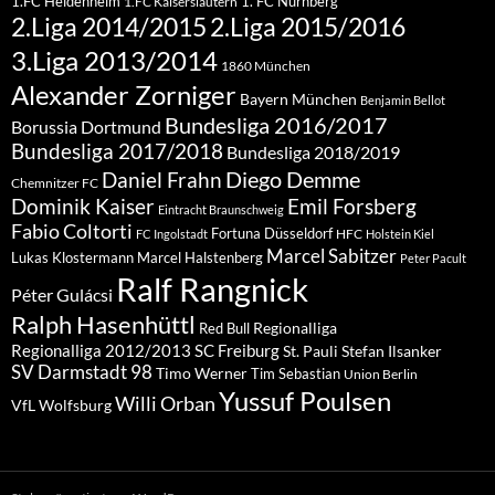
1.FC Heidenheim
1. FC Nürnberg
1.FC Kaiserslautern
2.Liga 2015/2016
2.Liga 2014/2015
3.Liga 2013/2014
1860 München
Alexander Zorniger
Bayern München
Benjamin Bellot
Bundesliga 2016/2017
Borussia Dortmund
Bundesliga 2017/2018
Bundesliga 2018/2019
Diego Demme
Daniel Frahn
Chemnitzer FC
Dominik Kaiser
Emil Forsberg
Eintracht Braunschweig
Fabio Coltorti
Fortuna Düsseldorf
HFC
FC Ingolstadt
Holstein Kiel
Marcel Sabitzer
Lukas Klostermann
Marcel Halstenberg
Peter Pacult
Ralf Rangnick
Péter Gulácsi
Ralph Hasenhüttl
Regionalliga
Red Bull
Regionalliga 2012/2013
SC Freiburg
St. Pauli
Stefan Ilsanker
SV Darmstadt 98
Timo Werner
Tim Sebastian
Union Berlin
Yussuf Poulsen
Willi Orban
VfL Wolfsburg