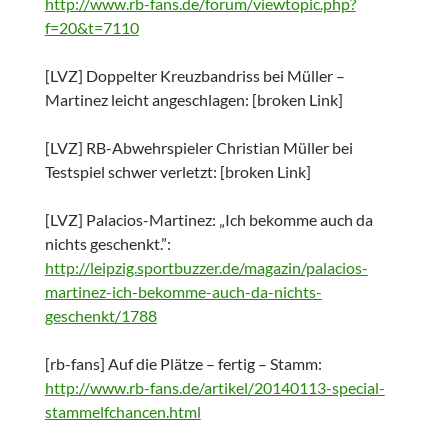
http://www.rb-fans.de/forum/viewtopic.php?
f=20&t=7110
[LVZ] Doppelter Kreuzbandriss bei Müller –
Martinez leicht angeschlagen: [broken Link]
[LVZ] RB-Abwehrspieler Christian Müller bei
Testspiel schwer verletzt: [broken Link]
[LVZ] Palacios-Martinez: „Ich bekomme auch da
nichts geschenkt.”:
http://leipzig.sportbuzzer.de/magazin/palacios-
martinez-ich-bekomme-auch-da-nichts-
geschenkt/1788
[rb-fans] Auf die Plätze – fertig – Stamm:
http://www.rb-fans.de/artikel/20140113-special-
stammelfchancen.html