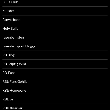
Bulls Club
bullster
Fanverband
Holy Bulls
rasenballisten
rasenballsport.blogger
RB Blog
RB Leipzig Wiki
RB-Fans
RBL-Fans Gohlis
RBL-Homepage
RBLive
RBLObserver