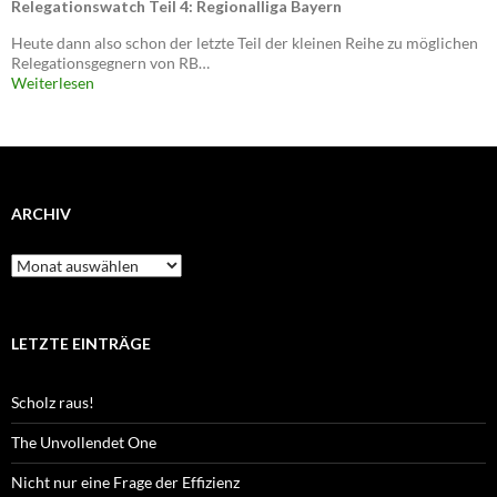
Relegationswatch Teil 4: Regionalliga Bayern
Heute dann also schon der letzte Teil der kleinen Reihe zu möglichen
Relegationsgegnern von RB…
Weiterlesen
ARCHIV
Archiv
LETZTE EINTRÄGE
Scholz raus!
The Unvollendet One
Nicht nur eine Frage der Effizienz