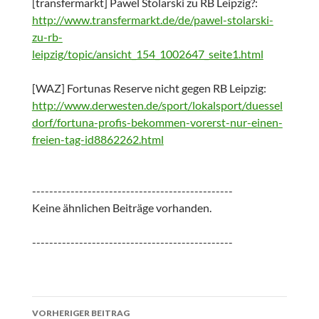
[transfermarkt] Pawel Stolarski zu RB Leipzig?:
http://www.transfermarkt.de/de/pawel-stolarski-
zu-rb-
leipzig/topic/ansicht_154_1002647_seite1.html
[WAZ] Fortunas Reserve nicht gegen RB Leipzig:
http://www.derwesten.de/sport/lokalsport/duessel
dorf/fortuna-profis-bekommen-vorerst-nur-einen-
freien-tag-id8862262.html
-----------------------------------------------
Keine ähnlichen Beiträge vorhanden.
-----------------------------------------------
Beitrags-
VORHERIGER BEITRAG