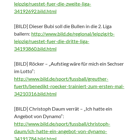
leipzig/ruestet-fuer-die-zweite-liga-
34192692.bild.html
[BILD] Dieser Bubi soll die Bullen in die 2. Liga
ballern:
http://www.bild.de/regional/leipzig/rb-
leipzig/ruestet-fuer-die-dritte-liga-
34193860.bild.html
[BILD] Röcker – „Aufstieg wäre für mich ein Sechser
im Lotto“:
http://www.bild.de/sport/fussball/greuther-
fuerth/benedikt-roecker-trainiert-zum-ersten-mal-
34210316.bild.html
[BILD] Christoph Daum verrät – „Ich hatte ein
Angebot von Dynamo“:
http://www.bild.de/sport/fussball/christoph-
daum/ich-hatte-ein-angebot-von-dynamo-
34191784.bild.html