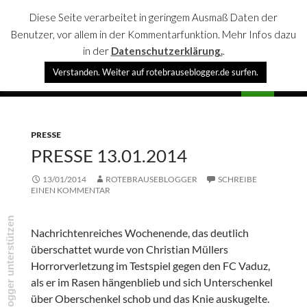
Diese Seite verarbeitet in geringem Ausmaß Daten der
Benutzer, vor allem in der Kommentarfunktion. Mehr Infos dazu
in der
Datenschutzerklärung.
.
Suchen
Verstanden. Weiter auf rotebrauseblogger.de surfen.
rotebrauseblogger
SPRINGE
PRIMÄR
ZUM
MENÜ
INHALT
PRESSE
PRESSE 13.01.2014
13/01/2014
ROTEBRAUSEBLOGGER
SCHREIBE
EINEN KOMMENTAR
rotebrauseblogger unterstützen
Nachrichtenreiches Wochenende, das deutlich
überschattet wurde von Christian Müllers
Horrorverletzung im Testspiel gegen den FC Vaduz,
als er im Rasen hängenblieb und sich Unterschenkel
über Oberschenkel schob und das Knie auskugelte.