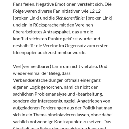
Fans fielen. Negative Emotionen versteht sich. Die
Folge waren diverse Faninitiativen wie
12:12
[broken Link] und die
Sichsicherfühler
[broken Link]
und ein in Rücksprache mit den Vereinen
überarbeitetes Antragspaket, das um die
konfliktreichsten Punkte gekürzt wurde und
deshalb für die Vereine im Gegensatz zum ersten
Ideenpapier auch zustimmbar wurde.
Viel (vermeidbarer) Lärm um nicht viel also. Und
wieder einmal der Beleg, dass
Verbandsentscheidungen oftmals einer ganz
eigenen Logik gehorchen, nämlich nicht der
sachlichen Problemanalyse und -bearbeitung,
sondern der Interessenkungelei. Angetrieben von
aufgeladenen Forderungen aus der Politik hat man
sich in ein Thema hineinlavieren lassen, ohne dabei
sachlich notwendige Kontrapunkte zu setzen. Das
überließ man lieber den organisierten Fans und