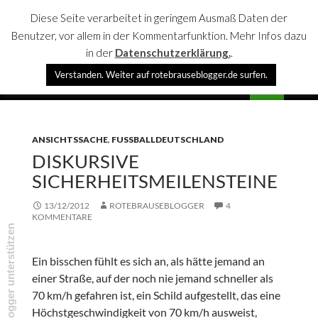
Diese Seite verarbeitet in geringem Ausmaß Daten der
Benutzer, vor allem in der Kommentarfunktion. Mehr Infos dazu
in der
Datenschutzerklärung.
.
Suchen
Verstanden. Weiter auf rotebrauseblogger.de surfen.
rotebrauseblogger
SPRINGE
PRIMÄR
ZUM
MENÜ
INHALT
ANSICHTSSACHE
,
FUSSBALLDEUTSCHLAND
DISKURSIVE
SICHERHEITSMEILENSTEINE
13/12/2012
ROTEBRAUSEBLOGGER
4
KOMMENTARE
rotebrauseblogger unterstützen
Ein bisschen fühlt es sich an, als hätte jemand an
einer Straße, auf der noch nie jemand schneller als
70 km/h gefahren ist, ein Schild aufgestellt, das eine
Höchstgeschwindigkeit von 70 km/h ausweist,