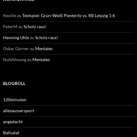
Itwolle
zu
Testspiel: Grün-Weiß Piesteritz vs. RB Leipzig 1:6
PeterM
zu
Scholz raus!
Henning Uhle
zu
Scholz raus!
Oskar Görner
zu
Mentales
NullAhnung
zu
Mentales
BLOGROLL
120minuten
allesaussersport
angedacht
Ballsalat