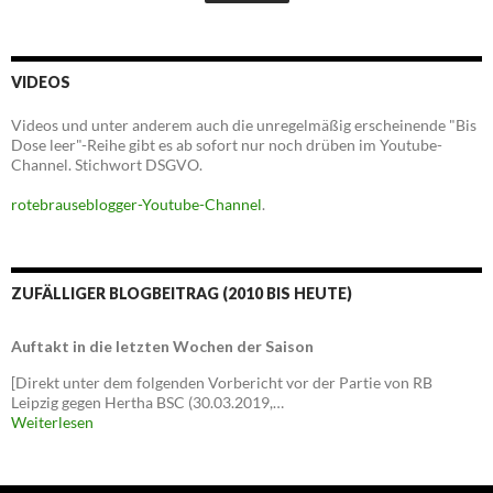
VIDEOS
Videos und unter anderem auch die unregelmäßig erscheinende "Bis
Dose leer"-Reihe gibt es ab sofort nur noch drüben im Youtube-
Channel. Stichwort DSGVO.
rotebrauseblogger-Youtube-Channel
.
ZUFÄLLIGER BLOGBEITRAG (2010 BIS HEUTE)
Auftakt in die letzten Wochen der Saison
[Direkt unter dem folgenden Vorbericht vor der Partie von RB
Leipzig gegen Hertha BSC (30.03.2019,…
Weiterlesen