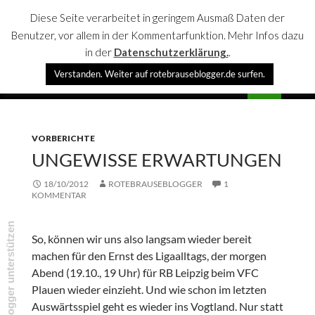
Diese Seite verarbeitet in geringem Ausmaß Daten der
Benutzer, vor allem in der Kommentarfunktion. Mehr Infos dazu
in der
Datenschutzerklärung.
.
Suchen
Verstanden. Weiter auf rotebrauseblogger.de surfen.
rotebrauseblogger
SPRINGE
PRIMÄR
ZUM
MENÜ
INHALT
VORBERICHTE
UNGEWISSE ERWARTUNGEN
18/10/2012
ROTEBRAUSEBLOGGER
1
KOMMENTAR
rotebrauseblogger unterstützen
So, können wir uns also langsam wieder bereit
machen für den Ernst des Ligaalltags, der morgen
Abend (19.10., 19 Uhr) für RB Leipzig beim VFC
Plauen wieder einzieht. Und wie schon im letzten
Auswärtsspiel geht es wieder ins Vogtland. Nur statt