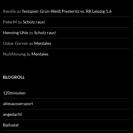
Itwolle
zu
Testspiel: Grün-Weiß Piesteritz vs. RB Leipzig 1:6
PeterM
zu
Scholz raus!
Henning Uhle
zu
Scholz raus!
Oskar Görner
zu
Mentales
NullAhnung
zu
Mentales
BLOGROLL
120minuten
allesaussersport
angedacht
Ballsalat