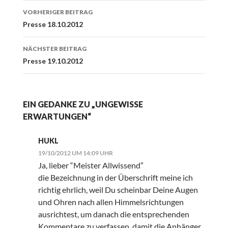
Beitrags-
VORHERIGER BEITRAG
Navigation
Presse 18.10.2012
NÄCHSTER BEITRAG
Presse 19.10.2012
EIN GEDANKE ZU „UNGEWISSE
ERWARTUNGEN“
HUKL
19/10/2012 UM 14:09 UHR
Ja, lieber “Meister Allwissend”
die Bezeichnung in der Überschrift meine ich
richtig ehrlich, weil Du scheinbar Deine Augen
und Ohren nach allen Himmelsrichtungen
ausrichtest, um danach die entsprechenden
Kommentare zu verfassen, damit die Anhänger