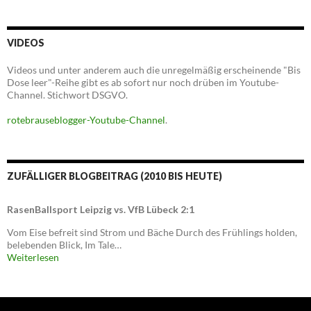
VIDEOS
Videos und unter anderem auch die unregelmäßig erscheinende "Bis
Dose leer"-Reihe gibt es ab sofort nur noch drüben im Youtube-
Channel. Stichwort DSGVO.
rotebrauseblogger-Youtube-Channel
.
ZUFÄLLIGER BLOGBEITRAG (2010 BIS HEUTE)
RasenBallsport Leipzig vs. VfB Lübeck 2:1
Vom Eise befreit sind Strom und Bäche Durch des Frühlings holden,
belebenden Blick, Im Tale…
Weiterlesen