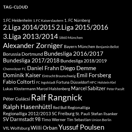
TAG-CLOUD
1.FC Heidenheim
1. FC Nürnberg
1.FC Kaiserslautern
2.Liga 2015/2016
2.Liga 2014/2015
3.Liga 2013/2014
1860 München
Alexander Zorniger
Bayern München
Benjamin Bellot
Bundesliga 2016/2017
Borussia Dortmund
Bundesliga 2017/2018
Bundesliga 2018/2019
Diego Demme
Daniel Frahn
Chemnitzer FC
Dominik Kaiser
Emil Forsberg
Eintracht Braunschweig
Fabio Coltorti
Fortuna Düsseldorf
HFC
FC Ingolstadt
Holstein Kiel
Marcel Sabitzer
Lukas Klostermann
Marcel Halstenberg
Peter Pacult
Ralf Rangnick
Péter Gulácsi
Ralph Hasenhüttl
Regionalliga
Red Bull
Regionalliga 2012/2013
SC Freiburg
St. Pauli
Stefan Ilsanker
SV Darmstadt 98
Timo Werner
Tim Sebastian
Union Berlin
Yussuf Poulsen
Willi Orban
VfL Wolfsburg