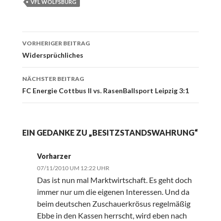
VFL WOLFSBURG
Beitrags-
VORHERIGER BEITRAG
Navigation
Widersprüchliches
NÄCHSTER BEITRAG
FC Energie Cottbus II vs. RasenBallsport Leipzig 3:1
EIN GEDANKE ZU „BESITZSTANDSWAHRUNG“
Vorharzer
07/11/2010 UM 12:22 UHR
Das ist nun mal Marktwirtschaft. Es geht doch
immer nur um die eigenen Interessen. Und da
beim deutschen Zuschauerkrösus regelmäßig
Ebbe in den Kassen herrscht, wird eben nach