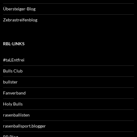
Übersteiger-Blog
Zebrastreifenblog
RBL-LINKS
#taLEntfrei
Bulls Club
bullster
Fanverband
Holy Bulls
rasenballisten
rasenballsport.blogger
RB Blog