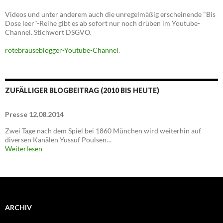
Videos und unter anderem auch die unregelmäßig erscheinende "Bis
Dose leer"-Reihe gibt es ab sofort nur noch drüben im Youtube-
Channel. Stichwort DSGVO.
rotebrauseblogger-Youtube-Channel
.
ZUFÄLLIGER BLOGBEITRAG (2010 BIS HEUTE)
Presse 12.08.2014
Zwei Tage nach dem Spiel bei 1860 München wird weiterhin auf
diversen Kanälen Yussuf Poulsen…
Weiterlesen
ARCHIV