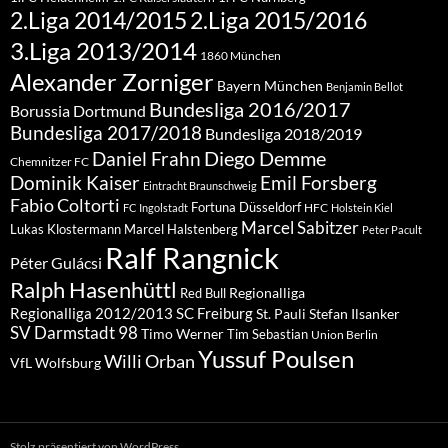
2.Liga 2015/2016
2.Liga 2014/2015
3.Liga 2013/2014
1860 München
Alexander Zorniger
Bayern München
Benjamin Bellot
Bundesliga 2016/2017
Borussia Dortmund
Bundesliga 2017/2018
Bundesliga 2018/2019
Diego Demme
Daniel Frahn
Chemnitzer FC
Dominik Kaiser
Emil Forsberg
Eintracht Braunschweig
Fabio Coltorti
Fortuna Düsseldorf
HFC
FC Ingolstadt
Holstein Kiel
Marcel Sabitzer
Lukas Klostermann
Marcel Halstenberg
Peter Pacult
Ralf Rangnick
Péter Gulácsi
Ralph Hasenhüttl
Regionalliga
Red Bull
Regionalliga 2012/2013
SC Freiburg
St. Pauli
Stefan Ilsanker
SV Darmstadt 98
Timo Werner
Tim Sebastian
Union Berlin
Yussuf Poulsen
Willi Orban
VfL Wolfsburg
Stolz präsentiert von WordPress