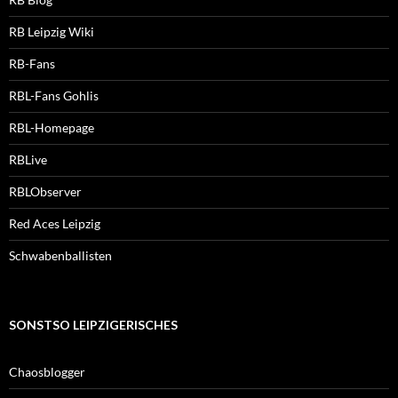
RB Leipzig Wiki
RB-Fans
RBL-Fans Gohlis
RBL-Homepage
RBLive
RBLObserver
Red Aces Leipzig
Schwabenballisten
SONSTSO LEIPZIGERISCHES
Chaosblogger