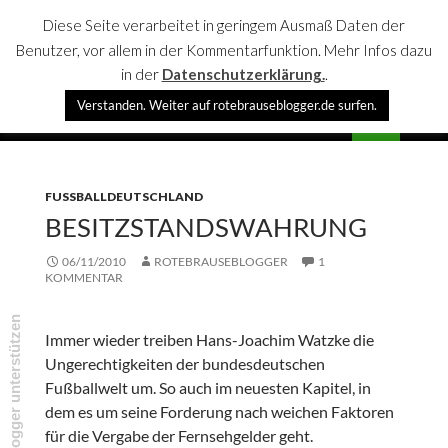
Diese Seite verarbeitet in geringem Ausmaß Daten der
Benutzer, vor allem in der Kommentarfunktion. Mehr Infos dazu
in der
Datenschutzerklärung.
.
Suchen
Verstanden. Weiter auf rotebrauseblogger.de surfen.
rotebrauseblogger
SPRINGE
PRIMÄR
ZUM
MENÜ
INHALT
FUSSBALLDEUTSCHLAND
BESITZSTANDSWAHRUNG
06/11/2010
ROTEBRAUSEBLOGGER
1
KOMMENTAR
rotebrauseblogger unterstützen
Immer wieder treiben Hans-Joachim Watzke die
Ungerechtigkeiten der bundesdeutschen
Fußballwelt um. So auch im neuesten Kapitel, in
dem es um seine Forderung nach weichen Faktoren
für die Vergabe der Fernsehgelder geht.