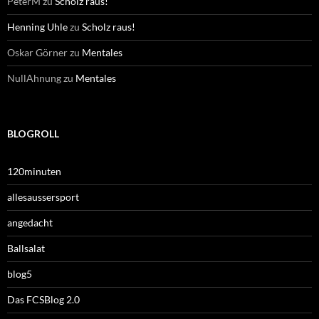
PeterM
zu
Scholz raus!
Henning Uhle
zu
Scholz raus!
Oskar Görner
zu
Mentales
NullAhnung
zu
Mentales
BLOGROLL
120minuten
allesaussersport
angedacht
Ballsalat
blog5
Das FCSBlog 2.0