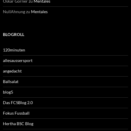
Oskar Görner
zu
Mentales
NullAhnung
zu
Mentales
BLOGROLL
120minuten
allesaussersport
angedacht
Ballsalat
blog5
Das FCSBlog 2.0
Fokus Fussball
Hertha BSC Blog