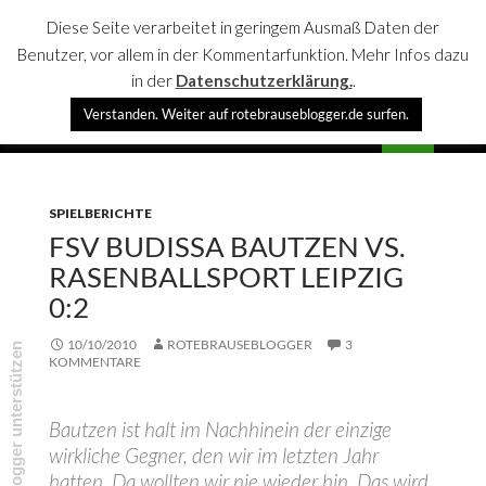
Diese Seite verarbeitet in geringem Ausmaß Daten der
Benutzer, vor allem in der Kommentarfunktion. Mehr Infos dazu
in der
Datenschutzerklärung.
.
Suchen
Verstanden. Weiter auf rotebrauseblogger.de surfen.
rotebrauseblogger
SPRINGE
PRIMÄR
ZUM
MENÜ
INHALT
SPIELBERICHTE
FSV BUDISSA BAUTZEN VS.
RASENBALLSPORT LEIPZIG
0:2
10/10/2010
ROTEBRAUSEBLOGGER
3
rotebrauseblogger unterstützen
KOMMENTARE
Bautzen ist halt im Nachhinein der einzige
wirkliche Gegner, den wir im letzten Jahr
hatten. Da wollten wir nie wieder hin. Das wird