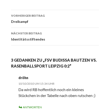
Beitrags-
VORHERIGER BEITRAG
Navigation
Dreikampf
NÄCHSTER BEITRAG
Identitätsstiftendes
3 GEDANKEN ZU „FSV BUDISSA BAUTZEN VS.
RASENBALLSPORT LEIPZIG 0:2“
dröhn
10/10/2010 UM 15:34 UHR
Da wird RB hoffentlich noch ein kleines
Stückchen in der Tabelle nach oben rutschen ;)
ANTWORTEN