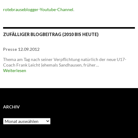
rotebrauseblogger-Youtube-Channel
.
ZUFÄLLIGER BLOGBEITRAG (2010 BIS HEUTE)
Presse 12.09.2012
Thema am Tag nach seiner Verpflichtung natürlich der neue U17-
Coach Frank Leicht (ehemals Sandhausen, früher…
Weiterlesen
ARCHIV
Archiv