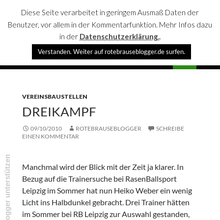
Diese Seite verarbeitet in geringem Ausmaß Daten der
Benutzer, vor allem in der Kommentarfunktion. Mehr Infos dazu
in der
Datenschutzerklärung.
.
Suchen
Verstanden. Weiter auf rotebrauseblogger.de surfen.
rotebrauseblogger
SPRINGE
PRIMÄR
ZUM
MENÜ
INHALT
VEREINSBAUSTELLEN
DREIKAMPF
09/10/2010
ROTEBRAUSEBLOGGER
SCHREIBE
EINEN KOMMENTAR
rotebrauseblogger unterstützen
Manchmal wird der Blick mit der Zeit ja klarer. In
Bezug auf die Trainersuche bei RasenBallsport
Leipzig im Sommer hat nun Heiko Weber ein wenig
Licht ins Halbdunkel gebracht. Drei Trainer hätten
im Sommer bei RB Leipzig zur Auswahl gestanden,