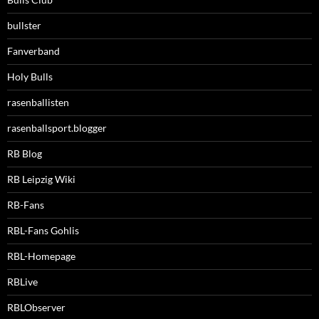
bullster
Fanverband
Holy Bulls
rasenballisten
rasenballsport.blogger
RB Blog
RB Leipzig Wiki
RB-Fans
RBL-Fans Gohlis
RBL-Homepage
RBLive
RBLObserver