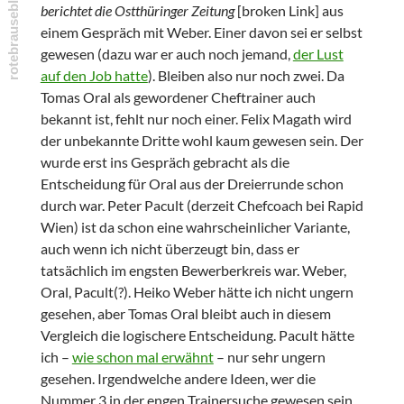
berichtet die Ostthüringer Zeitung
[broken Link] aus
einem Gespräch mit Weber. Einer davon sei er selbst
gewesen (dazu war er auch noch jemand,
der Lust
auf den Job hatte
). Bleiben also nur noch zwei. Da
Tomas Oral als gewordener Cheftrainer auch
bekannt ist, fehlt nur noch einer. Felix Magath wird
der unbekannte Dritte wohl kaum gewesen sein. Der
wurde erst ins Gespräch gebracht als die
Entscheidung für Oral aus der Dreierrunde schon
durch war. Peter Pacult (derzeit Chefcoach bei Rapid
Wien) ist da schon eine wahrscheinlicher Variante,
auch wenn ich nicht überzeugt bin, dass er
tatsächlich im engsten Bewerberkreis war. Weber,
Oral, Pacult(?). Heiko Weber hätte ich nicht ungern
gesehen, aber Tomas Oral bleibt auch in diesem
Vergleich die logischere Entscheidung. Pacult hätte
ich –
wie schon mal erwähnt
– nur sehr ungern
gesehen. Irgendwelche andere Ideen, wer die
Nummer 3 in der engen Trainersuche gewesen sein