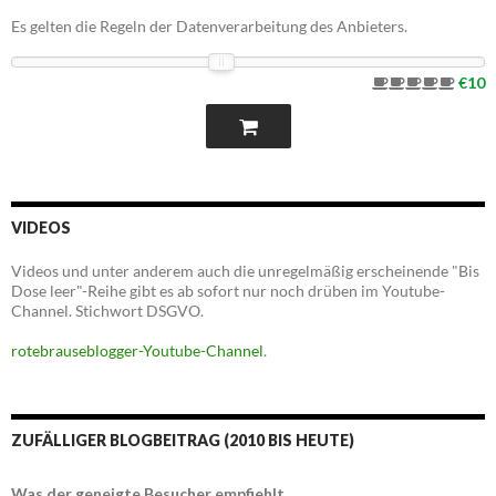
Es gelten die Regeln der Datenverarbeitung des Anbieters.
€10
VIDEOS
Videos und unter anderem auch die unregelmäßig erscheinende "Bis
Dose leer"-Reihe gibt es ab sofort nur noch drüben im Youtube-
Channel. Stichwort DSGVO.
rotebrauseblogger-Youtube-Channel
.
ZUFÄLLIGER BLOGBEITRAG (2010 BIS HEUTE)
Was der geneigte Besucher empfiehlt