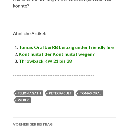
könnte?
-----------------------------------------------
Ähnliche Artikel:
Tomas Oral bei RB Leipzig under friendly fire
Kontinuität der Kontinuität wegen?
Throwback KW 21 bis 28
-----------------------------------------------
FELIX MAGATH
PETER PACULT
TOMAS ORAL
WEBER
Beitrags-
VORHERIGER BEITRAG