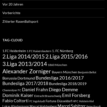
Vor 20 Jahren
Vorberichte
Zitierter RasenBallsport
TAG-CLOUD
1.FC Heidenheim
1. FC Nürnberg
1.FC Kaiserslautern
2.Liga 2015/2016
2.Liga 2014/2015
3.Liga 2013/2014
1860 München
Alexander Zorniger
Bayern München
Benjamin Bellot
Bundesliga 2016/2017
Borussia Dortmund
Bundesliga 2017/2018
Bundesliga 2018/2019
Diego Demme
Daniel Frahn
Chemnitzer FC
Dominik Kaiser
Emil Forsberg
Eintracht Braunschweig
Fabio Coltorti
Fortuna Düsseldorf
HFC
FC Ingolstadt
Holstein Kiel
Marcel Sabitzer
Lukas Klostermann
Marcel Halstenberg
Peter Pacult