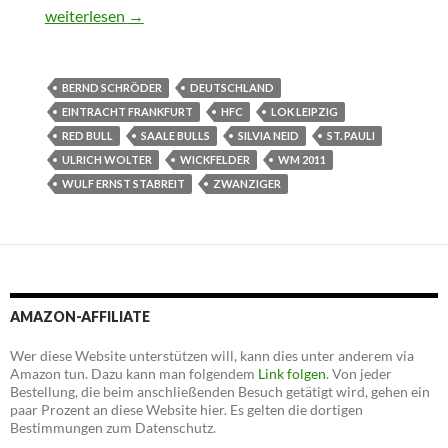
Wochen(end)splitter IX
weiterlesen
→
BERND SCHRÖDER
DEUTSCHLAND
EINTRACHT FRANKFURT
HFC
LOK LEIPZIG
RED BULL
SAALE BULLS
SILVIA NEID
ST. PAULI
ULRICH WOLTER
WICKFELDER
WM 2011
WULF ERNST STABREIT
ZWANZIGER
AMAZON-AFFILIATE
Wer diese Website unterstützen will, kann dies unter anderem via
Amazon tun. Dazu kann man folgendem
Link folgen
. Von jeder
Bestellung, die beim anschließenden Besuch getätigt wird, gehen ein
paar Prozent an diese Website hier. Es gelten die dortigen
Bestimmungen zum Datenschutz.