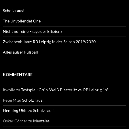
Scholz raus!
The Unvollendet One
Nicht nur eine Frage der Effizienz
Zwischenbilanz: RB Leipzig in der Saison 2019/2020
Alles außer Fußball
KOMMENTARE
Itwolle
zu
Testspiel: Grün-Weiß Piesteritz vs. RB Leipzig 1:6
PeterM
zu
Scholz raus!
Henning Uhle
zu
Scholz raus!
Oskar Görner
zu
Mentales