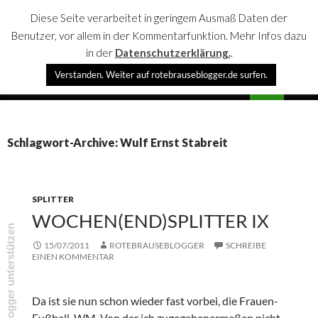
Diese Seite verarbeitet in geringem Ausmaß Daten der
Benutzer, vor allem in der Kommentarfunktion. Mehr Infos dazu
in der
Datenschutzerklärung.
.
Suchen
Verstanden. Weiter auf rotebrauseblogger.de surfen.
rotebrauseblogger
SPRINGE
PRIMÄR
ZUM
MENÜ
INHALT
Schlagwort-Archive: Wulf Ernst Stabreit
SPLITTER
WOCHEN(END)SPLITTER IX
rotebrauseblogger unterstützen
15/07/2011
ROTEBRAUSEBLOGGER
SCHREIBE
EINEN KOMMENTAR
Da ist sie nun schon wieder fast vorbei, die Frauen-
Fußball-WM. Von der ich zugegebenermaßen nicht