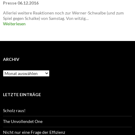
Presse 06.12.2016
Allerlei weitere Reaktionen noch zur Werner-Schwalbe (und zum
Spiel gegen Schalke) von Samstag. Von witzig…
Weiterlesen
ARCHIV
Archiv
LETZTE EINTRÄGE
Scholz raus!
The Unvollendet One
Nicht nur eine Frage der Effizienz