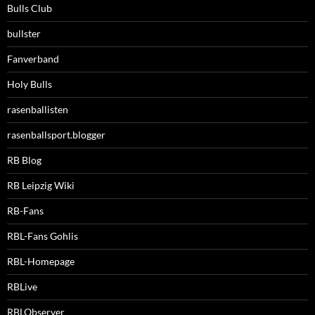
Bulls Club
bullster
Fanverband
Holy Bulls
rasenballisten
rasenballsport.blogger
RB Blog
RB Leipzig Wiki
RB-Fans
RBL-Fans Gohlis
RBL-Homepage
RBLive
RBLObserver