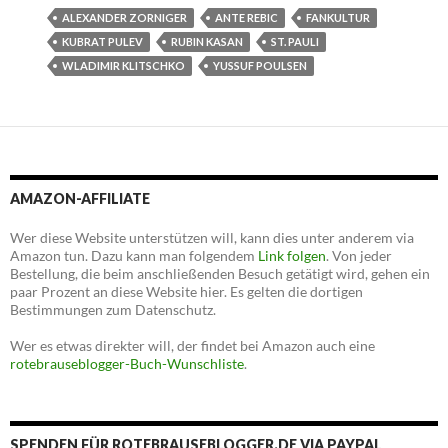
ALEXANDER ZORNIGER
ANTE REBIC
FANKULTUR
KUBRAT PULEV
RUBIN KASAN
ST. PAULI
WLADIMIR KLITSCHKO
YUSSUF POULSEN
AMAZON-AFFILIATE
Wer diese Website unterstützen will, kann dies unter anderem via
Amazon tun. Dazu kann man folgendem
Link folgen
. Von jeder
Bestellung, die beim anschließenden Besuch getätigt wird, gehen ein
paar Prozent an diese Website hier. Es gelten die dortigen
Bestimmungen zum Datenschutz.
Wer es etwas direkter will, der findet bei Amazon auch eine
rotebrauseblogger-Buch-Wunschliste
.
SPENDEN FÜR ROTEBRAUSEBLOGGER.DE VIA PAYPAL