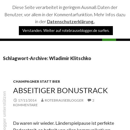
Diese Seite verarbeitet in geringem Ausmaß Daten der
Benutzer, vor allem in der Kommentarfunktion. Mehr Infos dazu
in der
Datenschutzerklärung.
.
Suchen
Verstanden. Weiter auf rotebrauseblogger.de surfen.
rotebrauseblogger
SPRINGE
PRIMÄR
ZUM
MENÜ
INHALT
Schlagwort-Archive: Wladimir Klitschko
CHAMPAGNER STATT BIER
ABSEITIGER BONUSTRACK
rotebrauseblogger unterstützen
17/11/2014
ROTEBRAUSEBLOGGER
2
KOMMENTARE
Da waren wir wieder. Länderspielpause ist perfekte
Podcastzeit, so befreit von allen kommunikativen