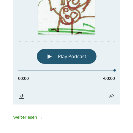
Abseitiger Bonustrack
weiterlesen
→