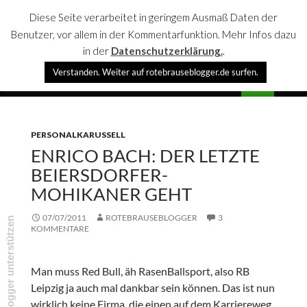
Diese Seite verarbeitet in geringem Ausmaß Daten der
Benutzer, vor allem in der Kommentarfunktion. Mehr Infos dazu
in der
Datenschutzerklärung.
.
Suchen
Verstanden. Weiter auf rotebrauseblogger.de surfen.
rotebrauseblogger
SPRINGE
PRIMÄR
ZUM
MENÜ
INHALT
PERSONALKARUSSELL
ENRICO BACH: DER LETZTE
BEIERSDORFER-
MOHIKANER GEHT
07/07/2011
ROTEBRAUSEBLOGGER
3
rotebrauseblogger unterstützen
KOMMENTARE
Man muss Red Bull, äh RasenBallsport, also RB
Leipzig ja auch mal dankbar sein können. Das ist nun
wirklich keine Firma, die einen auf dem Karriereweg