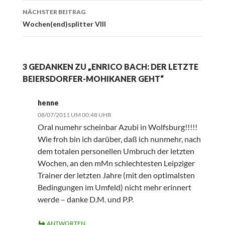
NÄCHSTER BEITRAG
Wochen(end)splitter VIII
3 GEDANKEN ZU „ENRICO BACH: DER LETZTE
BEIERSDORFER-MOHIKANER GEHT“
henne
08/07/2011 UM 00:48 UHR
Oral numehr scheinbar Azubi in Wolfsburg!!!!!
Wie froh bin ich darüber, daß ich nunmehr, nach
dem totalen personellen Umbruch der letzten
Wochen, an den mMn schlechtesten Leipziger
Trainer der letzten Jahre (mit den optimalsten
Bedingungen im Umfeld) nicht mehr erinnert
werde – danke D.M. und P.P.
ANTWORTEN