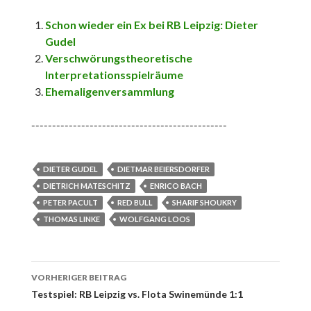
Schon wieder ein Ex bei RB Leipzig: Dieter
Gudel
Verschwörungstheoretische
Interpretationsspielräume
Ehemaligenversammlung
-----------------------------------------------
DIETER GUDEL
DIETMAR BEIERSDORFER
DIETRICH MATESCHITZ
ENRICO BACH
PETER PACULT
RED BULL
SHARIF SHOUKRY
THOMAS LINKE
WOLFGANG LOOS
Beitrags-
VORHERIGER BEITRAG
Navigation
Testspiel: RB Leipzig vs. Flota Swinemünde 1:1