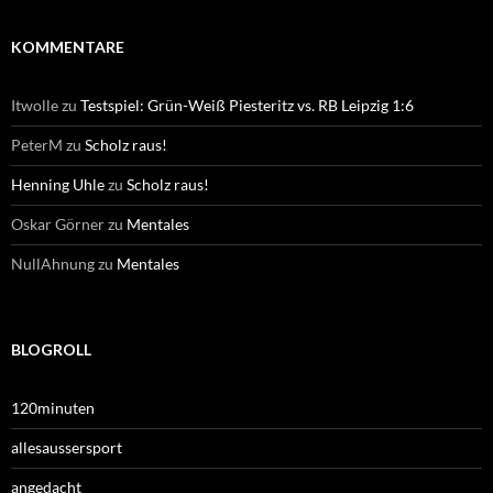
KOMMENTARE
Itwolle
zu
Testspiel: Grün-Weiß Piesteritz vs. RB Leipzig 1:6
PeterM
zu
Scholz raus!
Henning Uhle
zu
Scholz raus!
Oskar Görner
zu
Mentales
NullAhnung
zu
Mentales
BLOGROLL
120minuten
allesaussersport
angedacht