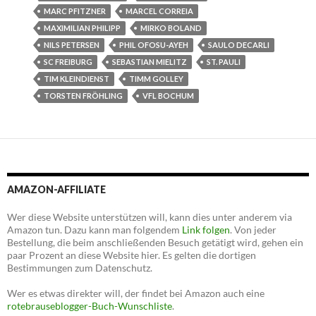
MARC PFITZNER
MARCEL CORREIA
MAXIMILIAN PHILIPP
MIRKO BOLAND
NILS PETERSEN
PHIL OFOSU-AYEH
SAULO DECARLI
SC FREIBURG
SEBASTIAN MIELITZ
ST. PAULI
TIM KLEINDIENST
TIMM GOLLEY
TORSTEN FRÖHLING
VFL BOCHUM
AMAZON-AFFILIATE
Wer diese Website unterstützen will, kann dies unter anderem via
Amazon tun. Dazu kann man folgendem
Link folgen
. Von jeder
Bestellung, die beim anschließenden Besuch getätigt wird, gehen ein
paar Prozent an diese Website hier. Es gelten die dortigen
Bestimmungen zum Datenschutz.
Wer es etwas direkter will, der findet bei Amazon auch eine
rotebrauseblogger-Buch-Wunschliste
.