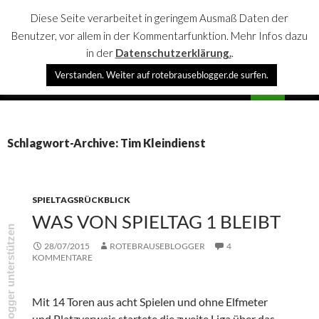
Diese Seite verarbeitet in geringem Ausmaß Daten der
Benutzer, vor allem in der Kommentarfunktion. Mehr Infos dazu
in der
Datenschutzerklärung.
.
Suchen
Verstanden. Weiter auf rotebrauseblogger.de surfen.
rotebrauseblogger
SPRINGE
PRIMÄR
ZUM
MENÜ
INHALT
Schlagwort-Archive: Tim Kleindienst
SPIELTAGSRÜCKBLICK
WAS VON SPIELTAG 1 BLEIBT
rotebrauseblogger unterstützen
28/07/2015
ROTEBRAUSEBLOGGER
4
KOMMENTARE
Mit 14 Toren aus acht Spielen und ohne Elfmeter
und Platzverweis startete die zweite Liga über das