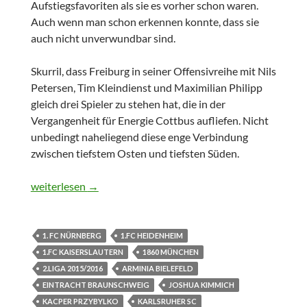
Aufstiegsfavoriten als sie es vorher schon waren.
Auch wenn man schon erkennen konnte, dass sie
auch nicht unverwundbar sind.
Skurril, dass Freiburg in seiner Offensivreihe mit Nils
Petersen, Tim Kleindienst und Maximilian Philipp
gleich drei Spieler zu stehen hat, die in der
Vergangenheit für Energie Cottbus aufliefen. Nicht
unbedingt naheliegend diese enge Verbindung
zwischen tiefstem Osten und tiefsten Süden.
Was von Spieltag 1 bleibt
weiterlesen
→
1. FC NÜRNBERG
1.FC HEIDENHEIM
1.FC KAISERSLAUTERN
1860 MÜNCHEN
2.LIGA 2015/2016
ARMINIA BIELEFELD
EINTRACHT BRAUNSCHWEIG
JOSHUA KIMMICH
KACPER PRZYBYLKO
KARLSRUHER SC