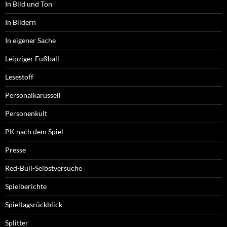
In Bild und Ton
In Bildern
In eigener Sache
Leipziger Fußball
Lesestoff
Personalkarussell
Personenkult
PK nach dem Spiel
Presse
Red-Bull-Selbstversuche
Spielberichte
Spieltagsrückblick
Splitter