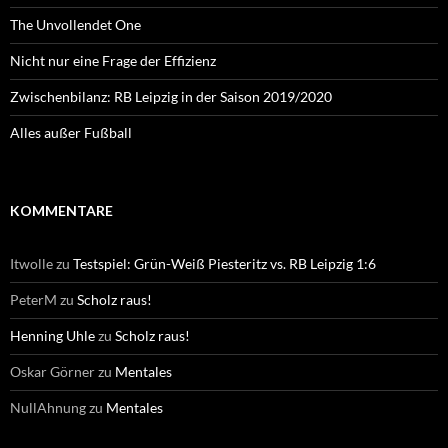
The Unvollendet One
Nicht nur eine Frage der Effizienz
Zwischenbilanz: RB Leipzig in der Saison 2019/2020
Alles außer Fußball
KOMMENTARE
Itwolle
zu
Testspiel: Grün-Weiß Piesteritz vs. RB Leipzig 1:6
PeterM
zu
Scholz raus!
Henning Uhle
zu
Scholz raus!
Oskar Görner
zu
Mentales
NullAhnung
zu
Mentales