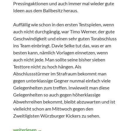
Pressingaktionen und auch immer mal wieder gute
Ideen aus dem Ballbesitz heraus.
Auffällig wie schon in den ersten Testspielen, wenn
auch nicht durchgängig, war Timo Werner, der gute
Geschwindigkeit und einen sehr guten Torabschluss
ins Team einbringt. Davie Selke tut das, was er am
besten kann, nämlich Vorlagen einnetzen, wenn
auch nicht jede. Man sollte seine bisher sieben
Testtore nicht zu hoch hängen. Als
Abschlussstürmer im Strafraum bekommt man
gegen unterklassige Gegner nunmal einfach viele
Gelegenheiten zum treffen. Inwieweit man diese
Gelegenheiten so auch gegen höherklassige
Abwehrreihen bekommt, bleibt abzuwarten und ist
vielleicht schon am Mittwoch gegen den
Zweitligisten Würzburger Kickers zu sehen.
Testspiel: RB Leipzig vs. FC Viktoria Berlin 3:0
weiterlesen
→