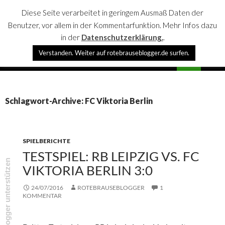
Diese Seite verarbeitet in geringem Ausmaß Daten der
Benutzer, vor allem in der Kommentarfunktion. Mehr Infos dazu
in der
Datenschutzerklärung.
.
Suchen
Verstanden. Weiter auf rotebrauseblogger.de surfen.
rotebrauseblogger
SPRINGE
PRIMÄR
ZUM
MENÜ
INHALT
Schlagwort-Archive: FC Viktoria Berlin
SPIELBERICHTE
TESTSPIEL: RB LEIPZIG VS. FC
rotebrauseblogger unterstützen
VIKTORIA BERLIN 3:0
24/07/2016
ROTEBRAUSEBLOGGER
1
KOMMENTAR