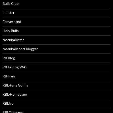
Bulls Club
bullster
Fanverband
Holy Bulls
rasenballisten
rasenballsport.blogger
RB Blog
RB Leipzig Wiki
RB-Fans
RBL-Fans Gohlis
RBL-Homepage
RBLive
RBLObserver