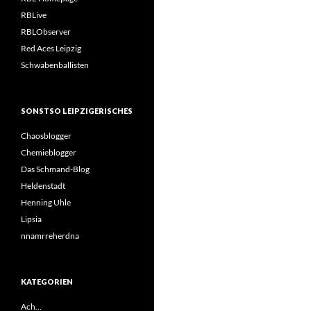
RBLive
RBLObserver
Red Aces Leipzig
Schwabenballisten
SONSTSO LEIPZIGERISCHES
Chaosblogger
Chemieblogger
Das Schmand-Blog
Heldenstadt
Henning Uhle
Lipsia
nnamrreherdna
KATEGORIEN
Ach…