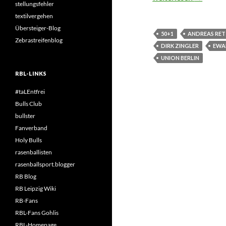
stellungsfehler
textilvergehen
Übersteiger-Blog
50+1
ANDREAS RET
Zebrastreifenblog
DIRK ZINGLER
EWA
UNION BERLIN
RBL-LINKS
#taLEntfrei
Bulls Club
bullster
Fanverband
Holy Bulls
rasenballisten
rasenballsport.blogger
RB Blog
RB Leipzig Wiki
RB-Fans
RBL-Fans Gohlis
RBL-Homepage