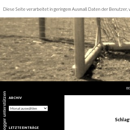
Diese Seite verarbeitet in geringem Ausmaß Daten der Benutzer, v
SP
Suchen
rotebrauseblogger
BE
rotebrauseblogger unterstützen
ARCHIV
Archiv
Schlag
LETZTE EINTRÄGE