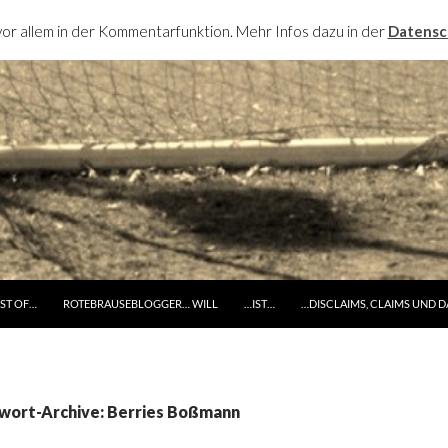
or allem in der Kommentarfunktion. Mehr Infos dazu in der
Datensc
RINGE ZUM INHALT
ST OF…
ROTEBRAUSEBLOGGER… WILL
…IST…
…DISCLAIMS, CLAIMS UND 
wort-Archive: Berries Boßmann