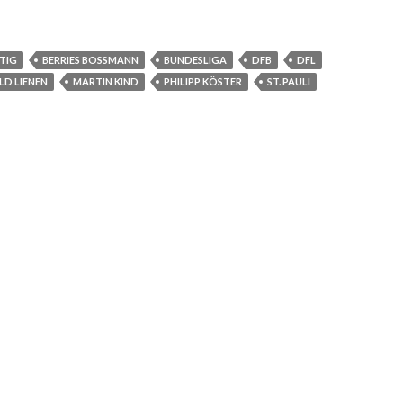
TIG
BERRIES BOSSMANN
BUNDESLIGA
DFB
DFL
LD LIENEN
MARTIN KIND
PHILIPP KÖSTER
ST. PAULI