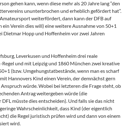
erson gehen kann, wenn diese mehr als 20 Jahre lang “den
tervereins ununterbrochen und erheblich gefördert hat”.
mateursport weiterfördert, dann kann der DFB auf
 ein Verein dies will) eine weitere Ausnahme von 50+1
ei Dietmar Hopp und Hoffenheim vor zwei Jahren
fsburg, Leverkusen und Hoffenheim drei reale
Regel und mit Leipzig und 1860 München zwei kreative
0+1 (bzw. Umgehungstatbestände, wenn man es scharf
d mit Hannovers Kind einen Verein, der demnächst gern
 Anspruch würde. Wobei bei letzteren die Frage steht, ob
rechenden Antrag weitergeben würde (die
DFL müsste dies entscheiden). Und falls sie das nicht
t geringe Wahrscheinlichkeit, dass Kind (der eigentlich
ht) die Regel juristisch prüfen wird und dann von einem
iert wird.