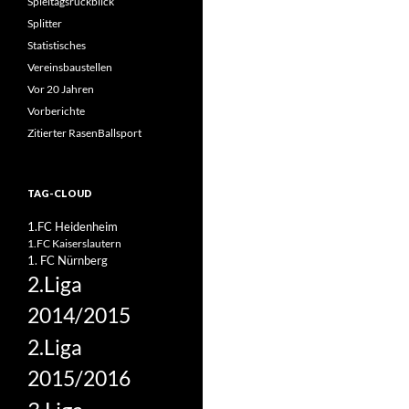
Spieltagsrückblick
Splitter
Statistisches
Vereinsbaustellen
Vor 20 Jahren
Vorberichte
Zitierter RasenBallsport
TAG-CLOUD
1.FC Heidenheim
1.FC Kaiserslautern
1. FC Nürnberg
2.Liga
2014/2015
2.Liga
2015/2016