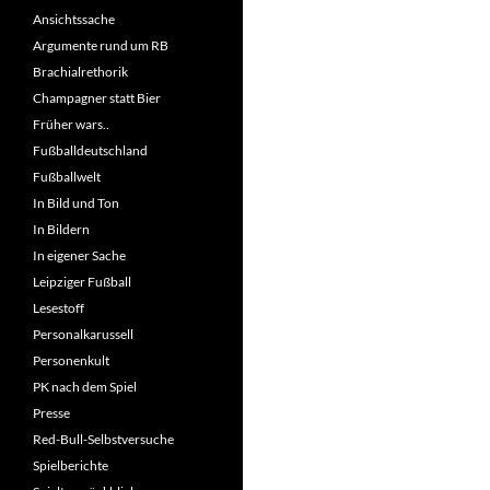
Ansichtssache
Argumente rund um RB
Brachialrethorik
Champagner statt Bier
Früher wars..
Fußballdeutschland
Fußballwelt
In Bild und Ton
In Bildern
In eigener Sache
Leipziger Fußball
Lesestoff
Personalkarussell
Personenkult
PK nach dem Spiel
Presse
Red-Bull-Selbstversuche
Spielberichte