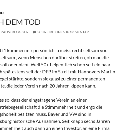
D
H DEM TOD
BRAUSEBLOGGER
SCHREIBE EINEN KOMMENTAR
+1 kommen mir persönlich ja meist recht seltsam vor.
seltsam , wenn Menschen darüber streiten, ob man die
oll oder nicht. Weil 50+1 eigentlich schon seit ein paar
ch spätestens seit der DFB im Streit mit Hannovers Martin
egel stärkte, sondern sie quasi zu einer permanenten
, die jeder Verein nach 20 Jahren kippen kann.
 es so, dass der eingetragene Verein an einer
etriebsgesellschaft die Stimmmehrheit und ergo die
shoheit besitzen muss. Bayer und VW sind in
sburg historische Ausnahmen. Seit knapp sechs Jahren
timmmehrheit auch dann an einen Investor, an eine Firma