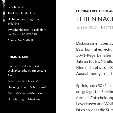
Scholz raus!
FUSSBALLDEUTSCHLAN
The Unvollendet One
LEBEN NAC
Nicht nur eine Frage der
Effizienz
11/04/2017
ROTE
Zwischenbilanz: RB Leipzig in
der Saison 2019/2020
Alles außer Fußball
Diskussionen über 50
Bzw. kommt es recht 
50+1-Regel behalten s
KOMMENTARE
Jahren tot ist. Nämli
Itwolle
zu
Testspiel: Grün-
Kind nicht etwa die R
Weiß Piesteritz vs. RB Leipzig
Ausnahmeregel machte
1:6
PeterM
zu
Scholz raus!
Sprich, nach 50+1 ist
Henning Uhle
zu
Scholz raus!
ausgelagerten Spielb
Oskar Görner
zu
Mentales
formale Entscheidung
NullAhnung
zu
Mentales
Leverkusen und Wolf
ist es so, dass die S