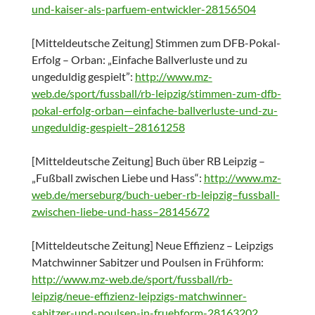
und-kaiser-als-parfuem-entwickler-28156504
[Mitteldeutsche Zeitung] Stimmen zum DFB-Pokal-
Erfolg – Orban: „Einfache Ballverluste und zu
ungeduldig gespielt”:
http://www.mz-
web.de/sport/fussball/rb-leipzig/stimmen-zum-dfb-
pokal-erfolg-orban—einfache-ballverluste-und-zu-
ungeduldig-gespielt–28161258
[Mitteldeutsche Zeitung] Buch über RB Leipzig –
„Fußball zwischen Liebe und Hass“:
http://www.mz-
web.de/merseburg/buch-ueber-rb-leipzig–fussball-
zwischen-liebe-und-hass–28145672
[Mitteldeutsche Zeitung] Neue Effizienz – Leipzigs
Matchwinner Sabitzer und Poulsen in Frühform:
http://www.mz-web.de/sport/fussball/rb-
leipzig/neue-effizienz-leipzigs-matchwinner-
sabitzer-und-poulsen-in-fruehform-28163202