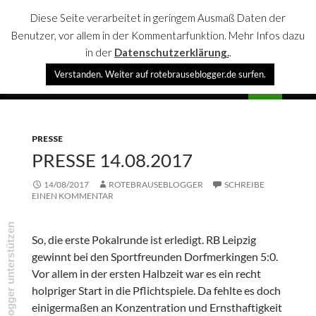
Diese Seite verarbeitet in geringem Ausmaß Daten der
Benutzer, vor allem in der Kommentarfunktion. Mehr Infos dazu
in der
Datenschutzerklärung.
.
Suchen
Verstanden. Weiter auf rotebrauseblogger.de surfen.
rotebrauseblogger
SPRINGE
PRIMÄR
ZUM
MENÜ
INHALT
PRESSE
PRESSE 14.08.2017
14/08/2017
ROTEBRAUSEBLOGGER
SCHREIBE
EINEN KOMMENTAR
rotebrauseblogger unterstützen
So, die erste Pokalrunde ist erledigt. RB Leipzig
gewinnt bei den Sportfreunden Dorfmerkingen 5:0.
Vor allem in der ersten Halbzeit war es ein recht
holpriger Start in die Pflichtspiele. Da fehlte es doch
einigermaßen an Konzentration und Ernsthaftigkeit