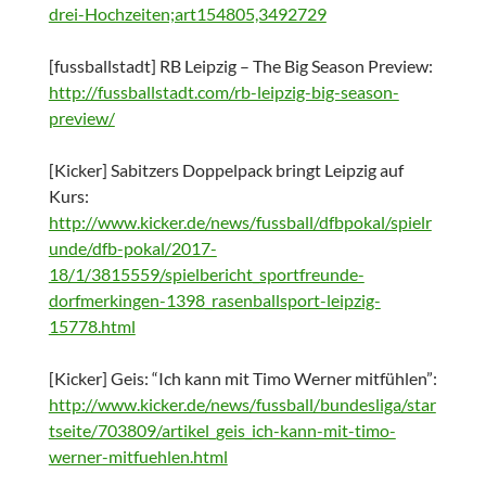
drei-Hochzeiten;art154805,3492729
[fussballstadt] RB Leipzig – The Big Season Preview:
http://fussballstadt.com/rb-leipzig-big-season-
preview/
[Kicker] Sabitzers Doppelpack bringt Leipzig auf
Kurs:
http://www.kicker.de/news/fussball/dfbpokal/spielr
unde/dfb-pokal/2017-
18/1/3815559/spielbericht_sportfreunde-
dorfmerkingen-1398_rasenballsport-leipzig-
15778.html
[Kicker] Geis: “Ich kann mit Timo Werner mitfühlen”:
http://www.kicker.de/news/fussball/bundesliga/star
tseite/703809/artikel_geis_ich-kann-mit-timo-
werner-mitfuehlen.html