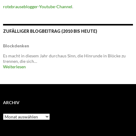
rotebrauseblogger-Youtube-Channel
.
ZUFÄLLIGER BLOGBEITRAG (2010 BIS HEUTE)
Blockdenken
Es macht in diesem Jahr durchaus Sinn, die Hinrunde in Blöcke zu
trennen, die sich…
Weiterlesen
ARCHIV
Archiv