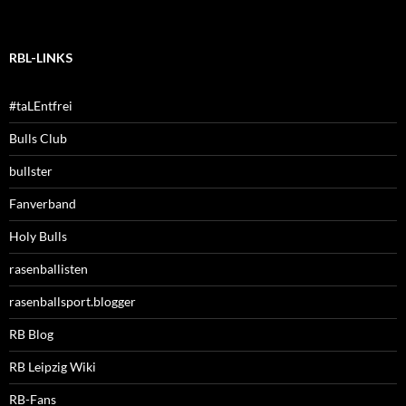
RBL-LINKS
#taLEntfrei
Bulls Club
bullster
Fanverband
Holy Bulls
rasenballisten
rasenballsport.blogger
RB Blog
RB Leipzig Wiki
RB-Fans