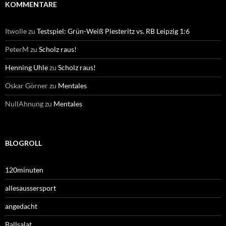
KOMMENTARE
Itwolle
zu
Testspiel: Grün-Weiß Piesteritz vs. RB Leipzig 1:6
PeterM
zu
Scholz raus!
Henning Uhle
zu
Scholz raus!
Oskar Görner
zu
Mentales
NullAhnung
zu
Mentales
BLOGROLL
120minuten
allesaussersport
angedacht
Ballsalat