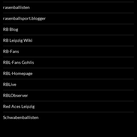
rasenballisten
rasenballsport.blogger
RB Blog
RB Leipzig Wiki
RB-Fans
RBL-Fans Gohlis
RBL-Homepage
RBLive
RBLObserver
Red Aces Leipzig
Schwabenballisten