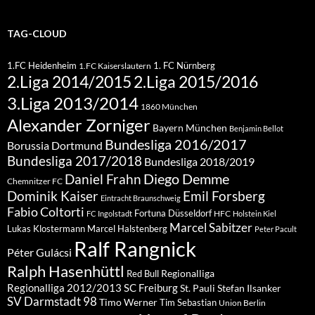
TAG-CLOUD
1.FC Heidenheim
1. FC Nürnberg
1.FC Kaiserslautern
2.Liga 2015/2016
2.Liga 2014/2015
3.Liga 2013/2014
1860 München
Alexander Zorniger
Bayern München
Benjamin Bellot
Bundesliga 2016/2017
Borussia Dortmund
Bundesliga 2017/2018
Bundesliga 2018/2019
Diego Demme
Daniel Frahn
Chemnitzer FC
Dominik Kaiser
Emil Forsberg
Eintracht Braunschweig
Fabio Coltorti
Fortuna Düsseldorf
HFC
FC Ingolstadt
Holstein Kiel
Marcel Sabitzer
Lukas Klostermann
Marcel Halstenberg
Peter Pacult
Ralf Rangnick
Péter Gulácsi
Ralph Hasenhüttl
Regionalliga
Red Bull
Regionalliga 2012/2013
SC Freiburg
St. Pauli
Stefan Ilsanker
SV Darmstadt 98
Timo Werner
Tim Sebastian
Union Berlin