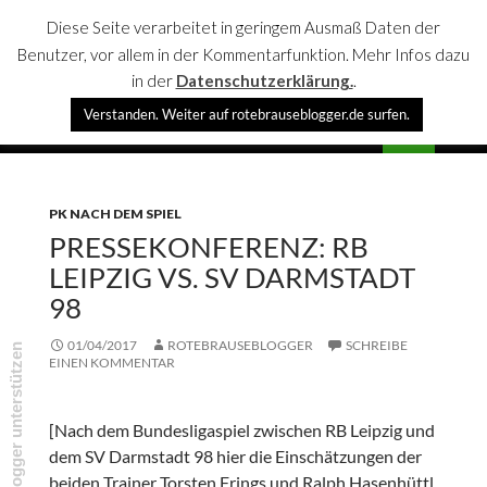
Diese Seite verarbeitet in geringem Ausmaß Daten der
Benutzer, vor allem in der Kommentarfunktion. Mehr Infos dazu
in der
Datenschutzerklärung.
.
Suchen
Verstanden. Weiter auf rotebrauseblogger.de surfen.
rotebrauseblogger
SPRINGE
PRIMÄR
ZUM
MENÜ
INHALT
PK NACH DEM SPIEL
PRESSEKONFERENZ: RB
LEIPZIG VS. SV DARMSTADT
98
01/04/2017
ROTEBRAUSEBLOGGER
SCHREIBE
rotebrauseblogger unterstützen
EINEN KOMMENTAR
[Nach dem Bundesligaspiel zwischen RB Leipzig und
dem SV Darmstadt 98 hier die Einschätzungen der
beiden Trainer Torsten Frings und Ralph Hasenhüttl