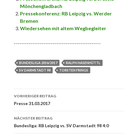
Mönchengladbach
Pressekonferenz: RB Leipzig vs. Werder
Bremen
Wiedersehen mit altem Wegbegleiter
-----------------------------------------------
BUNDESLIGA 2016/2017
RALPH HASENHÜTTL
SV DARMSTADT 98
TORSTEN FRINGS
Beitrags-
VORHERIGER BEITRAG
Navigation
Presse 31.03.2017
NÄCHSTER BEITRAG
Bundesliga: RB Leipzig vs. SV Darmstadt 98 4:0