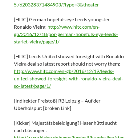
5./620328371484903/?type=3&theater
[HITC] German hopefuls eye Leeds youngster
Ronaldo Vieira:
http://www.hitc.com/en-
gb/2016/12/18/por-german-hopefuls-eye-leeds-
starlet-vieira/page/1/
[HITC] Leeds United showed foresight with Ronaldo
Vieira deal so latest report should not worry them:
http://www.hitc.com/en-gb/2016/12/19/leeds-
united-showed-foresight-with-ronaldo-vieira-deal-
so-latest/page/1/
[Indirekter Freistoß] RB Leipzig – Auf der
Überholspur: [broken Link]
[Kicker] Majestätsbeleidigung? Hasenhüttl sucht
nach Lösungen:
http://www.kicker.de/news/fussball/bundesliga/star