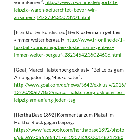
wir ankamen“:
http://www.fr-online.de/sport/rb-
leipzig–waren-gefuerchtet–bevor-wir-
ankamen-,1472784,35023904.html
[Frankfurter Rundschau] Bei Klostermann geht es
«immer weiter bergauf»:
http://www.fr-online.de/1–
fussball-bundesliga/bei-klostermann-geht-es–
immer-weiter-bergauf-,28234542,35024606.html
[Goal] Marcel Halstenberg exklusiv: “Bei Leipzig am
Anfang jeden Tag Muskelkater”:
http://www.goal.com/de/news/3643/exklusiv/2016/
12/20/30677852/marcel-halstenberg-exklusiv-bei-
leipzig-am-anfang-jeden-tag
[Hertha Base 1892] Kommentar zum Plakat im
Hertha-Block gegen Leipzig:
https://www.facebook.com/herthabase1892/photo
s/pb.269705676547176.-2207520000.148217380