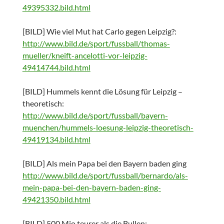
49395332.bild.html
[BILD] Wie viel Mut hat Carlo gegen Leipzig?:
http://www.bild.de/sport/fussball/thomas-
mueller/kneift-ancelotti-vor-leipzig-
49414744.bild.html
[BILD] Hummels kennt die Lösung für Leipzig –
theoretisch:
http://www.bild.de/sport/fussball/bayern-
muenchen/hummels-loesung-leipzig-theoretisch-
49419134.bild.html
[BILD] Als mein Papa bei den Bayern baden ging
http://www.bild.de/sport/fussball/bernardo/als-
mein-papa-bei-den-bayern-baden-ging-
49421350.bild.html
[BILD] 500 Mio teurer als die Bullen: