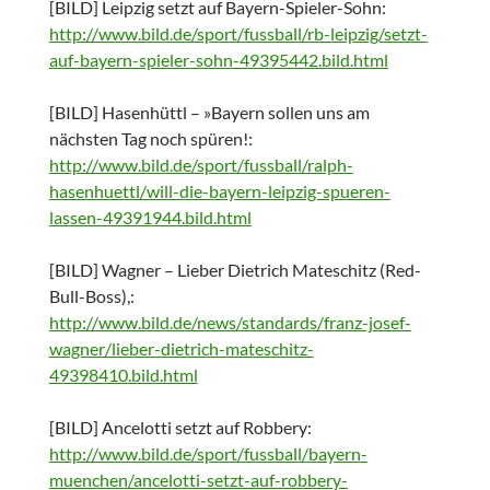
[BILD] Leipzig setzt auf Bayern-Spieler-Sohn:
http://www.bild.de/sport/fussball/rb-leipzig/setzt-
auf-bayern-spieler-sohn-49395442.bild.html
[BILD] Hasenhüttl – »Bayern sollen uns am
nächsten Tag noch spüren!:
http://www.bild.de/sport/fussball/ralph-
hasenhuettl/will-die-bayern-leipzig-spueren-
lassen-49391944.bild.html
[BILD] Wagner – Lieber Dietrich Mateschitz (Red-
Bull-Boss),:
http://www.bild.de/news/standards/franz-josef-
wagner/lieber-dietrich-mateschitz-
49398410.bild.html
[BILD] Ancelotti setzt auf Robbery:
http://www.bild.de/sport/fussball/bayern-
muenchen/ancelotti-setzt-auf-robbery-