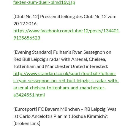
fakten-zum-duell-blmd16v.jsp
[Club Nr. 12] Pressemitteilung des Club Nr. 12 vom
20.12.2016:
https://www.facebook.com/clubnr12/posts/134401
9135656523
[Evening Standard] Fulham’s Ryan Sessegnon on
Red Bull Leipzig’s radar with Arsenal, Chelsea,
Tottenham and Manchester United interested:
http://www.standard.co.uk/sport/football/fulham-
s-ryan-sessegnon-on-red-bull-leipzig-s-radar-with-
arsenal-chelsea-tottenham-and-manchester-
a3424551.html
[Eurosport] FC Bayern München – RB Leipzig: Was
ist Carlo Ancelottis Plan mit Joshua Kimmich?:
[broken Link]