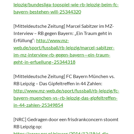
leipzig/bundesliga-topspiel-wie-rb-leipzig-beim-fc-
bayern-bestehen-will-25344320
[Mitteldeutsche Zeitung] Marcel Sabitzer im MZ-
Interview – RB gegen Bayern: „Ein Traum geht in
Erfüllung“:
http://www.mz-
web.de/sport/fussball/rb-leipzig/marcel-sabitzer-
im-mz-interview-rb-gegen-bayern—ein-traum-
geht-in-erfuellung–25344318
[Mitteldeutsche Zeitung] FC Bayern München vs.
RB Leipzig – Das Gipfeltreffen in 44 Zahlen:
http://www.mz-web.de/sport/fussball/rb-leipzig/fc-
bayern-muenchen-vs–rb-leipzig-das-gipfeltreffen-
in-44-zahlen-25349854
[NRC] Gedragen door een frisdrankconcern stoomt
RB Leipzig op:
https://www.nrc.nl/nieuws/2016/12/19/al-die-