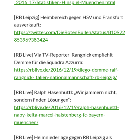
_2016_17/Statistiken-Hinspiel-Muenchen.html
[RB Leipzig] Heimbereich gegen HSV und Frankfurt
ausverkauft:
https://twitter.com/DieRotenBullen/status/810922
853969383424
[RB Live] Via TV-Reporter: Rangnick empfiehlt
Demme für die Squadra Azzurra:
https://rblive.de/2016/12/19/diego-demme-ralf-
rangnick-italien-nationalmannschaft-rb-leipzig/
[RB Live] Ralph Hasenhüttl: „Wir jammern nicht,
sondern finden Lösungen“:
https://rblive.de/2016/12/19/ralph-hasenhuettl-
naby-keita-marcel-halstenberg-fc-bayern-
muenchen/
[RB Live] Heimniederlage gegen RB Leipzig als