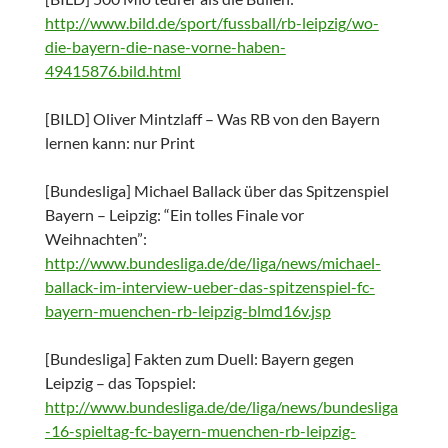
http://www.bild.de/sport/fussball/rb-leipzig/wo-
die-bayern-die-nase-vorne-haben-
49415876.bild.html
[BILD] Oliver Mintzlaff – Was RB von den Bayern
lernen kann: nur Print
[Bundesliga] Michael Ballack über das Spitzenspiel
Bayern – Leipzig: “Ein tolles Finale vor
Weihnachten”:
http://www.bundesliga.de/de/liga/news/michael-
ballack-im-interview-ueber-das-spitzenspiel-fc-
bayern-muenchen-rb-leipzig-blmd16v.jsp
[Bundesliga] Fakten zum Duell: Bayern gegen
Leipzig – das Topspiel:
http://www.bundesliga.de/de/liga/news/bundesliga
-16-spieltag-fc-bayern-muenchen-rb-leipzig-