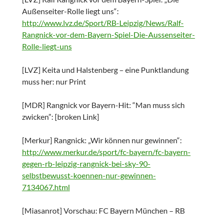
Außenseiter-Rolle liegt uns“:
http://www.lvz.de/Sport/RB-Leipzig/News/Ralf-
Rangnick-vor-dem-Bayern-Spiel-Die-Aussenseiter-
Rolle-liegt-uns
[LVZ] Keita und Halstenberg – eine Punktlandung
muss her: nur Print
[MDR] Rangnick vor Bayern-Hit: “Man muss sich
zwicken”: [broken Link]
[Merkur] Rangnick: „Wir können nur gewinnen“:
http://www.merkur.de/sport/fc-bayern/fc-bayern-
gegen-rb-leipzig-rangnick-bei-sky-90-
selbstbewusst-koennen-nur-gewinnen-
7134067.html
[Miasanrot] Vorschau: FC Bayern München – RB