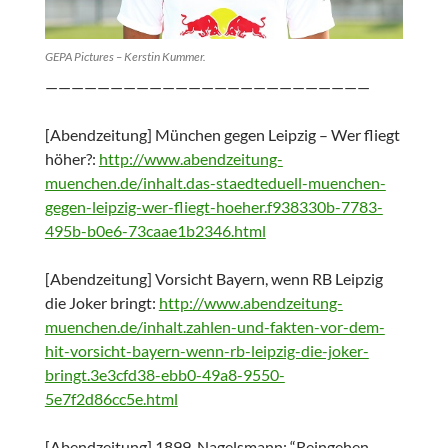
GEPA Pictures – Kerstin Kummer.
—————————————————————————
[Abendzeitung] München gegen Leipzig – Wer fliegt
höher?:
http://www.abendzeitung-
muenchen.de/inhalt.das-staedteduell-muenchen-
gegen-leipzig-wer-fliegt-hoeher.f938330b-7783-
495b-b0e6-73caae1b2346.html
[Abendzeitung] Vorsicht Bayern, wenn RB Leipzig
die Joker bringt:
http://www.abendzeitung-
muenchen.de/inhalt.zahlen-und-fakten-vor-dem-
hit-vorsicht-bayern-wenn-rb-leipzig-die-joker-
bringt.3e3cfd38-ebb0-49a8-9550-
5e7f2d86cc5e.html
[Abendzeitung] 1899-Nagelsmann: “Reingehen,