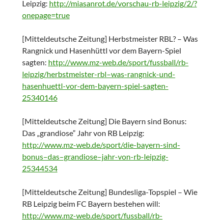
Leipzig:
http://miasanrot.de/vorschau-rb-leipzig/2/?
onepage=true
[Mitteldeutsche Zeitung] Herbstmeister RBL? – Was
Rangnick und Hasenhüttl vor dem Bayern-Spiel
sagten:
http://www.mz-web.de/sport/fussball/rb-
leipzig/herbstmeister-rbl–was-rangnick-und-
hasenhuettl-vor-dem-bayern-spiel-sagten-
25340146
[Mitteldeutsche Zeitung] Die Bayern sind Bonus:
Das „grandiose” Jahr von RB Leipzig:
http://www.mz-web.de/sport/die-bayern-sind-
bonus–das–grandiose–jahr-von-rb-leipzig-
25344534
[Mitteldeutsche Zeitung] Bundesliga-Topspiel – Wie
RB Leipzig beim FC Bayern bestehen will:
http://www.mz-web.de/sport/fussball/rb-