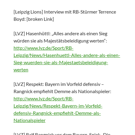
[Leipzig Lions] Interview mit RB-Stürmer Terrence
Boyd: [broken Link]
[LVZ] Hasenhüttl: „Alles andere als einen Sieg
würden sie als Majestätsbeleidigung werten“:
http://www.lvz.de/Sport/RB-
Leipzig/News/Hasenhuettl-Alles-andere-als-einen-
Sieg-wuerden-sie-als-Majestaetsbeleidigung-
werten
[LVZ] Respekt: Bayern im Vorfeld defensiv –
Rangnick empfiehlt Demme als Nationalspieler:
http://www.lvz.de/Sport/RB-
Leipzig/News/Respekt-Bayern-im-Vorfeld-
defensiv-Rangnick-empfiehlt-Demme-als-
Nationalspieler
[LVZ] Ralf Rangnick vor dem Bayern-Spiel: „Die