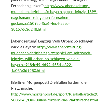
Fernsehen gucken”:
http://www.abendzeitung-
muenchen.de/inhalt.fc-bayern-gegen-leipzig-1899-
nagelsmann-reingehen-fernsehen-
gucken.aa1509ac-f5a6-4ec4-a5ec-
381576c3d248.html
[Abendzeitung]
Leipzigs Willi Orban: So schlagen
wir die Bayern:
http://www.abendzeitung-
muenchen.de/inhalt.spitzenspiel-am-mittwoch-
leipzigs-willi-orban-so-schlagen-wir-die-
bayern.c9184c49-4d92-455d-a322-
1a03fe3d9280.html
[Berliner Morgenpost] Die Bullen fordern die
Platzhirsche:
http://www.morgenpost.de/sport/fussball/article20
9035045/Die-Bullen-fordern-die-Platzhirsche.html