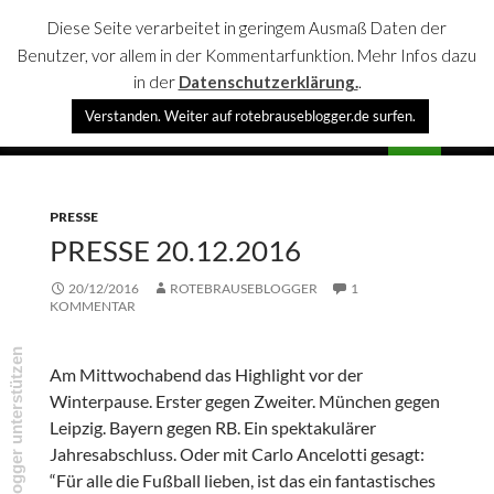
Diese Seite verarbeitet in geringem Ausmaß Daten der
Benutzer, vor allem in der Kommentarfunktion. Mehr Infos dazu
in der
Datenschutzerklärung.
.
Suchen
Verstanden. Weiter auf rotebrauseblogger.de surfen.
rotebrauseblogger
SPRINGE
PRIMÄR
ZUM
MENÜ
INHALT
PRESSE
PRESSE 20.12.2016
20/12/2016
ROTEBRAUSEBLOGGER
1
KOMMENTAR
rotebrauseblogger unterstützen
Am Mittwochabend das Highlight vor der
Winterpause. Erster gegen Zweiter. München gegen
Leipzig. Bayern gegen RB. Ein spektakulärer
Jahresabschluss. Oder mit Carlo Ancelotti gesagt:
“Für alle die Fußball lieben, ist das ein fantastisches