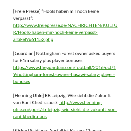
[Freie Presse] “Hools haben mir noch keine
verpasst”:
http://www.freiepresse.de/NACHRICHTEN/KULTU
R/Hools-haben-mir-noch-keine-verpasst-
artikel9661152.php
[Guardian] Nottingham Forest owner asked buyers
for £1m salary plus player bonuses:
https://www.theguardian.com/football/2016/oct/1
9/nottingham-forest-owner-hasawi-salary-player-
bonuses
[Henning Uhle] RB Leipzig: Wie sieht die Zukunft
von Rani Khedira aus?:
http://www.henning-
uhle.eu/sport/rb-leipzig-wie-sieht-die-zukunft-von-
rani-khedira-aus
[Kicker] Sabitzers Ausfall ist Kaisers Chance: