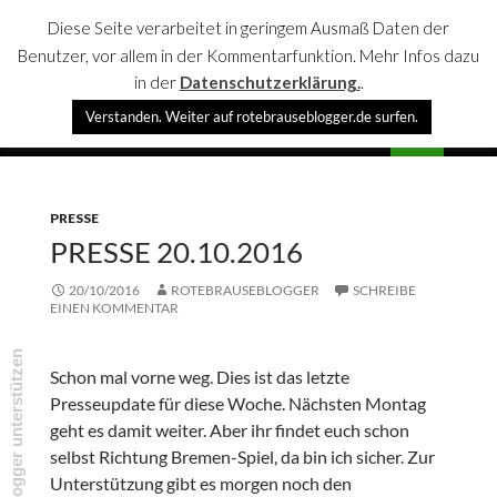
Diese Seite verarbeitet in geringem Ausmaß Daten der
Benutzer, vor allem in der Kommentarfunktion. Mehr Infos dazu
in der
Datenschutzerklärung.
.
Suchen
Verstanden. Weiter auf rotebrauseblogger.de surfen.
rotebrauseblogger
SPRINGE
PRIMÄR
ZUM
MENÜ
INHALT
PRESSE
PRESSE 20.10.2016
20/10/2016
ROTEBRAUSEBLOGGER
SCHREIBE
EINEN KOMMENTAR
rotebrauseblogger unterstützen
Schon mal vorne weg. Dies ist das letzte
Presseupdate für diese Woche. Nächsten Montag
geht es damit weiter. Aber ihr findet euch schon
selbst Richtung Bremen-Spiel, da bin ich sicher. Zur
Unterstützung gibt es morgen noch den