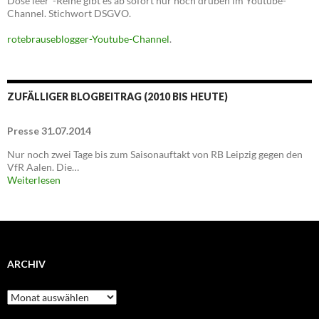
Dose leer"-Reihe gibt es ab sofort nur noch drüben im Youtube-
Channel. Stichwort DSGVO.
rotebrauseblogger-Youtube-Channel
.
ZUFÄLLIGER BLOGBEITRAG (2010 BIS HEUTE)
Presse 31.07.2014
Nur noch zwei Tage bis zum Saisonauftakt von RB Leipzig gegen den
VfR Aalen. Die…
Weiterlesen
ARCHIV
Archiv