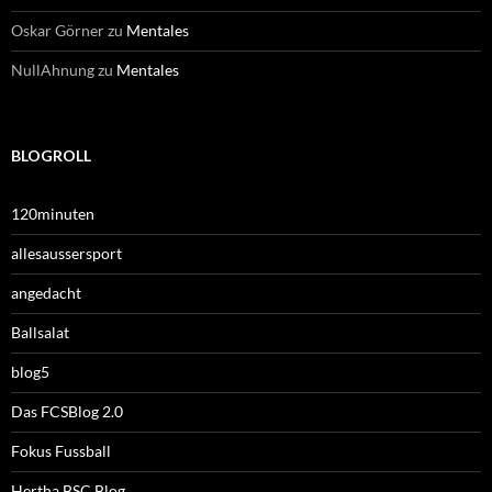
Oskar Görner
zu
Mentales
NullAhnung
zu
Mentales
BLOGROLL
120minuten
allesaussersport
angedacht
Ballsalat
blog5
Das FCSBlog 2.0
Fokus Fussball
Hertha BSC Blog