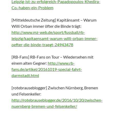
Leipzig-ist-zu-erfolgreich-Papadopoulos-Khedira-
Co.-haben-ein-Problem
[Mitteldeutsche Zeitung] Kapitänsamt – Warum
Willi Orban immer öfter die Binde trägt:
http://www.mz-web.de/sport/fussball/rb-
leipzig/kapitaensamt-warum-willi-orban-immer-
oefter-die-binde-traegt-24943478
[RB-Fans] RB-Fans on Tour – Wiedersehen mit
einem alten Gegner:
http://www.rb-
fans.de/artikel/20161019-special-fahrt-
darmstadt.html
[rotebrauseblogger] Zwischen Nürnberg, Bremen
und Felsenkeller:
http://rotebrauseblogger.de/2016/10/20/zwischen-
nuernberg-bremen-und-felsenkeller/