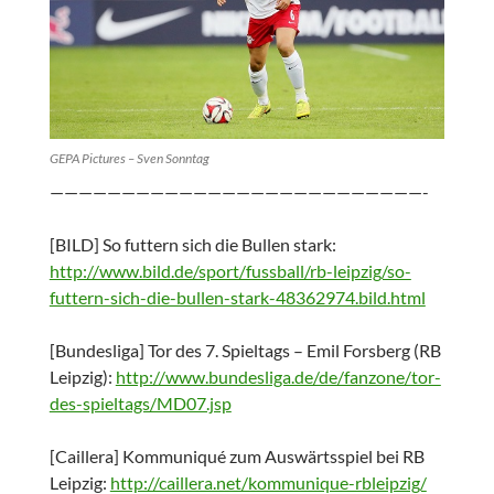
GEPA Pictures – Sven Sonntag
——————————————————————————-
[BILD] So futtern sich die Bullen stark:
http://www.bild.de/sport/fussball/rb-leipzig/so-
futtern-sich-die-bullen-stark-48362974.bild.html
[Bundesliga] Tor des 7. Spieltags – Emil Forsberg (RB
Leipzig):
http://www.bundesliga.de/de/fanzone/tor-
des-spieltags/MD07.jsp
[Caillera] Kommuniqué zum Auswärtsspiel bei RB
Leipzig:
http://caillera.net/kommunique-rbleipzig/