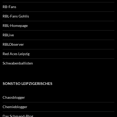
RB-Fans
RBL-Fans Gohlis
RBL-Homepage
RBLive
RBLObserver
Red Aces Leipzig
Schwabenballisten
SONSTSO LEIPZIGERISCHES
Chaosblogger
Chemieblogger
Das Schmand-Blog