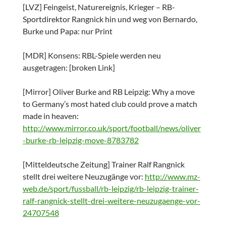
[LVZ] Feingeist, Naturereignis, Krieger – RB-
Sportdirektor Rangnick hin und weg von Bernardo,
Burke und Papa: nur Print
[MDR] Konsens: RBL-Spiele werden neu
ausgetragen: [broken Link]
[Mirror] Oliver Burke and RB Leipzig: Why a move
to Germany’s most hated club could prove a match
made in heaven:
http://www.mirror.co.uk/sport/football/news/oliver
-burke-rb-leipzig-move-8783782
[Mitteldeutsche Zeitung] Trainer Ralf Rangnick
stellt drei weitere Neuzugänge vor:
http://www.mz-
web.de/sport/fussball/rb-leipzig/rb-leipzig-trainer-
ralf-rangnick-stellt-drei-weitere-neuzugaenge-vor-
24707548