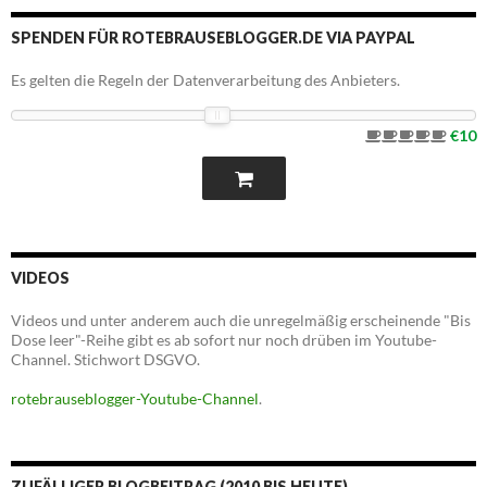
SPENDEN FÜR ROTEBRAUSEBLOGGER.DE VIA PAYPAL
Es gelten die Regeln der Datenverarbeitung des Anbieters.
€10
VIDEOS
Videos und unter anderem auch die unregelmäßig erscheinende "Bis
Dose leer"-Reihe gibt es ab sofort nur noch drüben im Youtube-
Channel. Stichwort DSGVO.
rotebrauseblogger-Youtube-Channel
.
ZUFÄLLIGER BLOGBEITRAG (2010 BIS HEUTE)