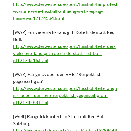
http://www.derwesten.de/sport/fussball/fanprotest
-warum-viele-fussball-anhaenger-rb-leipzig-
hassen-id12174534.html
[WAZ] Für viele BVB-Fans gilt: Rote Erde statt Red
Bull:
http://www.derwesten.de/sport/fussball/bvb/fuer-
viele-bvb-fans-gilt-rote-erde-statt-red-bull-
id12174516.html
[WAZ] Rangnick über den BVB: “Respekt ist
gegenseitig da”:
http://www.derwesten.de/sport/fussball/bvb/rangn
ick-ueber-den-bvb-respekt-ist-gegenseitig-da-
id12174588.html
[Welt] Rangnick kontert im Streit mit Red Bull
Salzburg:
http://www.welt.de/sport/fussball/article15799448