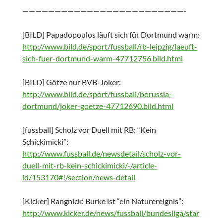
—————————————————————————-
[BILD] Papadopoulos läuft sich für Dortmund warm:
http://www.bild.de/sport/fussball/rb-leipzig/laeuft-
sich-fuer-dortmund-warm-47712756.bild.html
[BILD] Götze nur BVB-Joker:
http://www.bild.de/sport/fussball/borussia-
dortmund/joker-goetze-47712690.bild.html
[fussball] Scholz vor Duell mit RB: “Kein
Schickimicki”:
http://www.fussball.de/newsdetail/scholz-vor-
duell-mit-rb-kein-schickimicki/-/article-
id/153170#!/section/news-detail
[Kicker] Rangnick: Burke ist “ein Naturereignis”:
http://www.kicker.de/news/fussball/bundesliga/star