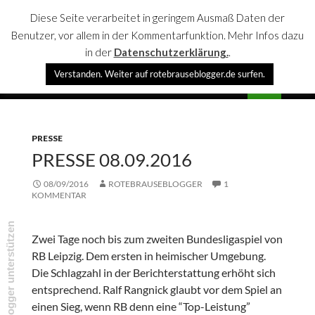
Diese Seite verarbeitet in geringem Ausmaß Daten der
Benutzer, vor allem in der Kommentarfunktion. Mehr Infos dazu
in der
Datenschutzerklärung.
.
Suchen
Verstanden. Weiter auf rotebrauseblogger.de surfen.
rotebrauseblogger
SPRINGE
PRIMÄR
ZUM
MENÜ
INHALT
PRESSE
PRESSE 08.09.2016
08/09/2016
ROTEBRAUSEBLOGGER
1
KOMMENTAR
rotebrauseblogger unterstützen
Zwei Tage noch bis zum zweiten Bundesligaspiel von
RB Leipzig. Dem ersten in heimischer Umgebung.
Die Schlagzahl in der Berichterstattung erhöht sich
entsprechend. Ralf Rangnick glaubt vor dem Spiel an
einen Sieg, wenn RB denn eine “Top-Leistung”