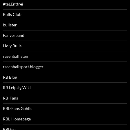
#taLEntfrei
Bulls Club
bullster
Fanverband
Holy Bulls
rasenballisten
rasenballsport.blogger
RB Blog
RB Leipzig Wiki
RB-Fans
RBL-Fans Gohlis
RBL-Homepage
RBLive