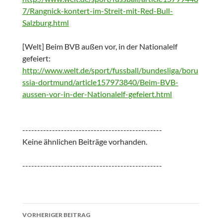
7/Rangnick-kontert-im-Streit-mit-Red-Bull-
Salzburg.html
[Welt] Beim BVB außen vor, in der Nationalelf
gefeiert:
http://www.welt.de/sport/fussball/bundesliga/boru
ssia-dortmund/article157973840/Beim-BVB-
aussen-vor-in-der-Nationalelf-gefeiert.html
-----------------------------------------------
Keine ähnlichen Beiträge vorhanden.
-----------------------------------------------
Beitrags-
VORHERIGER BEITRAG