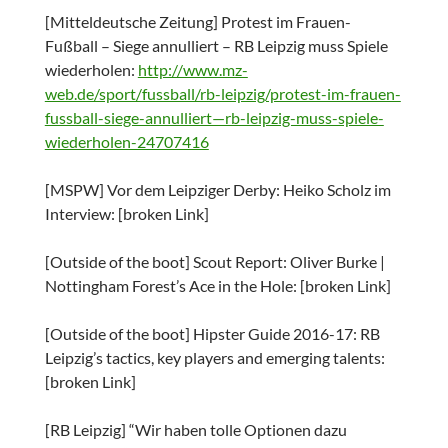
[Mitteldeutsche Zeitung] Protest im Frauen-
Fußball – Siege annulliert – RB Leipzig muss Spiele
wiederholen:
http://www.mz-
web.de/sport/fussball/rb-leipzig/protest-im-frauen-
fussball-siege-annulliert—rb-leipzig-muss-spiele-
wiederholen-24707416
[MSPW] Vor dem Leipziger Derby: Heiko Scholz im
Interview: [broken Link]
[Outside of the boot] Scout Report: Oliver Burke |
Nottingham Forest’s Ace in the Hole: [broken Link]
[Outside of the boot] Hipster Guide 2016-17: RB
Leipzig’s tactics, key players and emerging talents:
[broken Link]
[RB Leipzig] “Wir haben tolle Optionen dazu