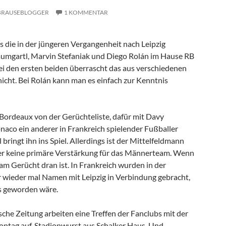
BRAUSEBLOGGER
1 KOMMENTAR
s die in der jüngeren Vergangenheit nach Leipzig
umgartl, Marvin Stefaniak und Diego Rolán im Hause RB
Bei den ersten beiden überrascht das aus verschiedenen
cht. Bei Rolán kann man es einfach zur Kenntnis
Bordeaux von der Gerüchteliste, dafür mit Davy
aco ein anderer in Frankreich spielender Fußballer
 bringt ihn ins Spiel. Allerdings ist der Mittelfeldmann
er keine primäre Verstärkung für das Männerteam. Wenn
m Gerücht dran ist. In Frankreich wurden in der
wieder mal Namen mit Leipzig in Verbindung gebracht,
s geworden wäre.
che Zeitung arbeiten eine Treffen der Fanclubs mit der
ntag auf. Stadionwurst aus Schalker Haus. Und