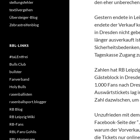
den eher unberechenb
stellungsfehler
textilvergehen
Gestern endete in Lei
Übersteiger-Blog
endete der Verkauf k
Zebrastreifenblog
in Dresden nicht geb
länger ausverkauft is
RBL-LINKS
Sicherheitsbedenken,
Tageskasse Zugang z
#taLEntfrei
Bulls Club
Zahlen hat RB Leipzi
bullster
Gästeblock in Dresde
Fanverband
1.000 Fans nach Dre
Holy Bulls
Auswärtstickets lag i
rasenballisten
Zahl dazwischen, um 
rasenballsport.blogger
RB Blog
Unzufrieden mit dem 
RB Leipzig Wiki
Facebook-Seite der “
RB-Fans
warum der Vorverkauf
RBL-Fans Gohlis
die Tickets nur onli
RBL-Homepage