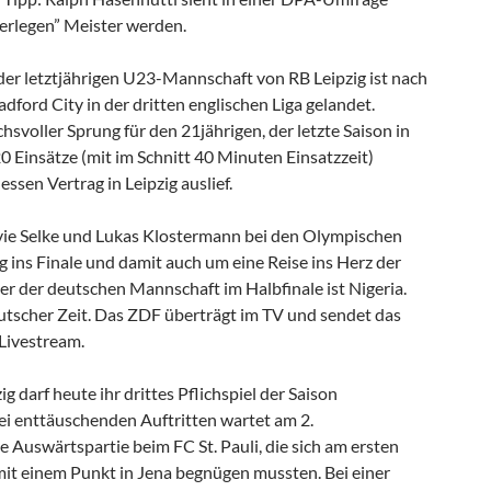
rlegen” Meister werden.
der letztjährigen U23-Mannschaft von RB Leipzig ist nach
adford City in der dritten englischen Liga gelandet.
svoller Sprung für den 21jährigen, der letzte Saison in
20 Einsätze (mit im Schnitt 40 Minuten Einsatzzeit)
sen Vertrag in Leipzig auslief.
vie Selke und Lukas Klostermann bei den Olympischen
 ins Finale und damit auch um eine Reise ins Herz der
er der deutschen Mannschaft im Halbfinale ist Nigeria.
utscher Zeit. Das ZDF überträgt im TV und sendet das
 Livestream.
g darf heute ihr drittes Pflichspiel der Saison
ei enttäuschenden Auftritten wartet am 2.
e Auswärtspartie beim FC St. Pauli, die sich am ersten
 mit einem Punkt in Jena begnügen mussten. Bei einer