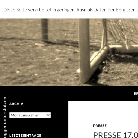
Diese Seite verarbeitet in geringem Ausmaß Daten der Benutzer, v
SP
Suchen
rotebrauseblogger
BE
rotebrauseblogger unterstützen
ARCHIV
Archiv
PRESSE
PRESSE 17.
LETZTE EINTRÄGE