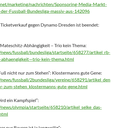
.net/marketing/nachrichten/Sponsoring-Media-Markt-
der-Fussball-Bundesliga-massiv-aus-142096
 Ticketverkauf gegen Dynamo Dresden ist beendet:
t Mateschitz-Abhängigkeit – Trio kein Thema:
/news/fussball/bundesliga/startseite/658277/artikel_rb-
z-abhaengigkeit—trio-kein-thema.html
 Fuß nicht nur zum Stehen”: Klostermanns gute Gene:
/news/fussball/2bundesliga/vereine/658291/artikel_den
nur-zum-stehen_klostermanns-gute-gene.html
wird ein Kampfspiel”:
/news/olympia/startseite/658210/artikel_selke_das-
html
er nur Bayern ist ja langweilig”: