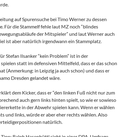
rde.
eitung auf Spurensuche bei Timo Werner zu dessen
le. Für die Stammelf fehle laut MZ noch “blindes
Bewegungsabläufe der Mitspieler” und laut Werner auch
 Ziel ist aber natürlich irgendwann ein Stammplatz.
für Stefan Ilsanker “kein Problem” ist in der
spielen statt im defensiven Mittelfeld, dass er das schon
at (Anmerkung: in Leipzig ja auch schon) und dass er
ynamo Dresden gelandet wäre.
klärt dem Kicker, dass er “den linken Fuß nicht nur zum
rechend auch gern links hinten spielt, so wie er sowieso
 Viererkette in der Abwehr spielen kann. Wenn er wählen
s und links, würde er aber eher rechts wählen. Also
teidigerpositionen natürlich.
 Tipp: Ralph Hasenhüttl sieht in einer DPA-Umfrage