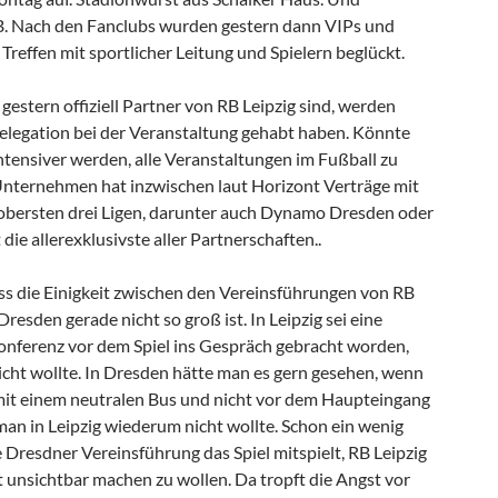
 B. Nach den Fanclubs wurden gestern dann VIPs und
reffen mit sportlicher Leitung und Spielern beglückt.
 gestern offiziell Partner von RB Leipzig sind, werden
 Delegation bei der Veranstaltung gehabt haben. Könnte
ntensiver werden, alle Veranstaltungen im Fußball zu
nternehmen hat inzwischen laut Horizont Verträge mit
obersten drei Ligen, darunter auch Dynamo Dresden oder
die allerexklusivste aller Partnerschaften..
ass die Einigkeit zwischen den Vereinsführungen von RB
esden gerade nicht so groß ist. In Leipzig sei eine
nferenz vor dem Spiel ins Gespräch gebracht worden,
icht wollte. In Dresden hätte man es gern gesehen, wenn
 mit einem neutralen Bus und nicht vor dem Haupteingang
man in Leipzig wiederum nicht wollte. Schon ein wenig
 Dresdner Vereinsführung das Spiel mitspielt, RB Leipzig
t unsichtbar machen zu wollen. Da tropft die Angst vor