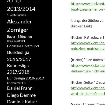
3.Liga
http://www.horizont
2013/2014
baut-Engagement-in-
1860 München
Alexander
[Jungs der Südkurve]
[broken Link]
Zorniger
Bayern München
[Kicker] RB reduzier
Benjamin Bellot
http://www.kicker.de
Borussia Dortmund
reduziert-mateschit
Bundesliga
2016/2017
[Kicker] “Den linken
Bundesliga
http://www.kicker.de
-linken-fuss-nicht-
2017/2018
Bundesliga 2018/2019
[Kicker] Selke: “Das 
Chemnitzer FC
Daniel Frahn
http://www.kicker.de
wird-ein-kampfspiel.
Diego Demme
Dominik Kaiser
[Laola1] Dardai: “Imm