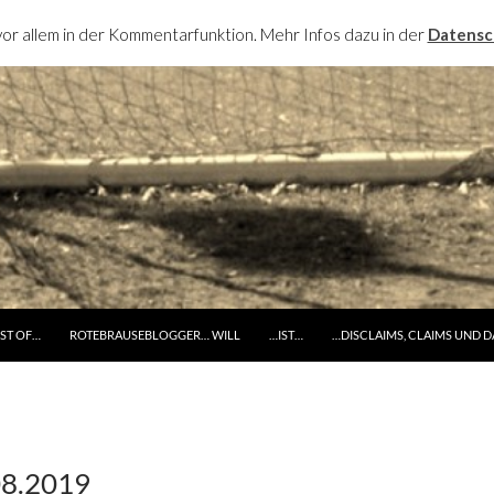
or allem in der Kommentarfunktion. Mehr Infos dazu in der
Datensc
RINGE ZUM INHALT
ST OF…
ROTEBRAUSEBLOGGER… WILL
…IST…
…DISCLAIMS, CLAIMS UND 
08.2019