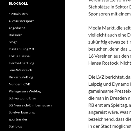
BLOGROLL
Stehplätze in Sektor
Sponsoren mit einem T
120minuten
allesaussersport
Media Markt, die seit
angedacht
vielleicht auch eine
Ballsalat
zukünftig etwas zeiti
blog5
besuchen, denn das U
Das FCSBlog 2.0
16 Vereinen aus den 
Fokus Fussball
Hansa Rostock. Nicht 
Hertha BSC Blog
Jens Weinreich
Die LVZ berichtet, d
Kickschuh-Blog
Leipzig und Dynamo Dr
Nur der FCM!
gemeinsame Presseko
Pleitegeigers Weblog
die man in Dresden n
Schwarz und Blau
RB erst am Spieltag,
SG Neureich-Bimbeshausen
angereist wäre. Was 
Spielverlagerung
bezeichnend, dass die
sportinsider
in der Stadt möglichs
Stehblog