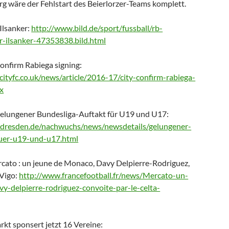
g wäre der Fehlstart des Beierlorzer-Teams komplett.
Ilsanker:
http://www.bild.de/sport/fussball/rb-
er-ilsanker-47353838.bild.html
confirm Rabiega signing:
ityfc.co.uk/news/article/2016-17/city-confirm-rabiega-
x
lungener Bundesliga-Auftakt für U19 und U17:
dresden.de/nachwuchs/news/newsdetails/gelungener-
fuer-u19-und-u17.html
rcato : un jeune de Monaco, Davy Delpierre-Rodriguez,
 Vigo:
http://www.francefootball.fr/news/Mercato-un-
-delpierre-rodriguez-convoite-par-le-celta-
kt sponsert jetzt 16 Vereine: