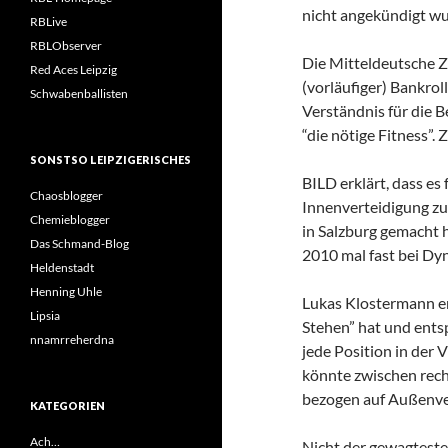
nicht angekündigt wu
RBLive
RBLObserver
Die Mitteldeutsche Z
Red Aces Leipzig
(vorläufiger) Bankrol
Schwabenballisten
Verständnis für die 
“die nötige Fitness”.
SONSTSO LEIPZIGERISCHES
BILD erklärt, dass es 
Chaosblogger
Innenverteidigung zu 
Chemieblogger
in Salzburg gemacht h
Das Schmand-Blog
2010 mal fast bei D
Heldenstadt
Henning Uhle
Lukas Klostermann er
Lipsia
Stehen” hat und entsp
nnamrreherdna
jede Position in der
könnte zwischen recht
bezogen auf Außenver
KATEGORIEN
Ach…
Nicht der gewagteste