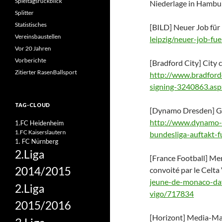
Spieltagsrückblick
Niederlage in Hambur
Splitter
Statistisches
[BILD] Neuer Job für 
Vereinsbaustellen
leipzig/neuer-job-fu
Vor 20 Jahren
Vorberichte
[Bradford City] City 
Zitierter RasenBallsport
http://www.bradfordc
signing-3240863.asp
TAG-CLOUD
[Dynamo Dresden] Ge
http://www.dynamo-
1.FC Heidenheim
1.FC Kaiserslautern
bundesliga-auftakt-
1. FC Nürnberg
2.Liga
[France Football] Me
2014/2015
convoité par le Celta
jeune-de-monaco-davy
2.Liga
vigo/717834
2015/2016
[Horizont] Media-Mar