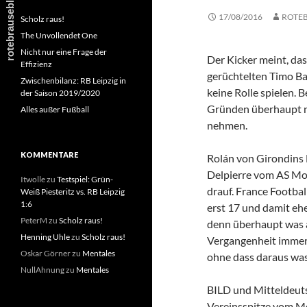
17/08/2016
ROTE
Scholz raus!
The Unvollendet One
Nicht nur eine Frage der
Der Kicker meint, das
Effizienz
gerüchtelten Timo Ba
Zwischenbilanz: RB Leipzig in
keine Rolle spielen. 
der Saison 2019/2020
Gründen überhaupt ni
Alles außer Fußball
nehmen.
KOMMENTARE
Rolán von Girondins 
Delpierre vom AS Mon
Itwolle
zu
Testspiel: Grün-
drauf. France Football
Weiß Piesteritz vs. RB Leipzig
1:6
erst 17 und damit eh
PeterM
zu
Scholz raus!
denn überhaupt was a
Henning Uhle
zu
Scholz raus!
Vergangenheit immer 
Oskar Görner
zu
Mentales
ohne dass daraus wa
NullAhnung
zu
Mentales
BILD und Mitteldeuts
Vereinsspitze vom Mo