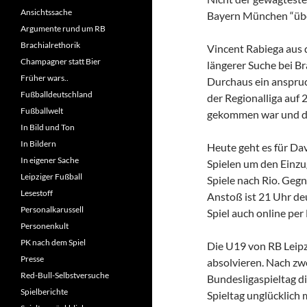
Ansichtssache
Bayern München “übe
Argumente rund um RB
Brachialrethorik
Vincent Rabiega aus 
Champagner statt Bier
längerer Suche bei Br
Früher wars..
Durchaus ein anspruch
Fußballdeutschland
der Regionalliga auf 
Fußballwelt
gekommen war und des
In Bild und Ton
In Bildern
Heute geht es für Da
In eigener Sache
Spielen um den Einzug
Leipziger Fußball
Spiele nach Rio. Gegn
Lesestoff
Anstoß ist 21 Uhr de
Personalkarussell
Spiel auch online per
Personenkult
PK nach dem Spiel
Die U19 von RB Leipzi
Presse
absolvieren. Nach zw
Red-Bull-Selbstversuche
Bundesligaspieltag di
Spielberichte
Spieltag unglücklich