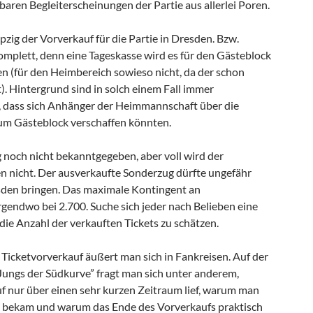
aren Begleiterscheinungen der Partie aus allerlei Poren.
pzig der Vorverkauf für die Partie in Dresden. Bzw.
omplett, denn eine Tageskasse wird es für den Gästeblock
en (für den Heimbereich sowieso nicht, da der schon
t). Hintergrund sind in solch einem Fall immer
 dass sich Anhänger der Heimmannschaft über die
um Gästeblock verschaffen könnten.
g noch nicht bekanntgegeben, aber voll wird der
n nicht. Der ausverkaufte Sonderzug dürfte ungefähr
sden bringen. Das maximale Kontingent an
rgendwo bei 2.700. Suche sich jeder nach Belieben eine
die Anzahl der verkauften Tickets zu schätzen.
Ticketvorverkauf äußert man sich in Fankreisen. Auf der
Jungs der Südkurve” fragt man sich unter anderem,
 nur über einen sehr kurzen Zeitraum lief, warum man
ne bekam und warum das Ende des Vorverkaufs praktisch