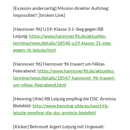
[Exzessiv andersartig] Mission direkter Aufstieg:
Impossible?: [broken Link]
[Hannover 96] U19: Klasse 3:1-Sieg gegen RB
Leipzig:
https://www.hannover96.de/aktuelles-
termine/news/details/18540-u19-klasse-31-sieg-
gegen-rb-leipzig.html
[Hannover 96] Hannover 96 trauert um Niklas
Feierabend:
https://www.hannover96.de/aktuelles-
termine/news/details/18547-hannover-96-trauert-
um-niklas-feierabend.html
[Henning Uhle] RB Leipzig empfing die DSC Arminia
Bielefeld:
http://www.henning-uhle.eu/sport/rb-
leipzig-empfing-die-dsc-arminia-bielefeld
[Kicker] Behrendt ärgert Leipzig mit Urgewalt: