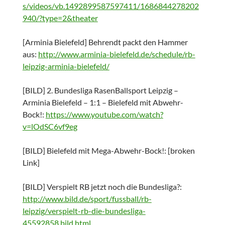
s/videos/vb.1492899587597411/1686844278202
940/?type=2&theater
[Arminia Bielefeld] Behrendt packt den Hammer
aus:
http://www.arminia-bielefeld.de/schedule/rb-
leipzig-arminia-bielefeld/
[BILD] 2. Bundesliga RasenBallsport Leipzig –
Arminia Bielefeld – 1:1 – Bielefeld mit Abwehr-
Bock!:
https://www.youtube.com/watch?
v=lOdSC6vf9eg
[BILD] Bielefeld mit Mega-Abwehr-Bock!: [broken
Link]
[BILD] Verspielt RB jetzt noch die Bundesliga?:
http://www.bild.de/sport/fussball/rb-
leipzig/verspielt-rb-die-bundesliga-
45592858.bild.html