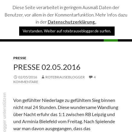
Diese Seite verarbeitet in geringem Ausmaß Daten der
Benutzer, vor allem in der Kommentarfunktion. Mehr Infos dazu
in der
Datenschutzerklärung.
.
Suchen
Verstanden. Weiter auf rotebrauseblogger.de surfen.
rotebrauseblogger
SPRINGE
PRIMÄR
ZUM
MENÜ
INHALT
PRESSE
PRESSE 02.05.2016
02/05/2016
ROTEBRAUSEBLOGGER
4
KOMMENTARE
rotebrauseblogger unterstützen
Von gefühlter Niederlage zu gefühltem Sieg binnen
nicht mal 24 Stunden. Diese wundersame Wandlung
über Nacht erfuhr das 1:1 zwischen RB Leipzig und
und Arminia Bielefeld vom Freitag. Nach Spielende
war man davon ausgegangen, dass das