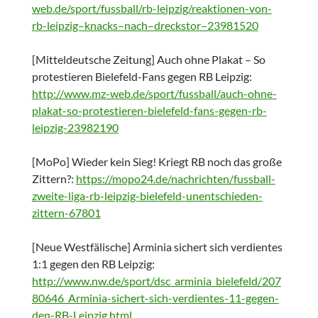
web.de/sport/fussball/rb-leipzig/reaktionen-von-
rb-leipzig–knacks–nach–dreckstor–23981520
[Mitteldeutsche Zeitung] Auch ohne Plakat – So
protestieren Bielefeld-Fans gegen RB Leipzig:
http://www.mz-web.de/sport/fussball/auch-ohne-
plakat-so-protestieren-bielefeld-fans-gegen-rb-
leipzig-23982190
[MoPo] Wieder kein Sieg! Kriegt RB noch das große
Zittern?:
https://mopo24.de/nachrichten/fussball-
zweite-liga-rb-leipzig-bielefeld-unentschieden-
zittern-67801
[Neue Westfälische] Arminia sichert sich verdientes
1:1 gegen den RB Leipzig:
http://www.nw.de/sport/dsc_arminia_bielefeld/207
80646_Arminia-sichert-sich-verdientes-11-gegen-
den-RB-Leipzig.html