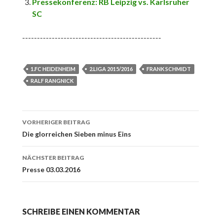
Pressekonferenz: RB Leipzig vs. Karlsruher
SC
-----------------------------------------------
1.FC HEIDENHEIM
2.LIGA 2015/2016
FRANK SCHMIDT
RALF RANGNICK
Beitrags-
VORHERIGER BEITRAG
Navigation
Die glorreichen Sieben minus Eins
NÄCHSTER BEITRAG
Presse 03.03.2016
SCHREIBE EINEN KOMMENTAR