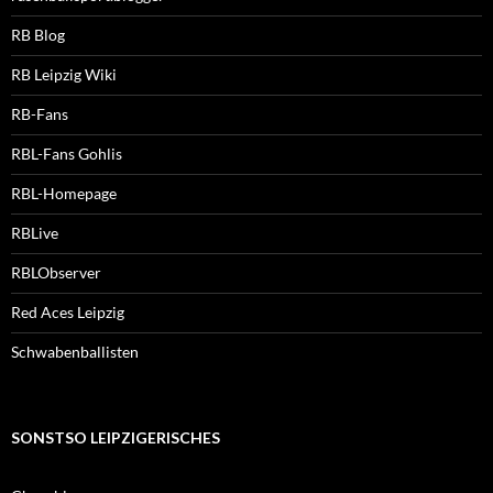
RB Blog
RB Leipzig Wiki
RB-Fans
RBL-Fans Gohlis
RBL-Homepage
RBLive
RBLObserver
Red Aces Leipzig
Schwabenballisten
SONSTSO LEIPZIGERISCHES