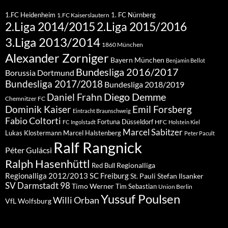
1.FC Heidenheim
1. FC Nürnberg
1.FC Kaiserslautern
2.Liga 2015/2016
2.Liga 2014/2015
3.Liga 2013/2014
1860 München
Alexander Zorniger
Bayern München
Benjamin Bellot
Bundesliga 2016/2017
Borussia Dortmund
Bundesliga 2017/2018
Bundesliga 2018/2019
Diego Demme
Daniel Frahn
Chemnitzer FC
Dominik Kaiser
Emil Forsberg
Eintracht Braunschweig
Fabio Coltorti
Fortuna Düsseldorf
HFC
FC Ingolstadt
Holstein Kiel
Marcel Sabitzer
Lukas Klostermann
Marcel Halstenberg
Peter Pacult
Ralf Rangnick
Péter Gulácsi
Ralph Hasenhüttl
Regionalliga
Red Bull
Regionalliga 2012/2013
SC Freiburg
St. Pauli
Stefan Ilsanker
SV Darmstadt 98
Timo Werner
Tim Sebastian
Union Berlin
Yussuf Poulsen
Willi Orban
VfL Wolfsburg