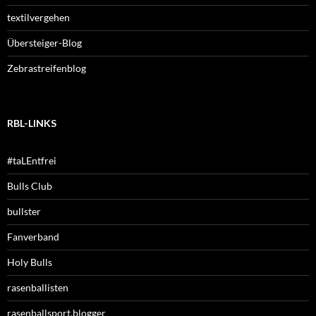
textilvergehen
Übersteiger-Blog
Zebrastreifenblog
RBL-LINKS
#taLEntfrei
Bulls Club
bullster
Fanverband
Holy Bulls
rasenballisten
rasenballsport.blogger