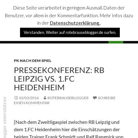
Diese Seite verarbeitet in geringem Ausmaß Daten der
Benutzer, vor allem in der Kommentarfunktion. Mehr Infos dazu
in der
Datenschutzerklärung.
.
Suchen
Verstanden. Weiter auf rotebrauseblogger.de surfen.
rotebrauseblogger
SPRINGE
PRIMÄR
ZUM
MENÜ
INHALT
PK NACH DEM SPIEL
PRESSEKONFERENZ: RB
LEIPZIG VS. 1.FC
HEIDENHEIM
02/03/2016
ROTEBRAUSEBLOGGER
SCHREIBE
rotebrauseblogger unterstützen
EINEN KOMMENTAR
[Nach dem Zweitligaspiel zwischen RB Leipzig und
dem 1.FC Heidenheim hier die Einschätzungen der
beiden Trainer Frank Schmidt und Ralf Rangnick von