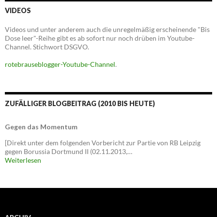
VIDEOS
Videos und unter anderem auch die unregelmäßig erscheinende "Bis
Dose leer"-Reihe gibt es ab sofort nur noch drüben im Youtube-
Channel. Stichwort DSGVO.
rotebrauseblogger-Youtube-Channel
.
ZUFÄLLIGER BLOGBEITRAG (2010 BIS HEUTE)
Gegen das Momentum
[Direkt unter dem folgenden Vorbericht zur Partie von RB Leipzig
gegen Borussia Dortmund II (02.11.2013,…
Weiterlesen