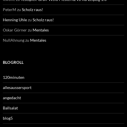
PeterM
zu
Scholz raus!
Henning Uhle
zu
Scholz raus!
Oskar Görner
zu
Mentales
NullAhnung
zu
Mentales
BLOGROLL
120minuten
allesaussersport
angedacht
Ballsalat
blog5