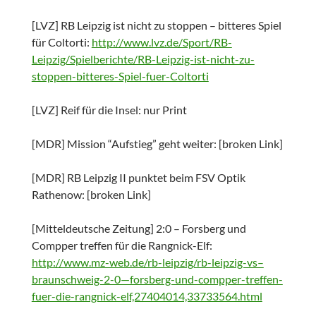
[LVZ] RB Leipzig ist nicht zu stoppen – bitteres Spiel
für Coltorti:
http://www.lvz.de/Sport/RB-
Leipzig/Spielberichte/RB-Leipzig-ist-nicht-zu-
stoppen-bitteres-Spiel-fuer-Coltorti
[LVZ] Reif für die Insel: nur Print
[MDR] Mission “Aufstieg” geht weiter: [broken Link]
[MDR] RB Leipzig II punktet beim FSV Optik
Rathenow: [broken Link]
[Mitteldeutsche Zeitung] 2:0 – Forsberg und
Compper treffen für die Rangnick-Elf:
http://www.mz-web.de/rb-leipzig/rb-leipzig-vs–
braunschweig-2-0—forsberg-und-compper-treffen-
fuer-die-rangnick-elf,27404014,33733564.html