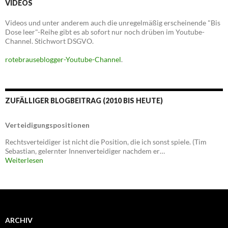
VIDEOS
Videos und unter anderem auch die unregelmäßig erscheinende "Bis
Dose leer"-Reihe gibt es ab sofort nur noch drüben im Youtube-
Channel. Stichwort DSGVO.
rotebrauseblogger-Youtube-Channel
.
ZUFÄLLIGER BLOGBEITRAG (2010 BIS HEUTE)
Verteidigungspositionen
Rechtsverteidiger ist nicht die Position, die ich sonst spiele. (Tim
Sebastian, gelernter Innenverteidiger nachdem er…
Weiterlesen
ARCHIV