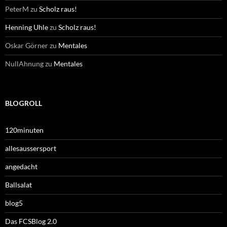
PeterM
zu
Scholz raus!
Henning Uhle
zu
Scholz raus!
Oskar Görner
zu
Mentales
NullAhnung
zu
Mentales
BLOGROLL
120minuten
allesaussersport
angedacht
Ballsalat
blog5
Das FCSBlog 2.0