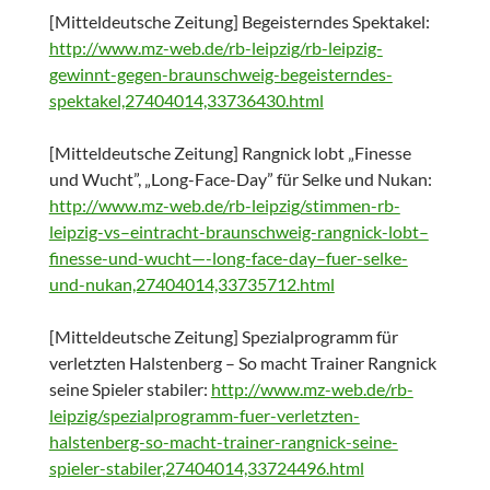
[Mitteldeutsche Zeitung] Begeisterndes Spektakel:
http://www.mz-web.de/rb-leipzig/rb-leipzig-
gewinnt-gegen-braunschweig-begeisterndes-
spektakel,27404014,33736430.html
[Mitteldeutsche Zeitung] Rangnick lobt „Finesse
und Wucht”, „Long-Face-Day” für Selke und Nukan:
http://www.mz-web.de/rb-leipzig/stimmen-rb-
leipzig-vs–eintracht-braunschweig-rangnick-lobt–
finesse-und-wucht—-long-face-day–fuer-selke-
und-nukan,27404014,33735712.html
[Mitteldeutsche Zeitung] Spezialprogramm für
verletzten Halstenberg – So macht Trainer Rangnick
seine Spieler stabiler:
http://www.mz-web.de/rb-
leipzig/spezialprogramm-fuer-verletzten-
halstenberg-so-macht-trainer-rangnick-seine-
spieler-stabiler,27404014,33724496.html