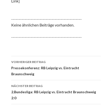
Link]
-----------------------------------------------
Keine ähnlichen Beiträge vorhanden.
-----------------------------------------------
Beitrags-
VORHERIGER BEITRAG
Navigation
Pressekonferenz: RB Leipzig vs. Eintracht
Braunschweig
NÄCHSTER BEITRAG
2.Bundesliga: RB Leipzig vs. Eintracht Braunschweig
2:0