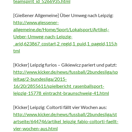
teamspirit_id_5266935.html
[Gießener Allgemeine] Über Umweg nach Leipzig:
http://www.giessener-
allgemeine.de/Home/Sport/Lokalsport/Artikel,-
Ueber-Umweg-nach-Leipzig-
_arid,623867_costart,2_regid,1_puid,1_pageid,115.h
tml
[Kicker] Leipzig furios – Gikiewicz pariert und patzt:
http://www.kicker.de/news/fussball/2bundesliga/sp
ieltag/2-bundesliga/2015-
16/20/2855611/spielbericht_rasenballsport-
leipzig-15778_eintracht-braunschweig-41.html
[Kicker] Leipzig: Coltorti fällt vier Wochen aus:
http://www.kicker.de/news/fussball/2bundesliga/st
artseite/644746/artikel_leipzig_fabio-coltorti-faellt-
vier-wochen-aus.html