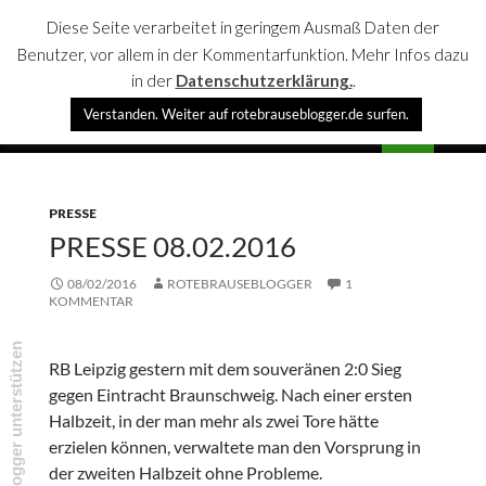
Diese Seite verarbeitet in geringem Ausmaß Daten der
Benutzer, vor allem in der Kommentarfunktion. Mehr Infos dazu
in der
Datenschutzerklärung.
.
Suchen
Verstanden. Weiter auf rotebrauseblogger.de surfen.
rotebrauseblogger
SPRINGE
PRIMÄR
ZUM
MENÜ
INHALT
PRESSE
PRESSE 08.02.2016
08/02/2016
ROTEBRAUSEBLOGGER
1
KOMMENTAR
rotebrauseblogger unterstützen
RB Leipzig gestern mit dem souveränen 2:0 Sieg
gegen Eintracht Braunschweig. Nach einer ersten
Halbzeit, in der man mehr als zwei Tore hätte
erzielen können, verwaltete man den Vorsprung in
der zweiten Halbzeit ohne Probleme.