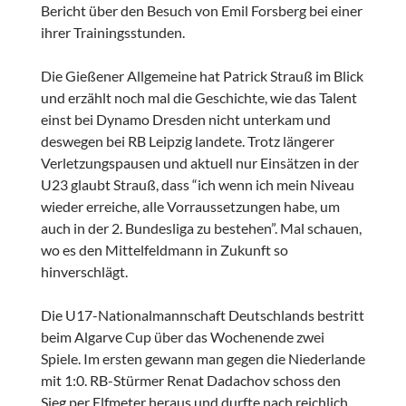
Bericht über den Besuch von Emil Forsberg bei einer
ihrer Trainingsstunden.
Die Gießener Allgemeine hat Patrick Strauß im Blick
und erzählt noch mal die Geschichte, wie das Talent
einst bei Dynamo Dresden nicht unterkam und
deswegen bei RB Leipzig landete. Trotz längerer
Verletzungspausen und aktuell nur Einsätzen in der
U23 glaubt Strauß, dass “ich wenn ich mein Niveau
wieder erreiche, alle Vorraussetzungen habe, um
auch in der 2. Bundesliga zu bestehen”. Mal schauen,
wo es den Mittelfeldmann in Zukunft so
hinverschlägt.
Die U17-Nationalmannschaft Deutschlands bestritt
beim Algarve Cup über das Wochenende zwei
Spiele. Im ersten gewann man gegen die Niederlande
mit 1:0. RB-Stürmer Renat Dadachov schoss den
Sieg per Elfmeter heraus und durfte nach reichlich