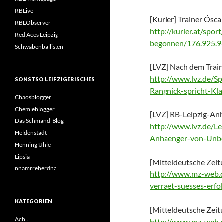
RBLive
[Kurier] Trainer Ósca
RBLObserver
http://kurier.at/spor
Red Aces Leipzig
begonnen/176.925.
Schwabenballisten
[LVZ] Nach dem Traini
http://www.lvz.de/S
SONSTSO LEIPZIGERISCHES
Rangnick-spricht-Kla
Chaosblogger
Chemieblogger
[LVZ] RB-Leipzig-A
Das Schmand-Blog
http://www.lvz.de/Lei
Heldenstadt
Anhaenger-von-Unb
Henning Uhle
Lipsia
[Mitteldeutsche Zeit
nnamrreherdna
http://www.mz-web.de
verraet-suesses-erf
KATEGORIEN
[Mitteldeutsche Zei
Ach…
http://www.mz-web.de