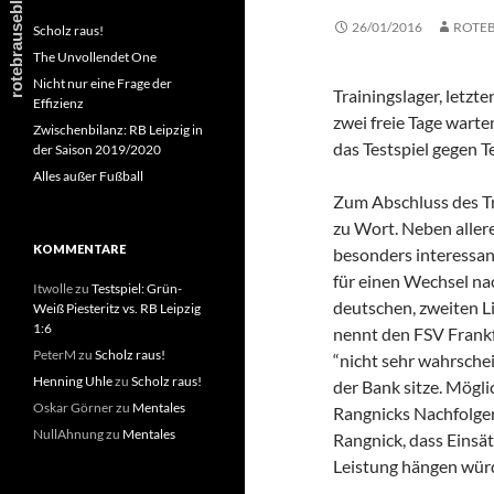
26/01/2016
ROTE
Scholz raus!
The Unvollendet One
Nicht nur eine Frage der
Trainingslager, letzt
Effizienz
zwei freie Tage wart
Zwischenbilanz: RB Leipzig in
das Testspiel gegen T
der Saison 2019/2020
Alles außer Fußball
Zum Abschluss des T
zu Wort. Neben aller
KOMMENTARE
besonders interessan
für einen Wechsel nac
Itwolle
zu
Testspiel: Grün-
deutschen, zweiten Lig
Weiß Piesteritz vs. RB Leipzig
1:6
nennt den FSV Frankf
PeterM
zu
Scholz raus!
“nicht sehr wahrschei
Henning Uhle
zu
Scholz raus!
der Bank sitze. Mögli
Oskar Görner
zu
Mentales
Rangnicks Nachfolger
NullAhnung
zu
Mentales
Rangnick, dass Einsät
Leistung hängen wür