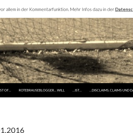
or allem in der Kommentarfunktion. Mehr Infos dazu in der
Datensc
RINGE ZUM INHALT
ST OF…
ROTEBRAUSEBLOGGER… WILL
…IST…
…DISCLAIMS, CLAIMS UND 
01.2016