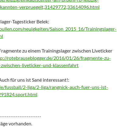
kannten-verpruegelt,31429772,33614096.html
slager-Tagesticker Belek:
bullen.com/neuigkeiten/Saison_2015_16/Trainingslager-
ml
Fragmente zu einem Trainingslager zwischen Liveticker
tp://rotebrauseblogger.de/2016/01/26/fragmente-zu-
-zwischen-liveticker-und-klassenfahrt
Auch für uns ist Sané interessant!:
.de/fussball/2-liga/2-liga/rangnick-auch-fuer-uns-ist-
291824.sport.html
-----------------------
räge vorhanden.