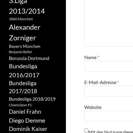
3.Liga
2013/2014
1860 München
Alexander
Zorniger
Bayern München
Benjamin Bellot
Name
*
Borussia Dortmund
Bundesliga
2016/2017
E-Mail-Adresse
*
Bundesliga
2017/2018
Bundesliga 2018/2019
Chemnitzer FC
Website
Daniel Frahn
Diego Demme
Dominik Kaiser
Mit der Nutzung diese