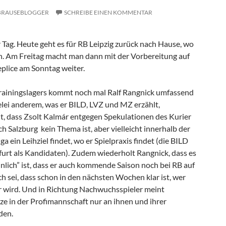
BRAUSEBLOGGER
SCHREIBE EINEN KOMMENTAR
er Tag. Heute geht es für RB Leipzig zurück nach Hause, wo
en. Am Freitag macht man dann mit der Vorbereitung auf
eplice am Sonntag weiter.
rainingslagers kommt noch mal Ralf Rangnick umfassend
elei anderem, was er BILD, LVZ und MZ erzählt,
t, dass Zsolt Kalmár entgegen Spekulationen des Kurier
h Salzburg kein Thema ist, aber vielleicht innerhalb der
a ein Leihziel findet, wo er Spielpraxis findet (die BILD
urt als Kandidaten). Zudem wiederholt Rangnick, dass es
nlich” ist, dass er auch kommende Saison noch bei RB auf
ch sei, dass schon in den nächsten Wochen klar ist, wer
 wird. Und in Richtung Nachwuchsspieler meint
ze in der Profimannschaft nur an ihnen und ihrer
den.