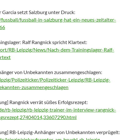
r Garcia setzt Salzburg unter Druck:
t/fussball/fussball-in-salzburg-hat-ein-neues-zeitalter-
966
ngslager: Ralf Rangnick spricht Klartext:
port/RB-Leipzig/News/Nach-dem-Trainingslager-Ralf-
rtext
nhänger von Unbekannten zusammengeschlagen:
pzig/Polizeiticker/Polizeiticker-Leipzig/RB-Leipzig-
ekannten-zusammengeschlagen
ung] Rangnick verrät süßes Erfolgsrezept:
/rb-leipzig/rb-leipzig-trainer-im-interview-rangnick-
olgsrezept,27404014,33607290.html
tung] RB-Leipzig-Anhänger von Unbekannten verprügelt:
/leipzig/einkaufscenter-am-bruehl-rb-leipzig-