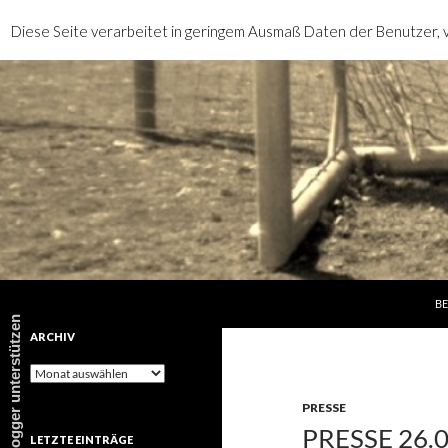
Diese Seite verarbeitet in geringem Ausmaß Daten der Benutzer, v
SP
Suchen
rotebrauseblogger
BE
rotebrauseblogger unterstützen
ARCHIV
Archiv
PRESSE
PRESSE 26.
LETZTE EINTRÄGE