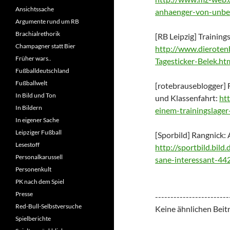
Ansichtssache
anhaenger-von-unbe
Argumente rund um RB
Brachialrethorik
[RB Leipzig] Training
Champagner statt Bier
http://www.dieroten
Früher wars..
Tagesticker-Belek.ht
Fußballdeutschland
Fußballwelt
[rotebrauseblogger] 
In Bild und Ton
und Klassenfahrt:
ht
In Bildern
einem-trainingslager
In eigener Sache
Leipziger Fußball
[Sporbild] Rangnick: 
Lesestoff
http://sportbild.bild
Personalkarussell
sane-interessant-44
Personenkult
PK nach dem Spiel
Presse
------------------------
Red-Bull-Selbstversuche
Keine ähnlichen Beit
Spielberichte