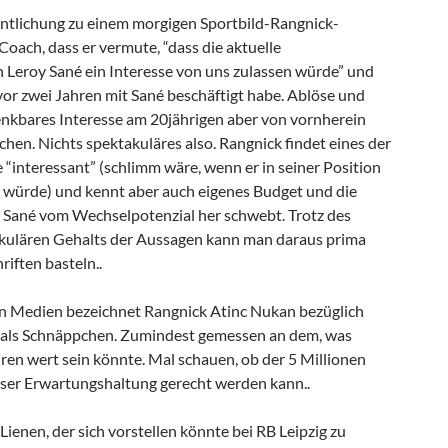
entlichung zu einem morgigen Sportbild-Rangnick-
 Coach, dass er vermute, “dass die aktuelle
n Leroy Sané ein Interesse von uns zulassen würde” und
vor zwei Jahren mit Sané beschäftigt habe. Ablöse und
nkbares Interesse am 20jährigen aber von vornherein
hen. Nichts spektakuläres also. Rangnick findet eines der
“interessant” (schlimm wäre, wenn er in seiner Position
 würde) und kennt aber auch eigenes Budget und die
n Sané vom Wechselpotenzial her schwebt. Trotz des
kulären Gehalts der Aussagen kann man daraus prima
iften basteln..
n Medien bezeichnet Rangnick Atinc Nukan bezüglich
als Schnäppchen. Zumindest gemessen an dem, was
ren wert sein könnte. Mal schauen, ob der 5 Millionen
ser Erwartungshaltung gerecht werden kann..
ienen, der sich vorstellen könnte bei RB Leipzig zu