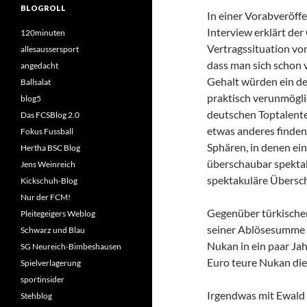
BLOGROLL
In einer Vorabveröff
Interview erklärt der
120minuten
Vertragssituation vo
allesaussersport
dass man sich schon 
angedacht
Gehalt würden ein de
Ballsalat
praktisch verunmöglic
blog5
deutschen Toptalente 
Das FCSBlog 2.0
etwas anderes finden
Fokus Fussball
Sphären, in denen ei
Hertha BSC Blog
überschaubar spekta
Jens Weinreich
spektakuläre Überschr
Kickschuh-Blog
Nur der FCM!
Gegenüber türkische
Pleitegeigers Weblog
seiner Ablösesumme 
Schwarz und Blau
Nukan in ein paar Jah
SG Neureich-Bimbeshausen
Euro teure Nukan die
Spielverlagerung
sportinsider
Irgendwas mit Ewald L
Stehblog