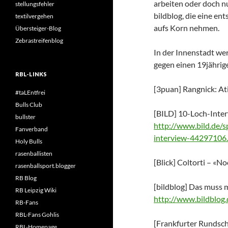
arbeiten oder doch nu
stellungsfehler
bildblog, die eine e
textilvergehen
aufs Korn nehmen.
Übersteiger-Blog
Zebrastreifenblog
In der Innenstadt we
gegen einen 19jährige
RBL-LINKS
[3puan] Rangnick: Ati
#taLEntfrei
Bulls Club
[BILD] 10-Loch-Inter
bullster
http://www.bild.de/s
Fanverband
interview-44297106.
Holy Bulls
rasenballisten
[Blick] Coltorti – «N
rasenballsport.blogger
RB Blog
[bildblog] Das muss m
RB Leipzig Wiki
http://www.bildblog
RB-Fans
RBL-Fans Gohlis
[Frankfurter Rundsch
RBL-Homepage