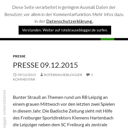
Diese Seite verarbeitet in geringem Ausmaß Daten der
Benutzer, vor allem in der Kommentarfunktion. Mehr Infos dazu
in der
Datenschutzerklärung.
.
Suchen
Verstanden. Weiter auf rotebrauseblogger.de surfen.
rotebrauseblogger
SPRINGE
PRIMÄR
ZUM
MENÜ
INHALT
PRESSE
PRESSE 09.12.2015
09/12/2015
ROTEBRAUSEBLOGGER
1
KOMMENTAR
rotebrauseblogger unterstützen
Bunter Strauß an Themen rund um RB Leipzig an
einem grauen Mittwoch vor den letzten zwei Spielen
in diesem Jahr. Die Badische Zeitung sieht mit Hilfe
des Freiburger Sportdirektors Klemens Hartenbach
die Leipziger neben dem SC Freiburg als zentrale