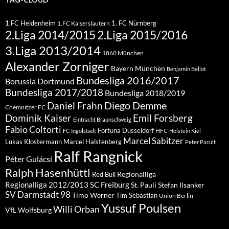
1.FC Heidenheim
1. FC Nürnberg
1.FC Kaiserslautern
2.Liga 2015/2016
2.Liga 2014/2015
3.Liga 2013/2014
1860 München
Alexander Zorniger
Bayern München
Benjamin Bellot
Bundesliga 2016/2017
Borussia Dortmund
Bundesliga 2017/2018
Bundesliga 2018/2019
Diego Demme
Daniel Frahn
Chemnitzer FC
Dominik Kaiser
Emil Forsberg
Eintracht Braunschweig
Fabio Coltorti
Fortuna Düsseldorf
HFC
FC Ingolstadt
Holstein Kiel
Marcel Sabitzer
Lukas Klostermann
Marcel Halstenberg
Peter Pacult
Ralf Rangnick
Péter Gulácsi
Ralph Hasenhüttl
Regionalliga
Red Bull
Regionalliga 2012/2013
SC Freiburg
St. Pauli
Stefan Ilsanker
SV Darmstadt 98
Timo Werner
Tim Sebastian
Union Berlin
Yussuf Poulsen
Willi Orban
VfL Wolfsburg