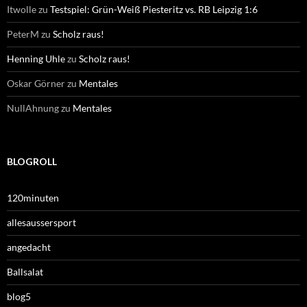
Itwolle
zu
Testspiel: Grün-Weiß Piesteritz vs. RB Leipzig 1:6
PeterM
zu
Scholz raus!
Henning Uhle
zu
Scholz raus!
Oskar Görner
zu
Mentales
NullAhnung
zu
Mentales
BLOGROLL
120minuten
allesaussersport
angedacht
Ballsalat
blog5