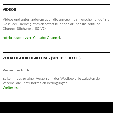
VIDEOS
Videos und unter anderem auch die unregelmäßig erscheinende "Bis
Dose leer"-Reihe gibt es ab sofort nur noch drüben im Youtube-
Channel. Stichwort DSGVO.
rotebrauseblogger-Youtube-Channel
.
ZUFÄLLIGER BLOGBEITRAG (2010 BIS HEUTE)
Verzerrter Blick
Es kommt es zu einer Verzerrung des Wettbewerbs zulasten der
Vereine, die unter normalen Bedingungen…
Weiterlesen