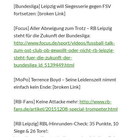
[Bundesliga] Leipzig will Siegesserie gegen FSV
fortsetzen: [broken Link]
[Focus] Aller Abneigung zum Trotz – RB Leipzig
steht für die Zukunft der Bundesliga:
http://www.focus.de/sport/videos/fussball-talk-
zum-ost-club-ob-gewollt-oder-nicht-rb-leipzig-
steht-fuer-die-zukunft-der-
bundesliga_id_5139449.html
[MoPo] Terrence Boyd – Seine Leidenszeit nimmt
einfach kein Ende: [broken Link]
[RB-Fans] Keine Attacke mehr:
http://www.rb-
fans.de/artikel/20151208-special-trompeter.html
[RB Leipzig] RBL-Hinrunden-Check: 35 Punkte, 10
Siege & 26 Tore!: