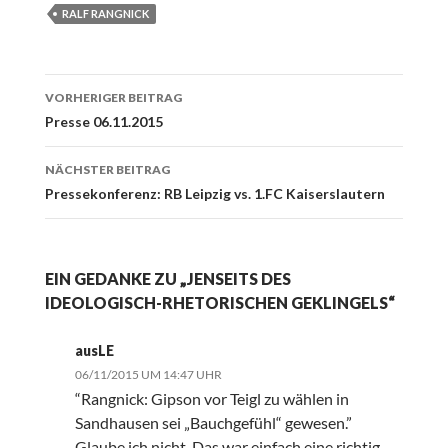
RALF RANGNICK
Beitrags-
VORHERIGER BEITRAG
Navigation
Presse 06.11.2015
NÄCHSTER BEITRAG
Pressekonferenz: RB Leipzig vs. 1.FC Kaiserslautern
EIN GEDANKE ZU „JENSEITS DES
IDEOLOGISCH-RHETORISCHEN GEKLINGELS“
ausLE
06/11/2015 UM 14:47 UHR
“Rangnick: Gipson vor Teigl zu wählen in
Sandhausen sei „Bauchgefühl“ gewesen.”
Glaube ich nicht. Das war einfach eine richtig