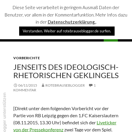
Diese Seite verarbeitet in geringem Ausmaß Daten der
Benutzer, vor allem in der Kommentarfunktion. Mehr Infos dazu
in der
Datenschutzerklärung.
.
Suchen
Verstanden. Weiter auf rotebrauseblogger.de surfen.
rotebrauseblogger
SPRINGE
PRIMÄR
ZUM
MENÜ
INHALT
VORBERICHTE
JENSEITS DES IDEOLOGISCH-
RHETORISCHEN GEKLINGELS
06/11/2015
ROTEBRAUSEBLOGGER
1
KOMMENTAR
rotebrauseblogger unterstützen
[Direkt unter dem folgenden Vorbericht vor der
Partie von RB Leipzig gegen den 1.FC Kaiserslautern
(08.11.2015, 13.30 Uhr) befindet sich der
Liveticker
von der Pressekonferenz
zwei Tage vor dem Spiel.