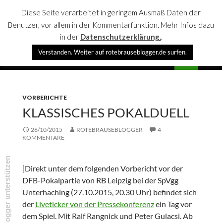
Diese Seite verarbeitet in geringem Ausmaß Daten der
Benutzer, vor allem in der Kommentarfunktion. Mehr Infos dazu
in der
Datenschutzerklärung.
.
Suchen
Verstanden. Weiter auf rotebrauseblogger.de surfen.
rotebrauseblogger
SPRINGE
PRIMÄR
ZUM
MENÜ
INHALT
VORBERICHTE
KLASSISCHES POKALDUELL
26/10/2015
ROTEBRAUSEBLOGGER
4
KOMMENTARE
rotebrauseblogger unterstützen
[Direkt unter dem folgenden Vorbericht vor der
DFB-Pokalpartie von RB Leipzig bei der SpVgg
Unterhaching (27.10.2015, 20.30 Uhr) befindet sich
der
Liveticker von der Pressekonferenz
ein Tag vor
dem Spiel. Mit Ralf Rangnick und Peter Gulacsi. Ab