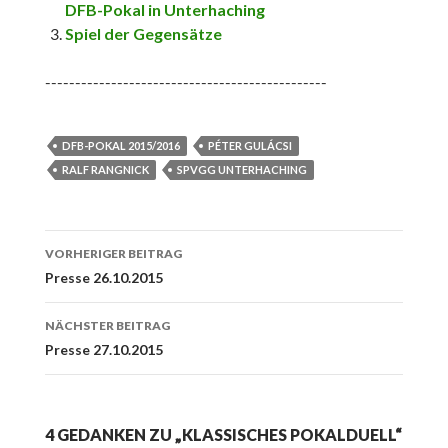
DFB-Pokal in Unterhaching
Spiel der Gegensätze
-----------------------------------------------
DFB-POKAL 2015/2016
PÉTER GULÁCSI
RALF RANGNICK
SPVGG UNTERHACHING
Beitrags-
VORHERIGER BEITRAG
Navigation
Presse 26.10.2015
NÄCHSTER BEITRAG
Presse 27.10.2015
4 GEDANKEN ZU „KLASSISCHES POKALDUELL“