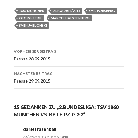
1860 MÜNCHEN
2.LIGA 2015/2016
EMIL FORSBERG
GEORG TEIGL
MARCEL HALSTENBERG
SVEN JABLONSKI
Beitrags-
VORHERIGER BEITRAG
Navigation
Presse 28.09.2015
NÄCHSTER BEITRAG
Presse 29.09.2015
15 GEDANKEN ZU „2.BUNDESLIGA: TSV 1860
MÜNCHEN VS. RB LEIPZIG 2:2“
daniel rasenball
28/09/2015 UM 10:02 UHR