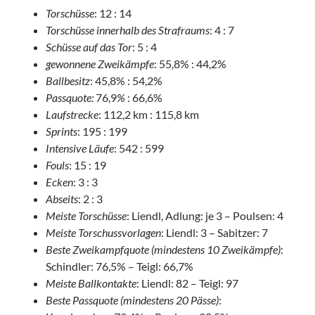
Torschüsse
: 12 : 14
Torschüsse innerhalb des Strafraums
: 4 : 7
Schüsse auf das Tor
: 5 : 4
gewonnene Zweikämpfe
: 55,8% : 44,2%
Ballbesitz
: 45,8% : 54,2%
Passquote:
76,9
%
: 66,6%
Laufstrecke
: 112,2 km : 115,8 km
Sprints
: 195 : 199
Intensive Läufe
: 542 : 599
Fouls
: 15 : 19
Ecken
: 3 : 3
Abseits
: 2 : 3
Meiste Torschüsse
: Liendl, Adlung: je 3 – Poulsen: 4
Meiste Torschussvorlagen
: Liendl: 3 – Sabitzer: 7
Beste Zweikampfquote (mindestens 10 Zweikämpfe)
:
Schindler: 76,5% – Teigl: 66,7%
Meiste Ballkontakte
: Liendl: 82 – Teigl: 97
Beste Passquote (mindestens 20 Pässe)
: