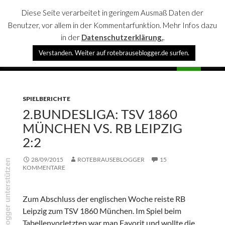
Diese Seite verarbeitet in geringem Ausmaß Daten der
Benutzer, vor allem in der Kommentarfunktion. Mehr Infos dazu
in der
Datenschutzerklärung.
.
Suchen
Verstanden. Weiter auf rotebrauseblogger.de surfen.
rotebrauseblogger
SPRINGE
PRIMÄR
ZUM
MENÜ
INHALT
SPIELBERICHTE
2.BUNDESLIGA: TSV 1860
MÜNCHEN VS. RB LEIPZIG
2:2
28/09/2015
ROTEBRAUSEBLOGGER
15
rotebrauseblogger unterstützen
KOMMENTARE
Zum Abschluss der englischen Woche reiste RB
Leipzig zum TSV 1860 München. Im Spiel beim
Tabellenvorletzten war man Favorit und wollte die