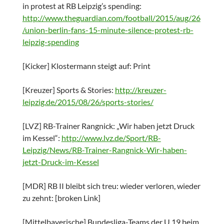
in protest at RB Leipzig’s spending:
http://www.theguardian.com/football/2015/aug/26
/union-berlin-fans-15-minute-silence-protest-rb-
leipzig-spending
[Kicker] Klostermann steigt auf: Print
[Kreuzer] Sports & Stories:
http://kreuzer-
leipzig.de/2015/08/26/sports-stories/
[LVZ] RB-Trainer Rangnick: „Wir haben jetzt Druck
im Kessel“:
http://www.lvz.de/Sport/RB-
Leipzig/News/RB-Trainer-Rangnick-Wir-haben-
jetzt-Druck-im-Kessel
[MDR] RB II bleibt sich treu: wieder verloren, wieder
zu zehnt: [broken Link]
[Mittelbayerische] Bundesliga-Teams der U 19 beim