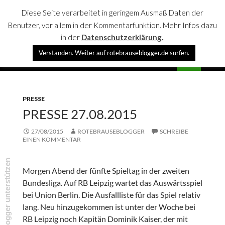
Diese Seite verarbeitet in geringem Ausmaß Daten der
Benutzer, vor allem in der Kommentarfunktion. Mehr Infos dazu
in der
Datenschutzerklärung.
.
Suchen
Verstanden. Weiter auf rotebrauseblogger.de surfen.
rotebrauseblogger
SPRINGE
PRIMÄR
ZUM
MENÜ
INHALT
PRESSE
PRESSE 27.08.2015
27/08/2015
ROTEBRAUSEBLOGGER
SCHREIBE
EINEN KOMMENTAR
rotebrauseblogger unterstützen
Morgen Abend der fünfte Spieltag in der zweiten
Bundesliga. Auf RB Leipzig wartet das Auswärtsspiel
bei Union Berlin. Die Ausfallliste für das Spiel relativ
lang. Neu hinzugekommen ist unter der Woche bei
RB Leipzig noch Kapitän Dominik Kaiser, der mit