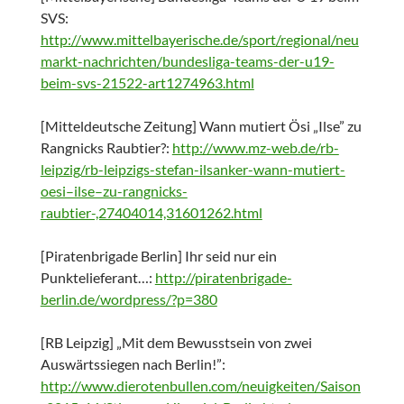
SVS:
http://www.mittelbayerische.de/sport/regional/neu
markt-nachrichten/bundesliga-teams-der-u19-
beim-svs-21522-art1274963.html
[Mitteldeutsche Zeitung] Wann mutiert Ösi „Ilse” zu
Rangnicks Raubtier?:
http://www.mz-web.de/rb-
leipzig/rb-leipzigs-stefan-ilsanker-wann-mutiert-
oesi–ilse–zu-rangnicks-
raubtier-,27404014,31601262.html
[Piratenbrigade Berlin] Ihr seid nur ein
Punktelieferant…:
http://piratenbrigade-
berlin.de/wordpress/?p=380
[RB Leipzig] „Mit dem Bewusstsein von zwei
Auswärtssiegen nach Berlin!”:
http://www.dierotenbullen.com/neuigkeiten/Saison