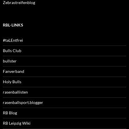
Zebrastreifenblog
RBL-LINKS
#taLEntfrei
Bulls Club
bullster
Fanverband
Holy Bulls
rasenballisten
rasenballsport.blogger
RB Blog
RB Leipzig Wiki