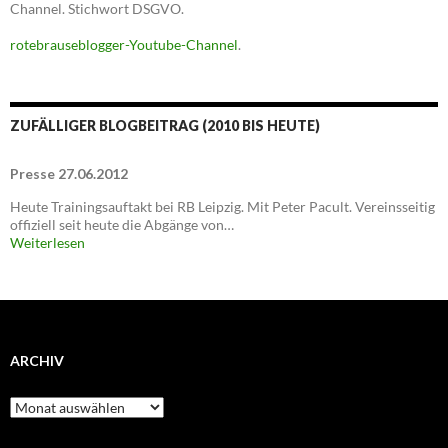
Channel. Stichwort DSGVO.
rotebrauseblogger-Youtube-Channel
.
ZUFÄLLIGER BLOGBEITRAG (2010 BIS HEUTE)
Presse 27.06.2012
Heute Trainingsauftakt bei RB Leipzig. Mit Peter Pacult. Vereinsseitig
offiziell seit heute die Abgänge von…
Weiterlesen
ARCHIV
Archiv