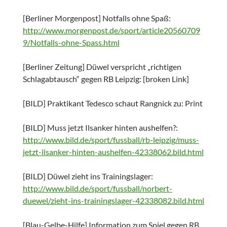
[Berliner Morgenpost] Notfalls ohne Spaß:
http://www.morgenpost.de/sport/article20560709
9/Notfalls-ohne-Spass.html
[Berliner Zeitung] Düwel verspricht „richtigen
Schlagabtausch“ gegen RB Leipzig: [broken Link]
[BILD] Praktikant Tedesco schaut Rangnick zu: Print
[BILD] Muss jetzt Ilsanker hinten aushelfen?:
http://www.bild.de/sport/fussball/rb-leipzig/muss-
jetzt-ilsanker-hinten-aushelfen-42338062.bild.html
[BILD] Düwel zieht ins Trainingslager:
http://www.bild.de/sport/fussball/norbert-
duewel/zieht-ins-trainingslager-42338082.bild.html
[Blau-Gelbe-Hilfe] Information zum Spiel gegen RB