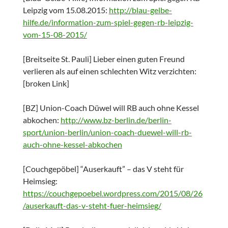
Leipzig vom 15.08.2015:
http://blau-gelbe-
hilfe.de/information-zum-spiel-gegen-rb-leipzig-
vom-15-08-2015/
[Breitseite St. Pauli] Lieber einen guten Freund
verlieren als auf einen schlechten Witz verzichten:
[broken Link]
[BZ] Union-Coach Düwel will RB auch ohne Kessel
abkochen:
http://www.bz-berlin.de/berlin-
sport/union-berlin/union-coach-duewel-will-rb-
auch-ohne-kessel-abkochen
[Couchgepöbel] “Auserkauft” – das V steht für
Heimsieg:
https://couchgepoebel.wordpress.com/2015/08/26
/auserkauft-das-v-steht-fuer-heimsieg/