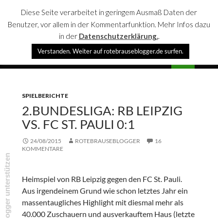
Diese Seite verarbeitet in geringem Ausmaß Daten der
Benutzer, vor allem in der Kommentarfunktion. Mehr Infos dazu
in der
Datenschutzerklärung.
.
Suchen
Verstanden. Weiter auf rotebrauseblogger.de surfen.
rotebrauseblogger
SPRINGE
PRIMÄR
ZUM
MENÜ
INHALT
SPIELBERICHTE
2.BUNDESLIGA: RB LEIPZIG
VS. FC ST. PAULI 0:1
24/08/2015
ROTEBRAUSEBLOGGER
16
KOMMENTARE
rotebrauseblogger unterstützen
Heimspiel von RB Leipzig gegen den FC St. Pauli.
Aus irgendeinem Grund wie schon letztes Jahr ein
massentaugliches Highlight mit diesmal mehr als
40.000 Zuschauern und ausverkauftem Haus (letzte