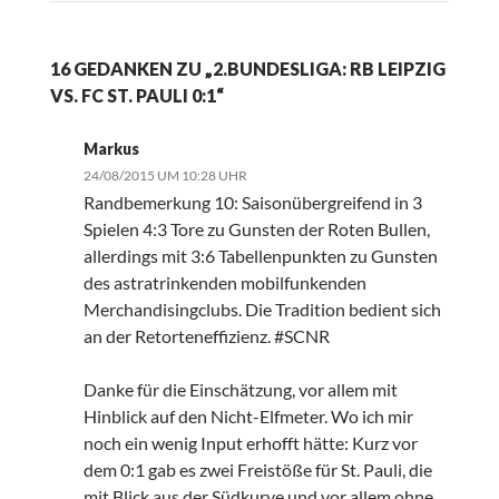
16 GEDANKEN ZU „2.BUNDESLIGA: RB LEIPZIG
VS. FC ST. PAULI 0:1“
Markus
24/08/2015 UM 10:28 UHR
Randbemerkung 10: Saisonübergreifend in 3
Spielen 4:3 Tore zu Gunsten der Roten Bullen,
allerdings mit 3:6 Tabellenpunkten zu Gunsten
des astratrinkenden mobilfunkenden
Merchandisingclubs. Die Tradition bedient sich
an der Retorteneffizienz. #SCNR
Danke für die Einschätzung, vor allem mit
Hinblick auf den Nicht-Elfmeter. Wo ich mir
noch ein wenig Input erhofft hätte: Kurz vor
dem 0:1 gab es zwei Freistöße für St. Pauli, die
mit Blick aus der Südkurve und vor allem ohne