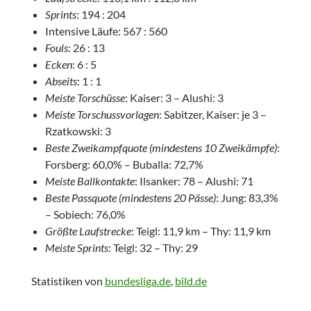
Sprints
: 194 : 204
Intensive Läufe: 567 : 560
Fouls
: 26 : 13
Ecken
: 6 : 5
Abseits
: 1 : 1
Meiste Torschüsse
: Kaiser: 3 – Alushi: 3
Meiste Torschussvorlagen
: Sabitzer, Kaiser: je 3 –
Rzatkowski: 3
Beste Zweikampfquote (mindestens 10 Zweikämpfe)
:
Forsberg: 60,0% – Buballa: 72,7%
Meiste Ballkontakte
: Ilsanker: 78 – Alushi: 71
Beste Passquote (mindestens 20 Pässe)
: Jung: 83,3%
– Sobiech: 76,0%
Größte Laufstrecke
: Teigl: 11,9 km – Thy: 11,9 km
Meiste Sprints
: Teigl: 32 – Thy: 29
Statistiken von
bundesliga.de
,
bild.de