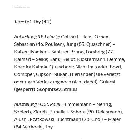
————
Tore
: 0:1 Thy (44.)
Aufstellung RB Leipzig
: Coltorti – Teigl, Orban,
Sebastian (46. Poulsen), Jung (85. Quaschner) –
Kaiser, Ilsanker – Sabitzer, Bruno, Forsberg (77.
Kalmár) – Selke; Bank: Bellot, Klostermann, Demme,
Khedira Kalmár, Quaschner; Nicht im Kader: Boyd,
Compper, Gipson, Nukan, Hierländer (alle verletzt
oder nach Verletzung noch nicht dabei), Gulacsi
(gesperrt), Skopintsev, Strauß
Aufstellung FC St. Pauli
: Himmelmann – Nehrig,
Sobiech, Ziereis, Buballa – Sobota (90. Deichmann),
Alushi, Rzatkowski, Buchtmann (78. Choi) – Maier
(84. Verhoek), Thy