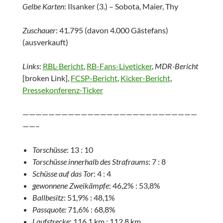
Gelbe Karten
: Ilsanker (3.) – Sobota, Maier, Thy
Zuschauer
: 41.795 (davon 4.000 Gästefans)
(ausverkauft)
Links
:
RBL-Bericht
,
RB-Fans-Liveticker
,
MDR-Bericht
[broken Link],
FCSP-Bericht
,
Kicker-Bericht
,
Pressekonferenz-Ticker
———————————————————————————
——–
Torschüsse
: 13 : 10
Torschüsse innerhalb des Strafraums
: 7 : 8
Schüsse auf das Tor
: 4 : 4
gewonnene Zweikämpfe
: 46,2% : 53,8%
Ballbesitz
: 51,9% : 48,1%
Passquote:
71,6% : 68,8%
Laufstrecke
: 116,1 km : 112,8 km