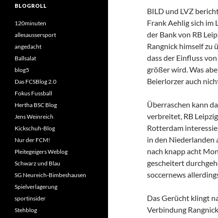
BLOGROLL
BILD und LVZ bericht
Frank Aehlig sich im 
120minuten
der Bank von RB Leip
allesaussersport
Rangnick himself zu 
angedacht
dass der Einfluss vo
Ballsalat
größer wird. Was ab
blog5
Beierlorzer auch nich
Das FCSBlog 2.0
Fokus Fussball
Überraschen kann da
Hertha BSC Blog
verbreitet, RB Leipz
Jens Weinreich
Rotterdam interessier
Kickschuh-Blog
in den Niederlanden 
Nur der FCM!
nach knapp acht Mona
Pleitegeigers Weblog
gescheitert durchgeh
Schwarz und Blau
soccernews allerding
SG Neureich-Bimbeshausen
Spielverlagerung
Das Gerücht klingt na
sportinsider
Verbindung Rangnick-
Stehblog