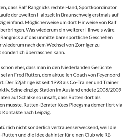
en, dass Ralf Rangnicks rechte Hand, Sportkoordinator
Laufe der zweiten Halbzeit in Braunschweig erstmals auf
zig einfand. Möglicherweise um dort Hinweise von Ralf
überbringen. Was wiederum ein weiterer Hinweis wäre,
n Rangnick auf das unmittelbare sportliche Geschehen
er wiederum nach dem Wechsel von Zorniger zu
t sonderlich überraschen kann.
 schon eher, dass man in den Niederlanden Gerüchte
ig sei an Fred Rutten, dem aktuellen Coach von Feyenoord
t. Der 52jährige ist seit 1993 als Co-Trainer und Trainer
aktiv. Seine einzige Station im Ausland endete 2008/2009
ten auf Schalke so unsaft, dass Rutten dort als
en musste. Rutten-Berater Kees Ploegsma dementiert via
s Kontakte nach Leipzig.
türlich nicht sonderlich vertrauenserweckend, weil die
Rutten und die Idee dahinter für einen Club wie RB