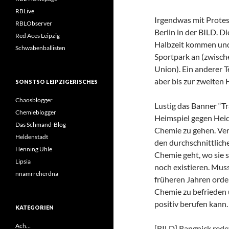
RBLive
Irgendwas mit Protes
RBLObserver
Berlin in der BILD. D
Red Aces Leipzig
Halbzeit kommen und 
Schwabenballisten
Sportpark an (zwisc
Union). Ein anderer 
aber bis zur zweiten Hä
SONSTSO LEIPZIGERISCHES
Chaosblogger
Lustig das Banner “T
Chemieblogger
Heimspiel gegen Heid
Das Schmand-Blog
Chemie zu gehen. Verm
Heldenstadt
den durchschnittliche
Henning Uhle
Chemie geht, wo sie 
Lipsia
noch existieren. Muss
nnamrreherdna
früheren Jahren orde
Chemie zu befrieden u
positiv berufen kann.
KATEGORIEN
Ach…
[BILD] Rangnick redet