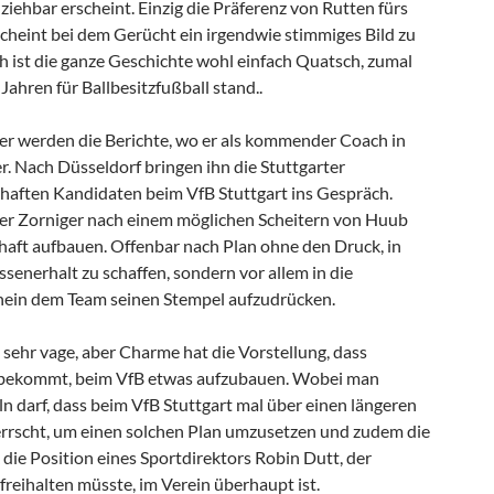
lziehbar erscheint. Einzig die Präferenz von Rutten fürs
cheint bei dem Gerücht ein irgendwie stimmiges Bild zu
ch ist die ganze Geschichte wohl einfach Quatsch, zumal
Jahren für Ballbesitzfußball stand..
er werden die Berichte, wo er als kommender Coach in
r. Nach Düsseldorf bringen ihn die Stuttgarter
thaften Kandidaten beim VfB Stuttgart ins Gespräch.
er Zorniger nach einem möglichen Scheitern von Huub
aft aufbauen. Offenbar nach Plan ohne den Druck, in
ssenerhalt zu schaffen, sondern vor allem in die
ein dem Team seinen Stempel aufzudrücken.
es sehr vage, aber Charme hat die Vorstellung, dass
 bekommt, beim VfB etwas aufzubauen. Wobei man
ln darf, dass beim VfB Stuttgart mal über einen längeren
rrscht, um einen solchen Plan umzusetzen und zudem die
k die Position eines Sportdirektors Robin Dutt, der
reihalten müsste, im Verein überhaupt ist.