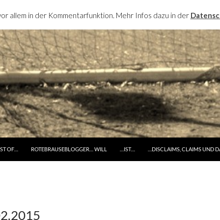
or allem in der Kommentarfunktion. Mehr Infos dazu in der
Datensc
RINGE ZUM INHALT
ST OF…
ROTEBRAUSEBLOGGER… WILL
…IST…
…DISCLAIMS, CLAIMS UND 
02.2015