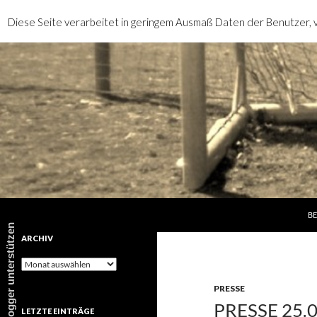
Diese Seite verarbeitet in geringem Ausmaß Daten der Benutzer, v
SP
Suchen
rotebrauseblogger
BE
rotebrauseblogger unterstützen
ARCHIV
Archiv
PRESSE
PRESSE 25.
LETZTE EINTRÄGE