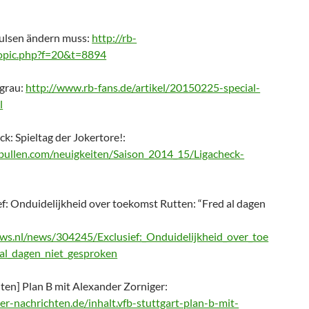
ulsen ändern muss:
http://rb-
topic.php?f=20&t=8894
 grau:
http://www.rb-fans.de/artikel/20150225-special-
l
ck: Spieltag der Jokertore!:
bullen.com/neuigkeiten/Saison_2014_15/Ligacheck-
ef: Onduidelijkheid over toekomst Rutten: “Fred al dagen
ws.nl/news/304245/Exclusief:_Onduidelijkheid_over_toe
al_dagen_niet_gesproken
hten] Plan B mit Alexander Zorniger:
er-nachrichten.de/inhalt.vfb-stuttgart-plan-b-mit-