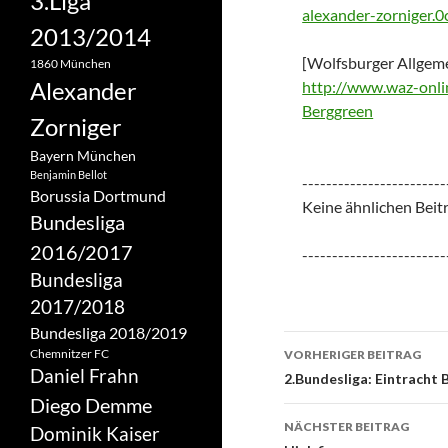
3.Liga
alexander-zorniger
2013/2014
[Wolfsburger Allgeme
1860 München
Alexander
http://www.waz-onlin
Berggreen
Zorniger
Bayern München
Benjamin Bellot
------------------------
Borussia Dortmund
Keine ähnlichen Beit
Bundesliga
2016/2017
------------------------
Bundesliga
2017/2018
Bundesliga 2018/2019
Beitrags-
Chemnitzer FC
VORHERIGER BEITRAG
Daniel Frahn
Navigation
2.Bundesliga: Eintracht 
Diego Demme
NÄCHSTER BEITRAG
Dominik Kaiser