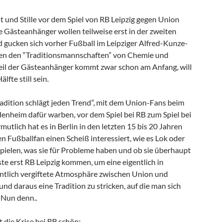
t und Stille vor dem Spiel von RB Leipzig gegen Union
ie Gästeanhänger wollen teilweise erst in der zweiten
gucken sich vorher Fußball im Leipziger Alfred-Kunze-
hen den “Traditionsmannschaften” von Chemie und
Teil der Gästeanhänger kommt zwar schon am Anfang, will
lfte still sein.
radition schlägt jeden Trend”, mit dem Union-Fans beim
enheim dafür warben, vor dem Spiel bei RB zum Spiel bei
utlich hat es in Berlin in den letzten 15 bis 20 Jahren
n Fußballfan einen Scheiß interessiert, wie es Lok oder
spielen, was sie für Probleme haben und ob sie überhaupt
te erst RB Leipzig kommen, um eine eigentlich in
ntlich vergiftete Atmosphäre zwischen Union und
nd daraus eine Tradition zu stricken, auf die man sich
 Nun denn..
 die Krise bei RB schön: