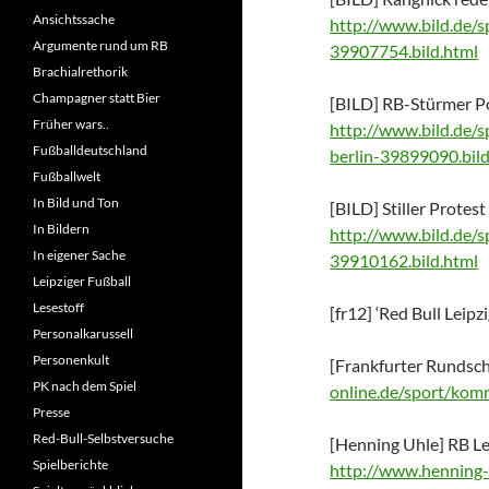
Ansichtssache
http://www.bild.de/s
Argumente rund um RB
39907754.bild.html
Brachialrethorik
Champagner statt Bier
[BILD] RB-Stürmer Po
Früher wars..
http://www.bild.de/s
Fußballdeutschland
berlin-39899090.bild
Fußballwelt
In Bild und Ton
[BILD] Stiller Protes
In Bildern
http://www.bild.de/s
In eigener Sache
39910162.bild.html
Leipziger Fußball
Lesestoff
[fr12] ‘Red Bull Leip
Personalkarussell
Personenkult
[Frankfurter Rundsc
PK nach dem Spiel
online.de/sport/ko
Presse
Red-Bull-Selbstversuche
[Henning Uhle] RB Le
Spielberichte
http://www.henning-u