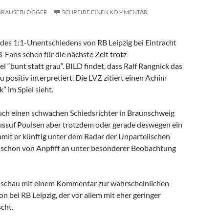
BRAUSEBLOGGER
SCHREIBE EINEN KOMMENTAR
des 1:1-Unentschiedens von RB Leipzig bei Eintracht
-Fans sehen für die nächste Zeit trotz
el “bunt statt grau”. BILD findet, dass Ralf Rangnick das
 positiv interpretiert. Die LVZ zitiert einen Achim
k” im Spiel sieht.
uch einen schwachen Schiedsrichter in Braunschweig
ussuf Poulsen aber trotzdem oder gerade deswegen ein
amit er künftig unter dem Radar der Unparteiischen
t schon von Anpfiff an unter besonderer Beobachtung
dschau mit einem Kommentar zur wahrscheinlichen
on bei RB Leipzig, der vor allem mit eher geringer
cht.