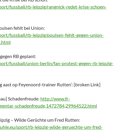
port/fussball/rb-leipzig/rangnick-redet-krise-schoen-
ulsen fehlt bei Union:
port/fussball/rb-leipzig/poulsen-fehlt-gegen-union-
.html
t gegen RB geplant:
port/fussball/union-berlin/fan-protest-gegen-rb-leipzig-
zig aast op Feyenoord-trainer Rutten’: [broken Link]
hau] Schadenfreude:
http://www.fr-
mmentar-schadenfreude,1472784,29964522.html
ipzig – Wilde Gerüchte um Fred Rutten:
hle.eu/sport/rb-leipzig-wilde-geruechte-um-fred-