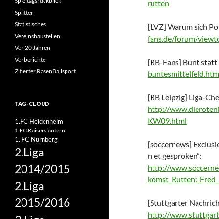
Spieltagsrückblick
rutten
Splitter
Statistisches
[LVZ] Warum sich Po
Vereinsbaustellen
fans.de/forum/view
Vor 20 Jahren
Vorberichte
[RB-Fans] Bunt statt
Zitierter RasenBallsport
buntesmittelfeld.htm
[RB Leipzig] Liga-Che
TAG-CLOUD
http://www.dieroten
KW09.html
1.FC Heidenheim
1.FC Kaiserslautern
1. FC Nürnberg
[soccernews] Exclusi
2.Liga
niet gesproken”:
2014/2015
http://www.soccerne
komst_Rutten:_Fred_
2.Liga
2015/2016
[Stuttgarter Nachric
http://www.stuttgart