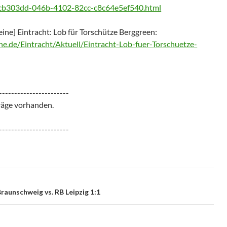
.0cb303dd-046b-4102-82cc-c8c64e5ef540.html
ine] Eintracht: Lob für Torschütze Berggreen:
e.de/Eintracht/Aktuell/Eintracht-Lob-fuer-Torschuetze-
-----------------------
räge vorhanden.
-----------------------
Braunschweig vs. RB Leipzig 1:1