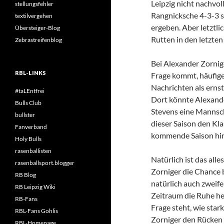
Leipzig nicht nachvol
stellungsfehler
Rangnicksche 4-3-3 s
textilvergehen
ergeben. Aber letztli
Übersteiger-Blog
Rutten in den letzten 
Zebrastreifenblog
Bei Alexander Zornig
RBL-LINKS
Frage kommt, häufige
Nachrichten als erns
#taLEntfrei
Dort könnte Alexand
Bulls Club
Stevens eine Mannsch
bullster
dieser Saison den Kla
Fanverband
kommende Saison hin
Holy Bulls
rasenballisten
Natürlich ist das all
rasenballsport.blogger
Zorniger die Chance
RB Blog
natürlich auch zweife
RB Leipzig Wiki
Zeitraum die Ruhe he
RB-Fans
Frage steht, wie star
RBL-Fans Gohlis
Zorniger den Rücken f
RBL-Homepage