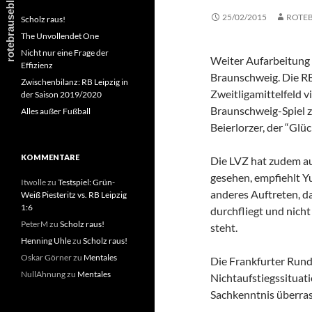
25/02/2015
ROTE
Scholz raus!
The Unvollendet One
Nicht nur eine Frage der
Weiter Aufarbeitung 
Effizienz
Braunschweig. Die RB
Zwischenbilanz: RB Leipzig in
Zweitligamittelfeld vi
der Saison 2019/2020
Braunschweig-Spiel zu
Alles außer Fußball
Beierlorzer, der “Glüc
KOMMENTARE
Die LVZ hat zudem a
gesehen, empfiehlt Y
Itwolle
zu
Testspiel: Grün-
anderes Auftreten, d
Weiß Piesteritz vs. RB Leipzig
1:6
durchfliegt und nich
PeterM
zu
Scholz raus!
steht.
Henning Uhle
zu
Scholz raus!
Oskar Görner
zu
Mentales
Die Frankfurter Run
NullAhnung
zu
Mentales
Nichtaufstiegssituati
Sachkenntnis überras