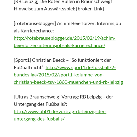
[RB Leipzig] Die Roten Bullen in Braunschweig!
Hinweise zum Auswärtsspiel: [broken Link]
[rotebrauseblogger] Achim Beierlorzer: Interimsjob
als Karrierechance:
http://rotebrauseblogger.de/2015/02/19/achim-
beierlorzer-interimsjob-als-karrierechance/
[Sport1] Christian Beeck – “So funktioniert der
Fußball nicht”:
http://www.sport1.de/fussball/2-
bundesliga/2015/02/sport1-kolumne-von-
christian-beeck-tsv-1860-muenchen-und-rb-leipzig
[Ultras Braunschweig] Vortrag: RB Leipzig – der
Untergang des Fußballs?:
http://www.ub01.de/vortrag-rb-leipzig-der-
untergang-des-fusballs/