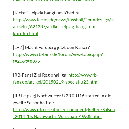
[Kicker] Leipzig bangt um Khedira:
http://www.kicker.de/news/fussball/2bundesliga/st
artseite/621387/artikel_leipzig-bangt-um-
khedira.html
[LVZ] Macht Forsberg jetzt den Kaiser?:
http://www.rb-fans.de/forum/viewtopic.php?
f=20&t=8875
[RB-Fans] Ziel Regionalliga:
http://www.rb-
fans.de/artikel/20150219-special-u23.html
[RB Leipzig] Nachwuchs: U23 & U16 starten in die
zweite Saisonhälfte!:
http://www.dierotenbullen.com/neuigkeiten/Saison
_2014_15/Nachwuchs-Vorschau-KW08.html