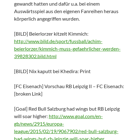
gewandt hatten und dafür u.a. bei einem
Auswärtsspiel aus den eigenen Fanreihen heraus
körperlich angegriffen wurden.
[BILD] Beierlorzer kitzelt Kimmich:
http://www.bild.de/sport/fussball/achim-
beierlorzer/kimmich-muss-gefaehrlicher-werden-
39828302.bild.html
[BILD] Nix kaputt bei Khedira: Print
[FC Eisenach] Vorschau RB Leipzig II – FC Eisenach:
[broken Link]
[Goal] Red Bull Salzburg had wings but RB Leipzig
will soar higher:
http://www.goal.com/en-
gb/news/2915/europa-
league/2015/02/19/9067902/red-bull-salzburg-
had-wings-but-rb-leipzig-will-soar-higher