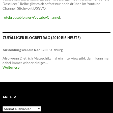
Dose leer"-Reihe gibt es ab sofort nur noch drüben im Youtube-
Channel. Stichwort DSGVO.
rotebrauseblogger-Youtube-Channel
.
ZUFÄLLIGER BLOGBEITRAG (2010 BIS HEUTE)
Ausbildungsverein Red Bull Salzburg
Also wenn Dietrich Mateschitz mal ein Interview gibt, dann kann man
dabei immer wieder einiges…
Weiterlesen
ARCHIV
Archiv