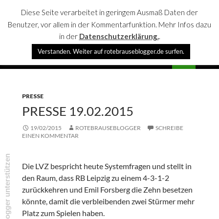
Diese Seite verarbeitet in geringem Ausmaß Daten der
Benutzer, vor allem in der Kommentarfunktion. Mehr Infos dazu
in der
Datenschutzerklärung.
.
Suchen
Verstanden. Weiter auf rotebrauseblogger.de surfen.
rotebrauseblogger
SPRINGE
PRIMÄR
ZUM
MENÜ
INHALT
PRESSE
PRESSE 19.02.2015
19/02/2015
ROTEBRAUSEBLOGGER
SCHREIBE
EINEN KOMMENTAR
rotebrauseblogger unterstützen
Die LVZ bespricht heute Systemfragen und stellt in
den Raum, dass RB Leipzig zu einem 4-3-1-2
zurückkehren und Emil Forsberg die Zehn besetzen
könnte, damit die verbleibenden zwei Stürmer mehr
Platz zum Spielen haben.