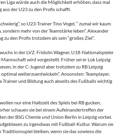
eren Liga würde auch die Möglichkeit erhöhen, dass mal
g aus der U23 zu den Profis schafft.
 schwierig”, so U23-Trainer Tino Vogel, ” zumal wir kaum
n, sondern mehr von der Teamstärke leben”. Alexander
g zu den Profis trotzdem als sein “großes Ziel”.
uchs in der LVZ. Fridolin Wagner, U18-Nationalspieler
Mannschaft wird vorgestellt. Früher sei er Lok Leipzig
esen, in der C-Jugend aber trotzdem zu RB Leipzig
 optimal weiterzuentwickeln”. Ansonsten: Teamplayer,
a Trainer und Bildung auch abseits des Fußballs wichtig
wollen nur eine Halbzeit des Spiels bei RB gucken,
Vorher schauen sie bei einem Aufeinandertreffen der
en der BSG Chemie und Union Berlin in Leipzig vorbei.
aufgeblasen zu irgendwas mit Fußball-Kultur. Warum sie
m Traditionsspiel bleiben, wenn sie das sowieso die