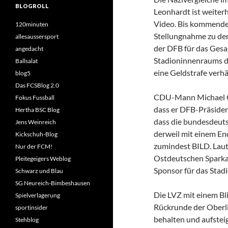
BLOGROLL
Leonhardt ist weiter
Video. Bis kommende
120minuten
Stellungnahme zu de
allesaussersport
der DFB für das Ges
angedacht
Stadioninnenraums du
Ballsalat
eine Geldstrafe verh
blog5
Das FCSBlog 2.0
CDU-Mann Michael Czu
Fokus Fussball
dass er DFB-Präsiden
Hertha BSC Blog
dass die bundesdeut
Jens Weinreich
derweil mit einem End
Kickschuh-Blog
zumindest BILD. Laut
Nur der FCM!
Ostdeutschen Spark
Pleitegeigers Weblog
Sponsor für das Stad
Schwarz und Blau
SG Neureich-Bimbeshausen
Die LVZ mit einem Bli
Spielverlagerung
Rückrunde der Oberli
sportinsider
behalten und aufstei
Stehblog