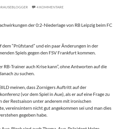
BRAUSEBLOGGER
4 KOMMENTARE
Nachwirkungen der 0:2-Niederlage von RB Leipzig beim FC
auf dem “Prüfstand” und ein paar Änderungen in der
menden Spiels gegen den FSV Frankfurt kommen.
der RB-Trainer auch Krise kann”, ohne Antworten auf die
 danach zu suchen.
BILD meinen, dass Zornigers Auftritt auf der
onferenz (vor dem Spiel in Aue), als er auf eine Frage zu
en der Restsaison unter anderem mit ironischen
e, vereinsintern nicht gut angekommen sei und man dies
verstehen gegeben habe.
m Aue-Block sind auch Thema. Aue-Präsident Helge