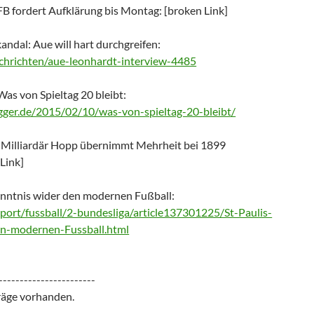
 fordert Aufklärung bis Montag: [broken Link]
ndal: Aue will hart durchgreifen:
chrichten/aue-leonhardt-interview-4485
as von Spieltag 20 bleibt:
ogger.de/2015/02/10/was-von-spieltag-20-bleibt/
] Milliardär Hopp übernimmt Mehrheit bei 1899
Link]
kenntnis wider den modernen Fußball:
port/fussball/2-bundesliga/article137301225/St-Paulis-
en-modernen-Fussball.html
-----------------------
räge vorhanden.