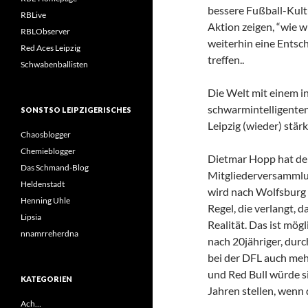
bessere Fußball-Kultu
RBLive
Aktion zeigen, “wie wi
RBLObserver
weiterhin eine Entsch
Red Aces Leipzig
treffen..
Schwabenballisten
Die Welt mit einem in
schwarmintelligenten
SONSTSO LEIPZIGERISCHES
Leipzig (wieder) stärk
Chaosblogger
Chemieblogger
Dietmar Hopp hat de
Das Schmand-Blog
Mitgliederversamml
Heldenstadt
wird nach Wolfsburg
Henning Uhle
Regel, die verlangt, 
Lipsia
Realität. Das ist mög
nnamrreherdna
nach 20jähriger, durc
bei der DFL auch meh
und Red Bull würde s
KATEGORIEN
Jahren stellen, wenn 
Ach…