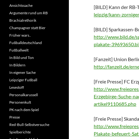
Ansichtssache
[BILD] Kann der RB-T
Argumente rund um RB
leipzig/kann-zornige
Brachialrethorik
Champagner statt Bier
[BILD] Sparkassen-Bo
Früher wars..
http://www.bild.de/s
Fußballdeutschland
plakate-39693650.bi
Fußballwelt
In Bild und Ton
[Fanzeit] Union Berli
In Bildern
http://fanzeit.de/er
In eigener Sache
Leipziger Fußball
[Freie Presse] FC Er
Lesestoff
http://www.freiepr
Personalkarussell
Erzgebirge-Suche-na
Personenkult
artikel9110685.php
PK nach dem Spiel
Presse
[Freie Presse] Skand
Red-Bull-Selbstversuche
http://www.freiep
Spielberichte
Plakate-befeuert-Sa