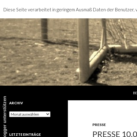
Diese Seite verarbeitet in geringem Ausmaß Daten der Benutzer, v
SP
Suchen
rotebrauseblogger
BE
rotebrauseblogger unterstützen
ARCHIV
Archiv
PRESSE
PRESSE 10.
LETZTE EINTRÄGE