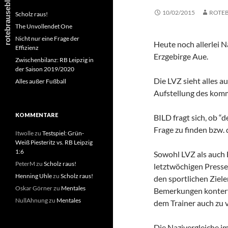
10/02/2015
ROTE
Scholz raus!
The Unvollendet One
Nicht nur eine Frage der
Heute noch allerlei 
Effizienz
Erzgebirge Aue.
Zwischenbilanz: RB Leipzig in
der Saison 2019/2020
Die LVZ sieht alles 
Alles außer Fußball
Aufstellung des kom
KOMMENTARE
BILD fragt sich, ob “
Frage zu finden bzw.
Itwolle
zu
Testspiel: Grün-
Weiß Piesteritz vs. RB Leipzig
1:6
Sowohl LVZ als auch 
PeterM
zu
Scholz raus!
letztwöchigen Pressek
Henning Uhle
zu
Scholz raus!
den sportlichen Ziel
Oskar Görner
zu
Mentales
Bemerkungen kontert
NullAhnung
zu
Mentales
dem Trainer auch zu 
Die Nazivergleiche i