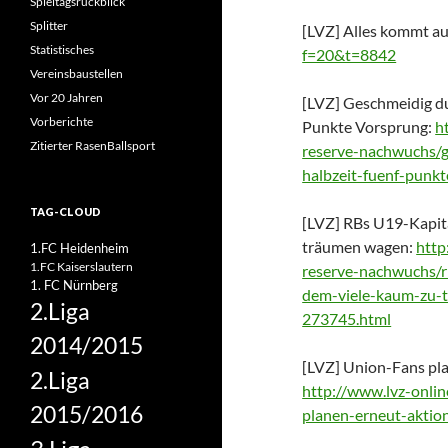
Spieltagsrückblick
Splitter
[LVZ] Alles kommt au
Statistisches
f=20&t=8842
Vereinsbaustellen
Vor 20 Jahren
[LVZ] Geschmeidig du
Vorberichte
Punkte Vorsprung:
h
Zitierter RasenBallsport
reserve-nachwuchs/g
halbzeit-fuenf-punk
TAG-CLOUD
[LVZ] RBs U19-Kapitä
träumen wagen:
http
1.FC Heidenheim
1.FC Kaiserslautern
reserve-nachwuchs/r
1. FC Nürnberg
dem-viele-kaum-zu-
2.Liga
273745.html
2014/2015
[LVZ] Union-Fans pla
2.Liga
http://www.lvz-onlin
2015/2016
planen-erneut-aktion