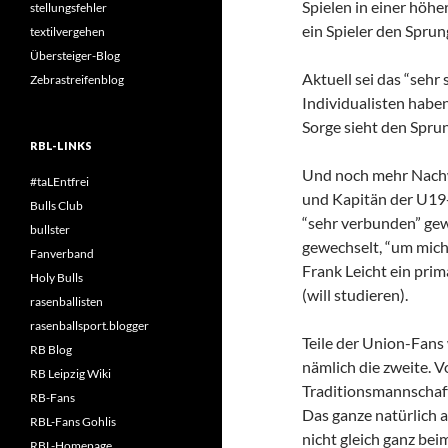
Spielen in einer höh
stellungsfehler
ein Spieler den Sprun
textilvergehen
Übersteiger-Blog
Aktuell sei das “sehr
Zebrastreifenblog
Individualisten habe
Sorge sieht den Sprun
RBL-LINKS
Und noch mehr Nachw
#taLEntfrei
und Kapitän der U19-
Bulls Club
“sehr verbunden” gew
bullster
gewechselt, “um mich
Fanverband
Frank Leicht ein prim
Holy Bulls
(will studieren).
rasenballisten
rasenballsport.blogger
Teile der Union-Fans 
RB Blog
nämlich die zweite. 
RB Leipzig Wiki
Traditionsmannschaft
RB-Fans
Das ganze natürlich 
RBL-Fans Gohlis
nicht gleich ganz bei
RBL-Homepage