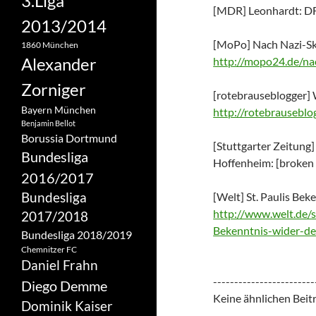
3.Liga
[MDR] Leonhardt: DFB
2013/2014
[MoPo] Nach Nazi-Ska
1860 München
Alexander
http://mopo24.de/na
Zorniger
[rotebrauseblogger] W
Bayern München
http://rotebrausebl
Benjamin Bellot
Borussia Dortmund
[Stuttgarter Zeitung
Bundesliga
Hoffenheim: [broken 
2016/2017
Bundesliga
[Welt] St. Paulis Be
http://www.welt.de/s
2017/2018
Bekenntnis-wider-d
Bundesliga 2018/2019
Chemnitzer FC
Daniel Frahn
------------------------
Diego Demme
Keine ähnlichen Beit
Dominik Kaiser