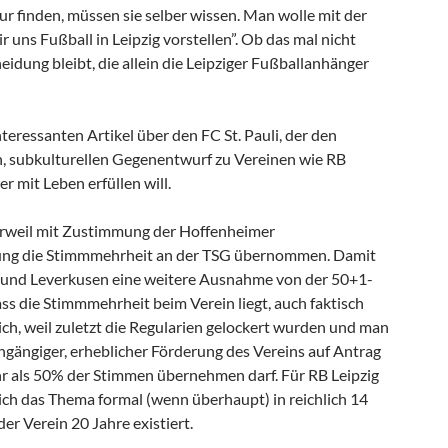
r finden, müssen sie selber wissen. Man wolle mit der
r uns Fußball in Leipzig vorstellen”. Ob das mal nicht
eidung bleibt, die allein die Leipziger Fußballanhänger
teressanten Artikel über den FC St. Pauli, der den
, subkulturellen Gegenentwurf zu Vereinen wie RB
er mit Leben erfüllen will.
rweil mit Zustimmung der Hoffenheimer
ung die Stimmmehrheit an der TSG übernommen. Damit
 und Leverkusen eine weitere Ausnahme von der 50+1-
dass die Stimmmehrheit beim Verein liegt, auch faktisch
lich, weil zuletzt die Regularien gelockert wurden und man
hgängiger, erheblicher Förderung des Vereins auf Antrag
r als 50% der Stimmen übernehmen darf. Für RB Leipzig
ich das Thema formal (wenn überhaupt) in reichlich 14
der Verein 20 Jahre existiert.