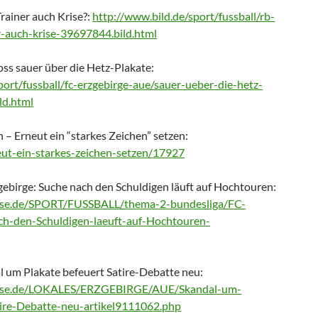
rainer auch Krise?:
http://www.bild.de/sport/fussball/rb-
r-auch-krise-39697844.bild.html
ss sauer über die Hetz-Plakate:
port/fussball/fc-erzgebirge-aue/sauer-ueber-die-hetz-
ld.html
n – Erneut ein “starkes Zeichen” setzen:
neut-ein-starkes-zeichen-setzen/17927
zgebirge: Suche nach den Schuldigen läuft auf Hochtouren:
esse.de/SPORT/FUSSBALL/thema-2-bundesliga/FC-
ch-den-Schuldigen-laeuft-auf-Hochtouren-
al um Plakate befeuert Satire-Debatte neu:
resse.de/LOKALES/ERZGEBIRGE/AUE/Skandal-um-
tire-Debatte-neu-artikel9111062.php