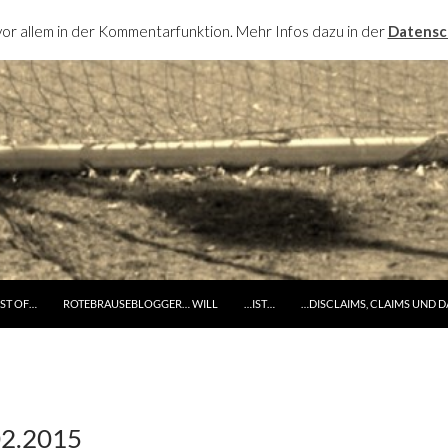
or allem in der Kommentarfunktion. Mehr Infos dazu in der
Datensc
RINGE ZUM INHALT
ST OF…
ROTEBRAUSEBLOGGER… WILL
…IST…
…DISCLAIMS, CLAIMS UND 
02.2015