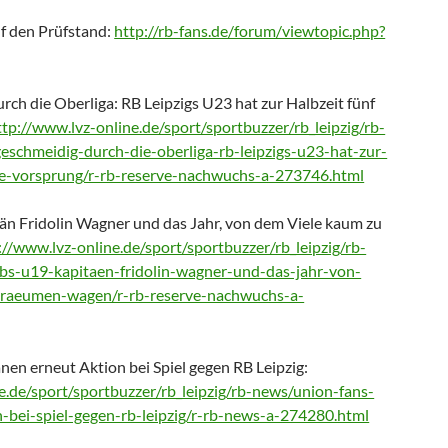
f den Prüfstand:
http://rb-fans.de/forum/viewtopic.php?
rch die Oberliga: RB Leipzigs U23 hat zur Halbzeit fünf
ttp://www.lvz-online.de/sport/sportbuzzer/rb_leipzig/rb-
eschmeidig-durch-die-oberliga-rb-leipzigs-u23-hat-zur-
te-vorsprung/r-rb-reserve-nachwuchs-a-273746.html
n Fridolin Wagner und das Jahr, von dem Viele kaum zu
://www.lvz-online.de/sport/sportbuzzer/rb_leipzig/rb-
bs-u19-kapitaen-fridolin-wagner-und-das-jahr-von-
traeumen-wagen/r-rb-reserve-nachwuchs-a-
nen erneut Aktion bei Spiel gegen RB Leipzig:
e.de/sport/sportbuzzer/rb_leipzig/rb-news/union-fans-
-bei-spiel-gegen-rb-leipzig/r-rb-news-a-274280.html