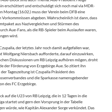
hin erschüttert und entschuldigt sich noch mal via MDR-
n Montag (16.02.) muss der Verein beim DFB eine
n Vorkommnissen abgeben. Wahrscheinlich ist dann, dass
amtpaket aus Nazivergleichen und Stürmen des
rch Aue-Fans, als die RB-Spieler beim Auslaufen waren,
ängen wird.
palla, der letztes Jahr noch damit aufgefallen war,
t Wolfgang Niersbach aufforderte, darauf einzuwirken,
schen Diskussionen um RB Leipzig aufhören mögen, droht
e der Förderung von Erzgebirge Aue. So zitiert ihn
 der Tageszeitung ist Czupalla Präsident des
assenverbandes und die Sparkasse namensgebender
ion des FC Erzgebirge.
ck auf die U23 von RB Leipzig, die in 12 Tagen in die
ga startet und gern den Vorsprung in der Tabelle
gen würde, wie Kapitän Alexander Sorge verkündet. Das